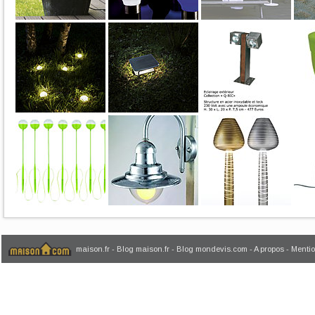
maison.fr
-
Blog maison.fr
-
Blog mondevis.com
-
A propos
-
Mentio