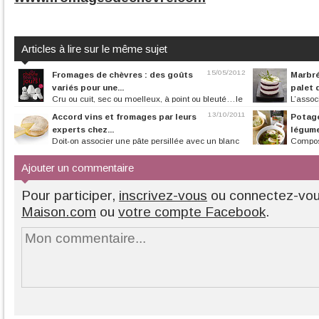
Articles à lire sur le même sujet
15/05/2012
Fromages de chèvres : des goûts
Marbré
variés pour une...
palet d
Cru ou cuit, sec ou moelleux, à point ou bleuté…le
L’assoc
fromage de chèvre est une...
parfois à donner t
13/10/2011
Accord vins et fromages par leurs
Potage
experts chez...
légum
Doit-on associer une pâte persillée avec un blanc
Compos
ou un rouge ? Quoi boire avec...
champignon, carot
Ajouter un commentaire
Pour participer,
inscrivez-vous
ou connectez-vo
Maison.com
ou
votre compte Facebook
.