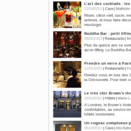
L’art des cocktails : l
22/04/2013
|
Cave
|
Mathilde 
Rhum, citron vert, sucre, me
arômes, et nous faire découv
mixologie
Buddha Bar : petit lifti
06/02/2013
|
Restaurants
|
Mi
Plus de quinze ans se sont
qu’un lifting. Le Buddha B
Prendre un verre à Pari
12/01/2013
|
Restaurants
|
Fr
Rendez-vous en bas des C
la Découverte. Pour bien co
Le très chic Brown’s Ho
26/10/2012
|
Hôtels
|
Marie-L
A Londres, le Brown’s Hotel 
confortables, au service i
hôtels londoniens.
Un cognac somptueux po
05/10/2012
|
Cave
|
Alix Babo