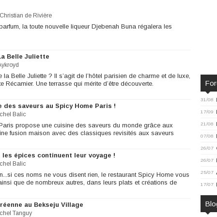
Christian de Rivière
arfum, la toute nouvelle liqueur Djebenah Buna régalera les
a Belle Juliette
Aykroyd
a Belle Juliette ? Il s’agit de l’hôtel parisien de charme et de luxe,
Fo
e Récamier. Une terrasse qui mérite d’être découverte.
31/08
e des saveurs au Spicy Home Paris !
17/09
chel Balic
21/08
Paris propose une cuisine des saveurs du monde grâce aux
sine fusion maison avec des classiques revisités aux saveurs
07/08
26/07
les épices continuent leur voyage !
26/07
chel Balic
25/07
n...si ces noms ne vous disent rien, le restaurant Spicy Home vous
ainsi que de nombreux autres, dans leurs plats et créations de
17/07
Blo
coréenne au Bekseju Village
chel Tanguy