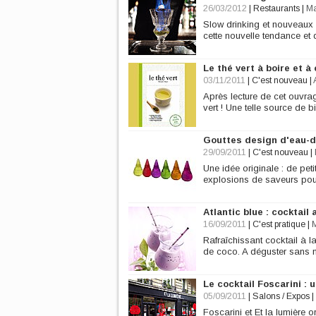
26/03/2012
|
Restaurants
|
Ma
Slow drinking et nouveaux b
cette nouvelle tendance et
Le thé vert à boire et à
03/11/2011
|
C'est nouveau
|
Après lecture de cet ouvrag
vert ! Une telle source de 
Gouttes design d'eau-d
29/09/2011
|
C'est nouveau
|
Une idée originale : de pe
explosions de saveurs pour
Atlantic blue : cocktail
16/09/2011
|
C'est pratique
|
M
Rafraîchissant cocktail à 
de coco. A déguster sans 
Le cocktail Foscarini :
05/09/2011
|
Salons / Expos
|
Foscarini et Et la lumière 