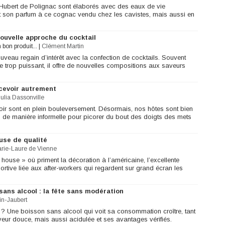
Hubert de Polignac sont élaborés avec des eaux de vie
t son parfum à ce cognac vendu chez les cavistes, mais aussi en
ouvelle approche du cocktail
n bon produit...
|
Clément Martin
veau regain d’intérêt avec la confection de cocktails. Souvent
e trop puissant, il offre de nouvelles compositions aux saveurs
ecevoir autrement
Julia Dassonville
ir sont en plein bouleversement. Désormais, nos hôtes sont bien
is de manière informelle pour picorer du bout des doigts des mets
ouse de qualité
rie-Laure de Vienne
house » où priment la décoration à l’américaine, l’excellente
rtive liée aux after-workers qui regardent sur grand écran les
sans alcool : la fête sans modération
in-Jaubert
 ? Une boisson sans alcool qui voit sa consommation croître, tant
veur douce, mais aussi acidulée et ses avantages vérifiés.