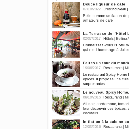
Douce liqueur de café
07/10/2022
|
C'est nouveau
|
Belle comme un flacon de p
amateurs de café.
La Terrasse de l’Hôtel L
02/07/2017
|
Hôtels
|
Bettina 
Connaissez-vous l’Hôtel de l
qui rend hommage à Juliett
Faites un tour du mond
19/06/2017
|
Restaurants
|
Mi
Le restaurant Spicy Home 
épices. Il propose une cui
surprenantes.
Le nouveau Spicy Home, 
08/10/2016
|
Restaurants
|
Mi
Ail noir, cardamone, tamari
fera découvrir ces épices, 
cocktails.
Initiation à la cuisine 
12/03/2016
|
Restaurants
|
Mi