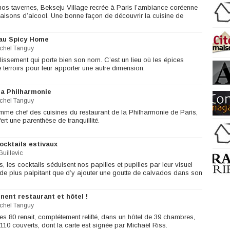
 nos tavernes, Bekseju Village recrée à Paris l’ambiance coréenne
 maisons d’alcool. Une bonne façon de découvrir la cuisine de
 au Spicy Home
chel Tanguy
issement qui porte bien son nom. C’est un lieu où les épices
e terroirs pour leur apporter une autre dimension.
la Philharmonie
chel Tanguy
me chef des cuisines du restaurant de la Philharmonie de Paris,
ert une parenthèse de tranquillité.
ocktails estivaux
uillevic
, les cocktails séduisent nos papilles et pupilles par leur visuel
i de plus palpitant que d’y ajouter une goutte de calvados dans son
ent restaurant et hôtel !
chel Tanguy
s 80 renait, complétement relifté, dans un hôtel de 39 chambres,
 110 couverts, dont la carte est signée par Michaël Riss.