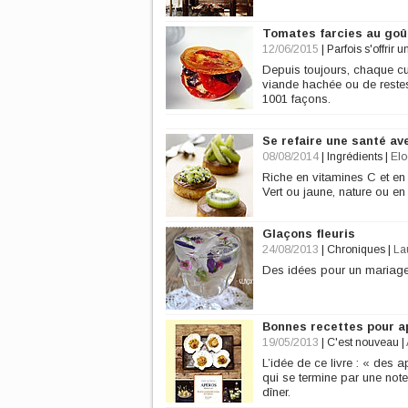
Tomates farcies au goû
12/06/2015
|
Parfois s'offrir u
Depuis toujours, chaque cu
viande hachée ou de restes 
1001 façons.
Se refaire une santé av
08/08/2014
|
Ingrédients
|
Elo
Riche en vitamines C et en a
Vert ou jaune, nature ou en 
Glaçons fleuris
24/08/2013
|
Chroniques
|
La
Des idées pour un mariage
Bonnes recettes pour ap
19/05/2013
|
C'est nouveau
|
L’idée de ce livre : « des a
qui se termine par une note
dîner.