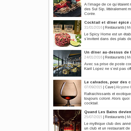
A l’image de ce qu’étaient
des Sul Sip, littéralement
Corée.
Cocktail et dîner épicé
31/01/2016
|
Restaurants
|
Mi
Le Spicy Home est un établ
s’invitent dans des plats d
Un dîner au-dessus de 
24/01/2016
|
Restaurants
|
Mi
Avec sa prise de poste com
Karil Lopez ne s’est pas off
Le calvados, pour des c
07/09/2015
|
Cave
|
Alcyone G
Rafraichissants et exotiques
toujours coloré. Alors quo
cocktail.
Quand Les Bains devienn
25/07/2015
|
Restaurants
|
Mi
Le mythique club des année
un club et un restaurant de