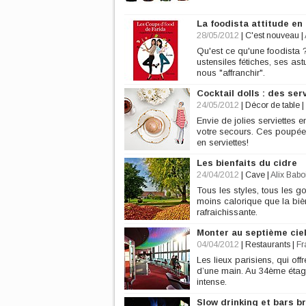
La foodista attitude en
28/05/2012
|
C'est nouveau
|
Qu'est ce qu'une foodista 
ustensiles fétiches, ses a
nous "affranchir".
Cocktail dolls : des serv
24/05/2012
|
Décor de table
|
Envie de jolies serviettes 
votre secours. Ces poupées
en serviettes!
Les bienfaits du cidre
24/04/2012
|
Cave
|
Alix Babo
Tous les styles, tous les g
moins calorique que la bière
rafraichissante.
Monter au septième cie
04/04/2012
|
Restaurants
|
Fr
Les lieux parisiens, qui off
d’une main. Au 34ème étag
intense.
Slow drinking et bars b