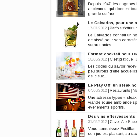
Depuis 1947, les cognacs 
anciennes, qui donnent tou
grande surface.
Le Calvados, pour une n
17/07/2012
|
Parfois s'offrir u
Le Calvados connaît un nou
délaissé pour son caractèr
surprenantes.
Format cocktail pour r
18/06/2012
|
C'est pratique
|
Les codes du savoir recevo
peu surpris d’être accueill
délicieux...
Le Play Off, un steak h
04/06/2012
|
Restaurants
|
Ma
Une adresse typée « steak 
viande et une ambiance spo
évènements sportifs.
Des vins effervescents 
31/05/2012
|
Cave
|
Alix Babo
Vous connaissez Festillant
son jus est plaisant, sa sa