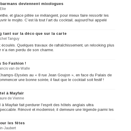
es barmans deviennent mixologues
Elie
nthe, et glace pillée se mélangent, pour mieux faire ressortir les
rir le mojito. C’est là tout l’art du cocktail, aujourd’hui appelé
ng tant sur la déco que sur la carte
chel Tanguy
 écoulés. Quelques travaux de rafraîchissement, un relooking plus
ar n’a rien perdu de son charme.
s So Fashion !
ancis van de Walle
hamps-Elysées au « 8 rue Jean Goujon », en face du Palais de
mmencer une bonne soirée, il faut que le cocktail soit festif !
tel à Mayfair
aure de Vienne
à Mayfair fait perdurer l'esprit des hôtels anglais ultra
mpeccable. Rénové et modernisé, il demeure une légende parmi les
ur les fêtes
in-Jaubert