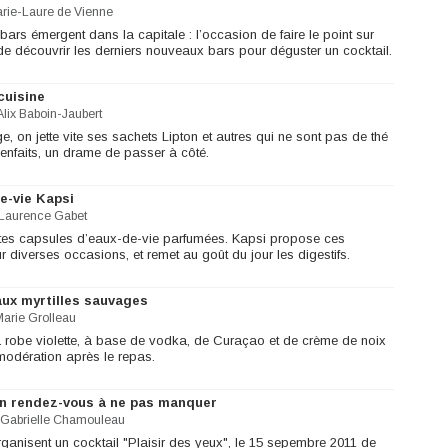
rie-Laure de Vienne
ars émergent dans la capitale : l’occasion de faire le point sur
 de découvrir les derniers nouveaux bars pour déguster un cocktail.
 cuisine
Alix Baboin-Jaubert
e, on jette vite ses sachets Lipton et autres qui ne sont pas de thé
bienfaits, un drame de passer à côté.
e-vie Kapsi
Laurence Gabet
tites capsules d’eaux-de-vie parfumées. Kapsi propose ces
 diverses occasions, et remet au goût du jour les digestifs.
 aux myrtilles sauvages
arie Grolleau
la robe violette, à base de vodka, de Curaçao et de crème de noix
modération après le repas.
 un rendez-vous à ne pas manquer
Gabrielle Chamouleau
organisent un cocktail "Plaisir des yeux", le 15 sepembre 2011 de