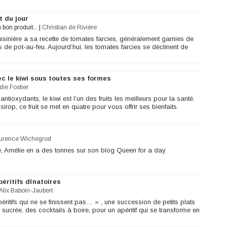
t du jour
n bon produit...
|
Christian de Rivière
isinière a sa recette de tomates farcies, généralement garnies de
de pot-au-feu. Aujourd’hui, les tomates farcies se déclinent de
ec le kiwi sous toutes ses formes
die Fostier
ntioxydants, le kiwi est l’un des fruits les meilleurs pour la santé.
sirop, ce fruit se met en quatre pour vous offrir ses bienfaits.
urence Wichegrod
, Amélie en a des tonnes sur son blog Queen for a day
éritifs dînatoires
Alix Baboin-Jaubert
péritifs qui ne se finissent pas… » , une succession de petits plats
 sucrée, des cocktails à boire, pour un apéritif qui se transforme en