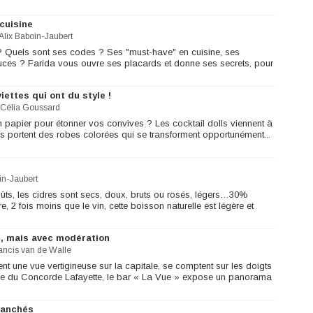
 cuisine
Alix Baboin-Jaubert
? Quels sont ses codes ? Ses "must-have" en cuisine, ses
stuces ? Farida vous ouvre ses placards et donne ses secrets, pour
iettes qui ont du style !
Célia Goussard
en papier pour étonner vos convives ? Les cocktail dolls viennent à
 portent des robes colorées qui se transforment opportunément...
in-Jaubert
oûts, les cidres sont secs, doux, bruts ou rosés, légers…30%
, 2 fois moins que le vin, cette boisson naturelle est légère et
l, mais avec modération
ancis van de Walle
rent une vue vertigineuse sur la capitale, se comptent sur les doigts
e du Concorde Lafayette, le bar « La Vue » expose un panorama
ranchés