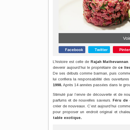
Voi
Facebook
Twitter
Pinte
L’histoire est celle de
Rajah Mathevannan
devenir aujourd’hui le propriétaire de
ce li
De ses débuts comme barman, puis comme c
lui confiera la responsabilité des ouverture
1998.
Après 14 années passées dans le groupe
Stimulé par l’envie de découverte et de no
parfums et de nouvelles saveurs.
Féru de 
créer de nouveaux. C’est aujourd’hui comme u
pour proposer un endroit original et chale
table exotique.