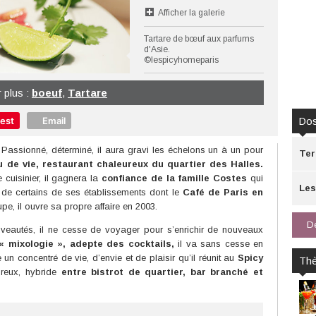
Afficher la galerie
Tartare de bœuf aux parfums
d'Asie.
©lespicyhomeparis
r plus :
boeuf
,
Tartare
rest
Email
Dos
. Passionné, déterminé, il aura gravi les échelons un à un pour
Ter
eu de vie, restaurant chaleureux du quartier des Halles.
uisinier, il gagnera la
confiance de la famille Costes
qui
Les
s de certains de ses établissements dont le
Café de Paris en
, il ouvre sa propre affaire en 2003.
Gr
De
uveautés, il ne cesse de voyager pour s’enrichir de nouveaux
« mixologie », adepte des cocktails,
il va sans cesse en
n concentré de vie, d’envie et de plaisir qu’il réunit au
Spicy
Th
ureux, hybride
entre bistrot de quartier, bar branché et