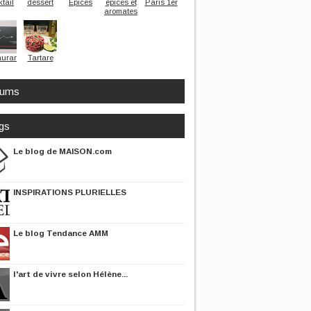
tail
dessert
Epices
épices et
Paris 1er
aromates
aurant
Tartare
rums
gs
Le blog de MAISON.com
INSPIRATIONS PLURIELLES
Le blog Tendance AMM
l'art de vivre selon Hélène...