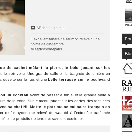
cock
rest
Afficher la galerie
Fo
L'excellent tartare de saumon relevé d'une
pointe de gingembre.
©lespicyhomeparis
Blo
up de cachet mêlant la pierre, le bois, jouant sur les
e le soir venu. Une grande salle en L, baignée de lumière en
 ouverte sur la rue, et une
belle terrasse sur le boulevard
 ou un cocktail
avant de passer à table, et la grande salle à
eurs de la carte. Sur le menu jouant sur les codes des facturiers
ec sa chef Nii Motte le patrimoine culinaire français en
n œuf mayonnaise relevé de wasabi à l’entrecôte parfumée
ité entre produits de terroir et saveurs exotiques.