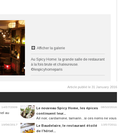
Afficher la galerie
Au Spicy Home: la grande salle de restaurant
à la fois brute et chaleureuse.
©lespicyhomeparis
Article publié le 31 January 2016
14/07/2009
08/10/2016
Le nouveau Spicy Home, les épices
mel au
continuent leur...
Ail noir, cardamone, tamarin...si ces noms ne vous
disent rien, le restaurant...
19/06/2017
13/07/2011
Le Baudelaire, le restaurant étoilé
de l’hôtel...