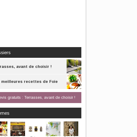
siers
rasses, avant de choisir !
 meilleures recettes de Foie
as
vis gratuits : Terrasses, avant de choisir !
èmes