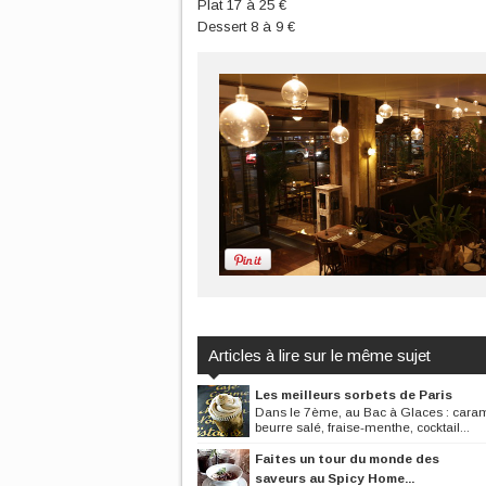
Plat 17 à 25 €
Dessert 8 à 9 €
Articles à lire sur le même sujet
Les meilleurs sorbets de Paris
Dans le 7ème, au Bac à Glaces : cara
beurre salé, fraise-menthe, cocktail...
Faites un tour du monde des
saveurs au Spicy Home...