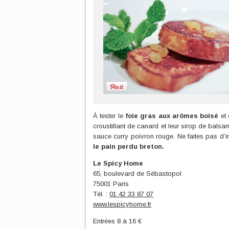
À tester le
foie gras aux arômes boisé
et 
croustillant de canard et leur sirop de balsa
sauce curry poivron rouge. Ne faites pas d’
le pain perdu breton.
Le Spicy Home
65, boulevard de Sébastopol
75001 Paris
Tél. :
01 42 33 87 07
www.lespicyhome.fr
Entrées 8 à 16 €