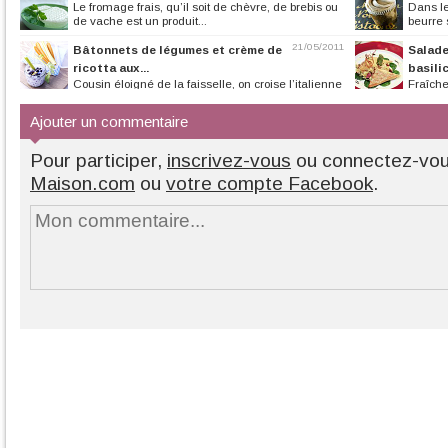
Le fromage frais, qu’il soit de chèvre, de brebis ou
Dans l
de vache est un produit...
beurre 
21/05/2011
Bâtonnets de légumes et crème de
Salade
ricotta aux...
basili
Cousin éloigné de la faisselle, on croise l’italienne
Fraîche
ricotta dans les...
salades et les fro
Ajouter un commentaire
Pour participer,
inscrivez-vous
ou connectez-vo
Maison.com
ou
votre compte Facebook
.