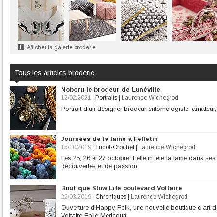
Afficher la galerie broderie
Tous les articles broderie
Noboru le brodeur de Lunéville
12/02/2021
|
Portraits
|
Laurence Wichegrod
Portrait d’un designer brodeur entomologiste, amateur, d
Journées de la laine à Felletin
15/10/2019
|
Tricot-Crochet
|
Laurence Wichegrod
Les 25, 26 et 27 octobre, Felletin fête la laine dans se
découvertes et de passion.
Boutique Slow Life boulevard Voltaire
22/03/2019
|
Chroniques
|
Laurence Wichegrod
Ouverture d'Happy Folk, une nouvelle boutique d’art de 
Voltaire Folie Méricourt.