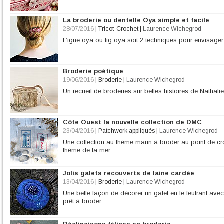
La broderie ou dentelle Oya simple et facile
28/07/2016
|
Tricot-Crochet
|
Laurence Wichegrod
L’igne oya ou tig oya soit 2 techniques pour envisager 
Broderie poétique
19/06/2016
|
Broderie
|
Laurence Wichegrod
Un recueil de broderies sur belles histoires de Nathal
Côte Ouest la nouvelle collection de DMC
23/04/2016
|
Patchwork appliqués
|
Laurence Wichegrod
Une collection au thème marin à broder au point de croi
thème de la mer.
Jolis galets recouverts de laine cardée
13/04/2016
|
Broderie
|
Laurence Wichegrod
Une belle façon de décorer un galet en le feutrant ave
prêt à broder.