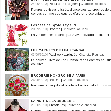
25/09/2010
|
Portraits de designers
|
Charlotte Roulleau
Parures de tissus plissés, d’encolures au crochet, de 
conçus comme des œuvres d’art, en pièce unique.
Les fées de Sylvie Teytaud
20/09/2010
|
Broderie
|
Charlotte Roulleau
La vie des fées illustrée par Sylvie Teytaud, peintre et il
LES CARNETS DE LEA STANSAL
07/09/2010
|
Patchwork appliqués
|
Charlotte Roulleau
Le nouveau livre de Léa Stansal et ses carnets cousu
coutures.
BRODERIE HONGROISE A PARIS
26/08/2010
|
Broderie
|
Charlotte Roulleau
Peintures à l’aiguille et broderie traditionnelle Hongroi
LA NUIT DE LA BRODERIE
25/08/2010
|
Chroniques
|
Laurence Wichegrod
Rendez-vous des brodeuses dans les locaux du Ver 