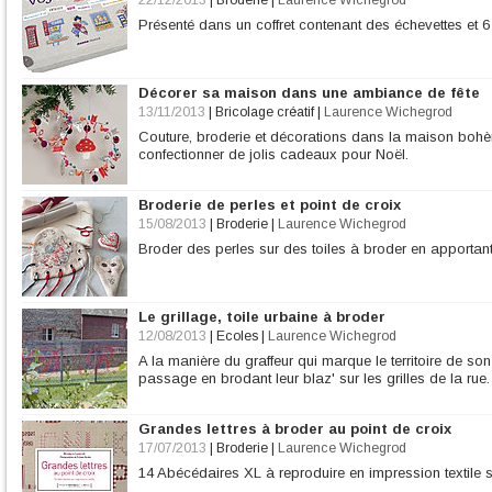
22/12/2013
|
Broderie
|
Laurence Wichegrod
Présenté dans un coffret contenant des échevettes et 6 l
Décorer sa maison dans une ambiance de fête
13/11/2013
|
Bricolage créatif
|
Laurence Wichegrod
Couture, broderie et décorations dans la maison bohè
confectionner de jolis cadeaux pour Noël.
Broderie de perles et point de croix
15/08/2013
|
Broderie
|
Laurence Wichegrod
Broder des perles sur des toiles à broder en apportant 
Le grillage, toile urbaine à broder
12/08/2013
|
Ecoles
|
Laurence Wichegrod
A la manière du graffeur qui marque le territoire de son
passage en brodant leur blaz' sur les grilles de la rue.
Grandes lettres à broder au point de croix
17/07/2013
|
Broderie
|
Laurence Wichegrod
14 Abécédaires XL à reproduire en impression textile se