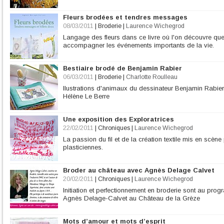
Fleurs brodées et tendres messages
08/03/2011
|
Broderie
|
Laurence Wichegrod
Langage des fleurs dans ce livre où l'on découvre que 
accompagner les événements importants de la vie.
Bestiaire brodé de Benjamin Rabier
06/03/2011
|
Broderie
|
Charlotte Roulleau
llustrations d'animaux du dessinateur Benjamin Rabier
Hélène Le Berre
Une exposition des Exploratrices
22/02/2011
|
Chroniques
|
Laurence Wichegrod
La passion du fil et de la création textile mis en scène
plasticiennes.
Broder au château avec Agnès Delage Calvet
20/02/2011
|
Chroniques
|
Laurence Wichegrod
Initiation et perfectionnement en broderie sont au pr
Agnès Delage-Calvet au Château de la Grèze
Mots d’amour et mots d’esprit