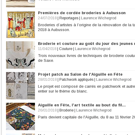
Premières de cordée broderies à Aubusson
24/07/2018
|
Reportages
|
Laurence Wichegrod
Broderies d’artistes à l’origine de la rénovation de la 
2018 à Aubusson.
Broderie et couture au goût du jour des jeune
11/04/2018
|
Couture
|
Laurence Wichegrod
Trois nouveaux livres de techniques de broderie coutu
de Saxe.
Projet patch au Salon de l'Aiguille en Fête
28/01/2018
|
Patchwork appliqués
|
Laurence Wichegrod
Le projet est composé de carrés en patchwork et autr
entier sur le thème du blanc.
Aiguille en Fête, l'art textile au bout du fil…
26/01/2018
|
Broderie
|
Laurence Wichegrod
Paris devient capitale de l'Aiguille, du 8 au 11 février 2