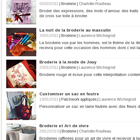
03/02/2011
|
Broderie
|
Charlotte Roulleau
Broder des expressions, des mots d’amour, des traits 
de croix sur toile à broder.
La nuit de la broderie au masculin
30/01/2011
|
Broderie
|
Laurence Wichegrod
La broderie vue par les hommes, est le thème de la 4èm
recevra pour cette occasion des hommes dont c’est la
Broderie à la mode de Jouy
20/01/2011
|
Broderie
|
Laurence Wichegrod
Broderie rouge et écrue pour cette interprétation cont
Customiser un sac en feutre
18/01/2011
|
Patchwork appliqués
|
Laurence Wichegrod
Personnaliser un sac en laine feutrée avec des fleurs 
Broderie et Art de vivre
28/12/2010
|
Broderie
|
Charlotte Roulleau
Broderies raffinées pour un art de vivre et recevoir à la