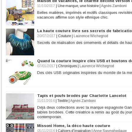
Maison de vacances, le charme décliné version
11/10/2017
|
Une marque, une histoire
|
Agnès Zamboni
Belles matières, imprimés et motifs classiques revisit
vacances affirme son style ethnique chic.
La haute couture livre ses secrets de fabricati
20/07/2017
|
Couture
|
Laurence Wichegrod
Secrets de réalisation des ornements et détails de hau
Quand la couture inspire clés USB et boutons 
07/01/2017
|
Chroniques
|
Laurence Wichegrod
Des clés USB originales inspirées du monde de la me
Tapis et poufs brodés par Charlotte Lancelot
11/11/2016
|
Textile
|
Agnès Zamboni
Déjà deux collections avec la marque espagnole Gan, q
tables brodées. Cette créatrice a remis au goût du jou
contemporain.
Missoni Home, la déco haute couture
05/11/2016
|
Cahiers d'inspiration
|
Anne Swynghedauw