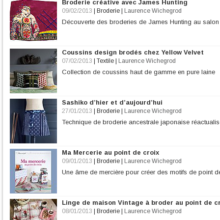
Broderie créative avec James Hunting
09/02/2013
|
Broderie
|
Laurence Wichegrod
Découverte des broderies de James Hunting au salon d
Coussins design brodés chez Yellow Velvet
07/02/2013
|
Textile
|
Laurence Wichegrod
Collection de coussins haut de gamme en pure laine
Sashiko d’hier et d’aujourd’hui
27/01/2013
|
Broderie
|
Laurence Wichegrod
Technique de broderie ancestrale japonaise réactual
Ma Mercerie au point de croix
09/01/2013
|
Broderie
|
Laurence Wichegrod
Une âme de mercière pour créer des motifs de point d
Linge de maison Vintage à broder au point de c
08/01/2013
|
Broderie
|
Laurence Wichegrod