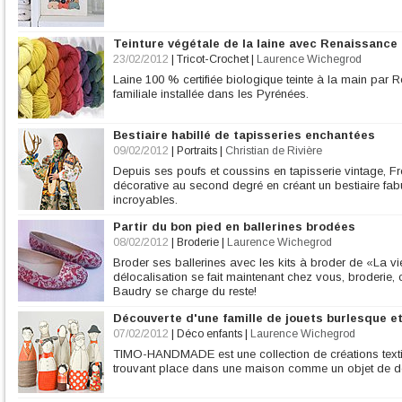
Teinture végétale de la laine avec Renaissance
23/02/2012
|
Tricot-Crochet
|
Laurence Wichegrod
Laine 100 % certifiée biologique teinte à la main par 
familiale installée dans les Pyrénées.
Bestiaire habillé de tapisseries enchantées
09/02/2012
|
Portraits
|
Christian de Rivière
Depuis ses poufs et coussins en tapisserie vintage, F
décorative au second degré en créant un bestiaire 
incroyables.
Partir du bon pied en ballerines brodées
08/02/2012
|
Broderie
|
Laurence Wichegrod
Broder ses ballerines avec les kits à broder de «La vie 
délocalisation se fait maintenant chez vous, broderie,
Baudry se charge du reste!
Découverte d'une famille de jouets burlesque e
07/02/2012
|
Déco enfants
|
Laurence Wichegrod
TIMO-HANDMADE est une collection de créations textile
trouvant place dans une maison comme un objet de dé