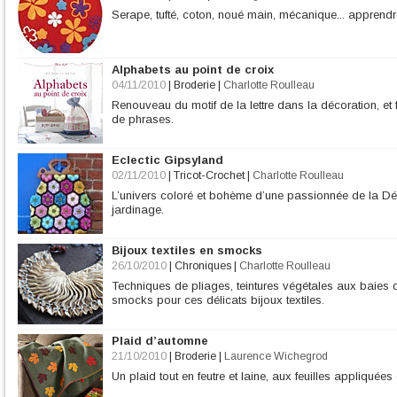
Serape, tufté, coton, noué main, mécanique... apprendre 
Alphabets au point de croix
04/11/2010
|
Broderie
|
Charlotte Roulleau
Renouveau du motif de la lettre dans la décoration, 
de phrases.
Eclectic Gipsyland
02/11/2010
|
Tricot-Crochet
|
Charlotte Roulleau
L’univers coloré et bohème d’une passionnée de la Déc
jardinage.
Bijoux textiles en smocks
26/10/2010
|
Chroniques
|
Charlotte Roulleau
Techniques de pliages, teintures végétales aux baies 
smocks pour ces délicats bijoux textiles.
Plaid d’automne
21/10/2010
|
Broderie
|
Laurence Wichegrod
Un plaid tout en feutre et laine, aux feuilles appliquées