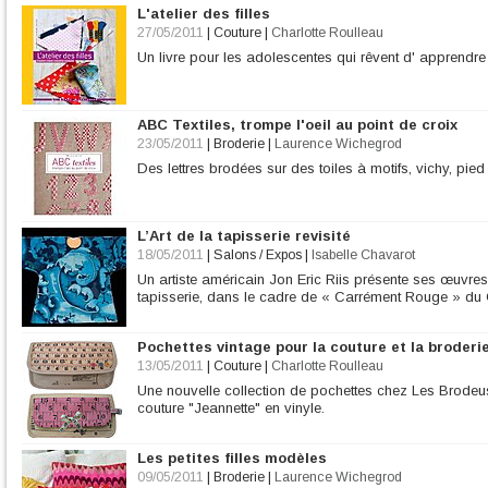
L'atelier des filles
27/05/2011
|
Couture
|
Charlotte Roulleau
Un livre pour les adolescentes qui rêvent d' apprendre à
ABC Textiles, trompe l'oeil au point de croix
23/05/2011
|
Broderie
|
Laurence Wichegrod
Des lettres brodées sur des toiles à motifs, vichy, pied
L’Art de la tapisserie revisité
18/05/2011
|
Salons / Expos
|
Isabelle Chavarot
Un artiste américain Jon Eric Riis présente ses œuvres 
tapisserie, dans le cadre de « Carrément Rouge » du 
Pochettes vintage pour la couture et la broderi
13/05/2011
|
Couture
|
Charlotte Roulleau
Une nouvelle collection de pochettes chez Les Brode
couture "Jeannette" en vinyle.
Les petites filles modèles
09/05/2011
|
Broderie
|
Laurence Wichegrod