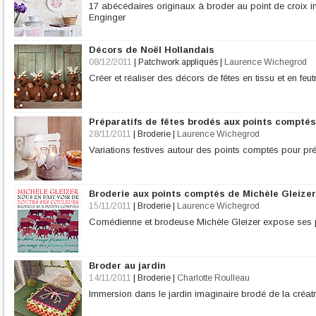
17 abécédaires originaux à broder au point de croix i
Enginger
Décors de Noël Hollandais
08/12/2011
|
Patchwork appliqués
|
Laurence Wichegrod
Créer et réaliser des décors de fêtes en tissu et en feu
Préparatifs de fêtes brodés aux points comptés
28/11/2011
|
Broderie
|
Laurence Wichegrod
Variations festives autour des points comptés pour prép
Broderie aux points comptés de Michèle Gleizer
15/11/2011
|
Broderie
|
Laurence Wichegrod
Comédienne et brodeuse Michèle Gleizer expose ses 
Broder au jardin
14/11/2011
|
Broderie
|
Charlotte Roulleau
Immersion dans le jardin imaginaire brodé de la créat