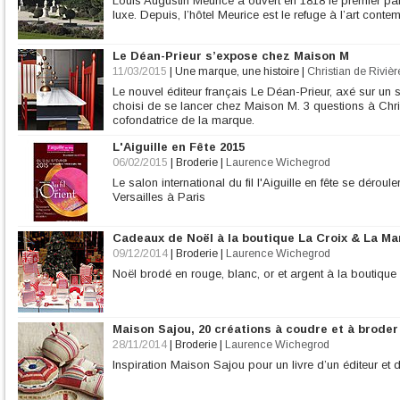
Louis Augustin Meurice a ouvert en 1818 le premier pal
luxe. Depuis, l’hôtel Meurice est le refuge à l’art conte
Le Déan-Prieur s’expose chez Maison M
11/03/2015
|
Une marque, une histoire
|
Christian de Rivièr
Le nouvel éditeur français Le Déan-Prieur, axé sur un 
choisi de se lancer chez Maison M. 3 questions à Chri
cofondatrice de la marque.
L'Aiguille en Fête 2015
06/02/2015
|
Broderie
|
Laurence Wichegrod
Le salon international du fil l'Aiguille en fête se dérou
Versailles à Paris
Cadeaux de Noël à la boutique La Croix & La Ma
09/12/2014
|
Broderie
|
Laurence Wichegrod
Noël brodé en rouge, blanc, or et argent à la boutiqu
Maison Sajou, 20 créations à coudre et à broder
28/11/2014
|
Broderie
|
Laurence Wichegrod
Inspiration Maison Sajou pour un livre d’un éditeur et d