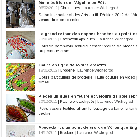
9ème édition de l’Aiguille en Fête
06/02/2012
|
Chroniques
|
Laurence Wichegrod
Salon international des Arts du fil, l’édition 2012 de l’
venus du monde entier.
Le grand retour des nappes brodées au point de
28/01/2012
|
Patchwork appliqués
|
Laurence Wichegrod
Coussin patchwork astucieusement réalisé de pièce
au point de croix.
Cours en ligne de loisirs créatifs
18/01/2012
|
Broderie
|
Laurence Wichegrod
Cours particuliers de broderie Haute couture en vidé
filmés
Pièces uniques en feutre et velours de soie reb
20/12/2011
|
Patchwork appliqués
|
Laurence Wichegrod
Petits trésors textiles alliant le feutrage de laine, la te
Jackie
Abécédaires au point de croix de Véronique En
14/12/2011
|
Broderie
|
Laurence Wichegrod