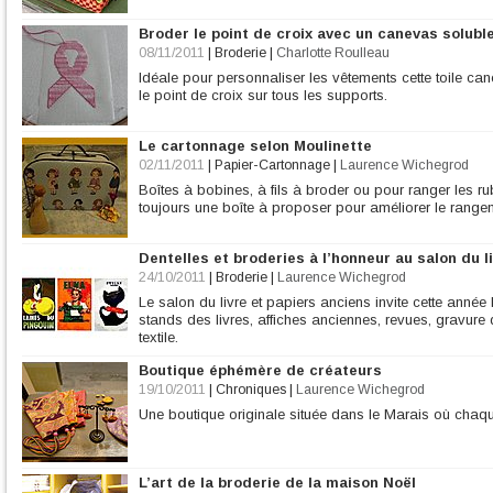
Broder le point de croix avec un canevas soluble
08/11/2011
|
Broderie
|
Charlotte Roulleau
Idéale pour personnaliser les vêtements cette toile ca
le point de croix sur tous les supports.
Le cartonnage selon Moulinette
02/11/2011
|
Papier-Cartonnage
|
Laurence Wichegrod
Boîtes à bobines, à fils à broder ou pour ranger les 
toujours une boîte à proposer pour améliorer le range
Dentelles et broderies à l’honneur au salon du l
24/10/2011
|
Broderie
|
Laurence Wichegrod
Le salon du livre et papiers anciens invite cette année l
stands des livres, affiches anciennes, revues, gravure 
textile.
Boutique éphémère de créateurs
19/10/2011
|
Chroniques
|
Laurence Wichegrod
Une boutique originale située dans le Marais où chaq
L’art de la broderie de la maison Noël