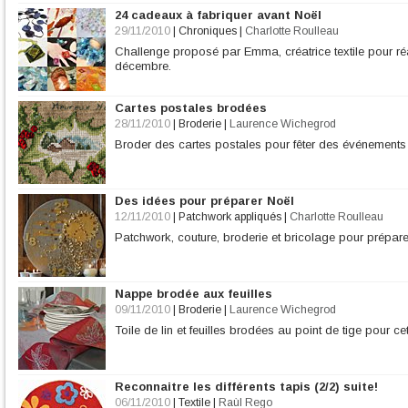
24 cadeaux à fabriquer avant Noël
29/11/2010
|
Chroniques
|
Charlotte Roulleau
Challenge proposé par Emma, créatrice textile pour ré
décembre.
Cartes postales brodées
28/11/2010
|
Broderie
|
Laurence Wichegrod
Broder des cartes postales pour fêter des événements
Des idées pour préparer Noël
12/11/2010
|
Patchwork appliqués
|
Charlotte Roulleau
Patchwork, couture, broderie et bricolage pour prépare
Nappe brodée aux feuilles
09/11/2010
|
Broderie
|
Laurence Wichegrod
Toile de lin et feuilles brodées au point de tige pour ce
Reconnaitre les différents tapis (2/2) suite!
06/11/2010
|
Textile
|
Raùl Rego