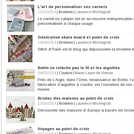
L'art de personnaliser ses carnets
12/11/2014
|
Broderie
|
Laurence Wichegrod
Le carnet ou calepin est un accessoire indispensable q
personnalisée à chaque usage.
Génération skate board et point de croix
24/04/2014
|
Broderie
|
Laurence Wichegrod
Stitch &Trash est le blog qui dépoussière la broderie tr
Bohin ne relâche pas le fil et les aiguilles
04/03/2014
|
Couture
|
Marie-Laure de Vienne
Près de L’Aigle, dans l’Orne, renaissance de Bohin, l’u
fabrication d’aiguilles à coudre, via l’ouverture de ses 
musée.
Brodez des maisons au point de croix
12/02/2014
|
Broderie
|
Laurence Wichegrod
Découverte des maisons d' Europe à travers les brode
Voyages au point de croix