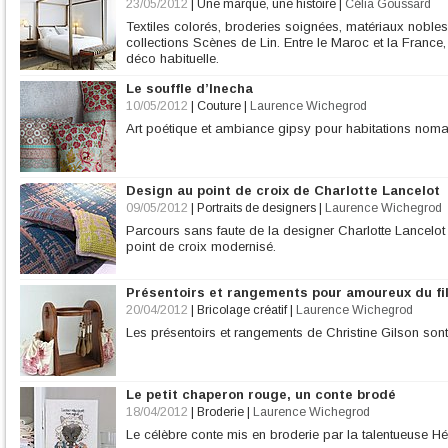
23/05/2012
|
Une marque, une histoire
|
Célia Goussard
Textiles colorés, broderies soignées, matériaux nobles
collections Scènes de Lin. Entre le Maroc et la France
déco habituelle.
Le souffle d’Inecha
10/05/2012
|
Couture
|
Laurence Wichegrod
Art poétique et ambiance gipsy pour habitations noma
Design au point de croix de Charlotte Lancelot
09/05/2012
|
Portraits de designers
|
Laurence Wichegrod
Parcours sans faute de la designer Charlotte Lancel
point de croix modernisé.
Présentoirs et rangements pour amoureux du fi
20/04/2012
|
Bricolage créatif
|
Laurence Wichegrod
Les présentoirs et rangements de Christine Gilson sont 
Le petit chaperon rouge, un conte brodé
18/04/2012
|
Broderie
|
Laurence Wichegrod
Le célèbre conte mis en broderie par la talentueuse Hé