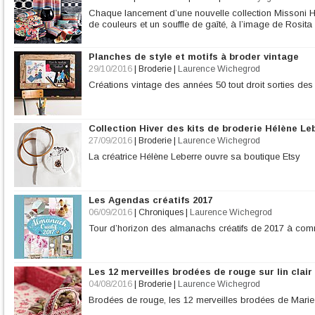
Chaque lancement d’une nouvelle collection Missoni H
de couleurs et un souffle de gaîté, à l’image de Rosita
Planches de style et motifs à broder vintage
29/10/2016
|
Broderie
|
Laurence Wichegrod
Créations vintage des années 50 tout droit sorties d
Collection Hiver des kits de broderie Hélène Le
27/09/2016
|
Broderie
|
Laurence Wichegrod
La créatrice Hélène Leberre ouvre sa boutique Etsy
Les Agendas créatifs 2017
06/09/2016
|
Chroniques
|
Laurence Wichegrod
Tour d’horizon des almanachs créatifs de 2017 à com
Les 12 merveilles brodées de rouge sur lin clair
04/08/2016
|
Broderie
|
Laurence Wichegrod
Brodées de rouge, les 12 merveilles brodées de Mari