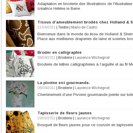
Adaptation en broderie des illustrations de l'illustrate
créatrice Hélène le Berre.
Tissus d’ameublement brodés chez Holland & S
21/04/2011
|
Textile
|
Mario de Castro
Bienvenue dans le monde du tissu de Holland & Sherr
Place aux meilleures draperies de laine et soieries br
Broder en calligraphie
08/04/2011
|
Broderie
|
Laurence Wichegrod
Broderie de lettres calligraphiées à l’aiguille et au fil M
La pivoine est gourmande.
06/04/2011
|
Broderie
|
Laurence Wichegrod
Cheminement d’une Pivoine gourmande peinte sur toile 
Tapisserie de fleurs jaunes
29/03/2011
|
Broderie
|
Laurence Wichegrod
Bouquet de fleurs jaunes pour ce coussin en tapisserie