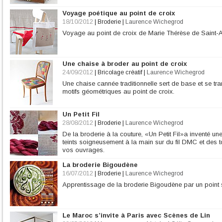
Voyage poétique au point de croix
18/10/2012
|
Broderie
|
Laurence Wichegrod
Voyage au point de croix de Marie Thérèse de Saint-A
Une chaise à broder au point de croix
24/09/2012
|
Bricolage créatif
|
Laurence Wichegrod
Une chaise cannée traditionnelle sert de base et se t
motifs géométriques au point de croix.
Un Petit Fil
28/08/2012
|
Broderie
|
Laurence Wichegrod
De la broderie à la couture, «Un Petit Fil»a inventé 
teints soigneusement à la main sur du fil DMC et des t
vos ouvrages.
La broderie Bigoudène
16/07/2012
|
Broderie
|
Laurence Wichegrod
Apprentissage de la broderie Bigoudène par un point
Le Maroc s’invite à Paris avec Scènes de Lin