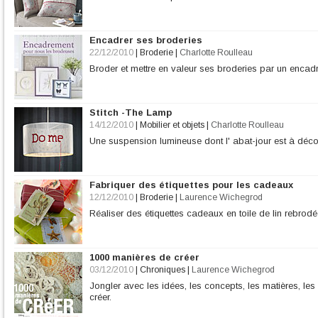
Encadrer ses broderies
22/12/2010
|
Broderie
|
Charlotte Roulleau
Broder et mettre en valeur ses broderies par un encad
Stitch -The Lamp
14/12/2010
|
Mobilier et objets
|
Charlotte Roulleau
Une suspension lumineuse dont l' abat-jour est à déc
Fabriquer des étiquettes pour les cadeaux
12/12/2010
|
Broderie
|
Laurence Wichegrod
Réaliser des étiquettes cadeaux en toile de lin rebrodée 
1000 manières de créer
03/12/2010
|
Chroniques
|
Laurence Wichegrod
Jongler avec les idées, les concepts, les matières, les
créer.