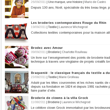
26/09/2011
|
Une marque, une histoire
|
Mario de Castro
Depuis 130 ans, Noël, spécialiste du très beau linge, 
Les broderies contemporaines Rouge du Rhin
19/09/2011
|
Textile
|
Laurence Wichegrod
Collections textiles contemporaines pour la maison alli
Brodez avec Amour
09/09/2011
|
Broderie
|
Charlotte Roulleau
Un livre sur l’enseignement des points de broderie tradi
technique à travers une vingtaine de projets créatifs b
Braquenié : le classique français du textile a d
23/08/2011
|
Textile
|
Marie Grolleau
Adulé par les têtes couronnées et les riches nantis d
depuis sa fondation en 1824 et depuis 1991 rachetée p
faire parler d’elle.
Broderie de clowns à la villa Grock
11/08/2011
|
Broderie
|
Laurence Wichegrod
Le célèbre clown Grock immortalisé par les brodeuses 