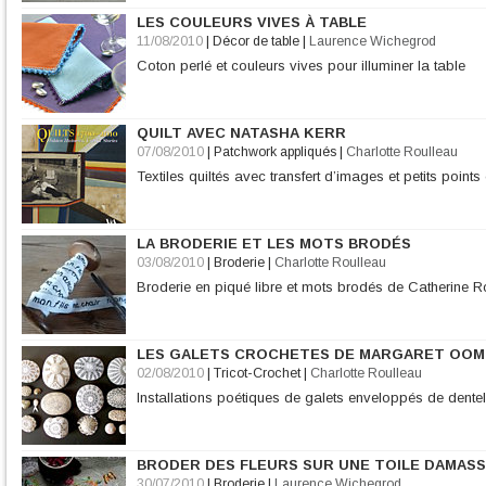
LES COULEURS VIVES À TABLE
11/08/2010
|
Décor de table
|
Laurence Wichegrod
Coton perlé et couleurs vives pour illuminer la table
QUILT AVEC NATASHA KERR
07/08/2010
|
Patchwork appliqués
|
Charlotte Roulleau
Textiles quiltés avec transfert d’images et petits point
LA BRODERIE ET LES MOTS BRODÉS
03/08/2010
|
Broderie
|
Charlotte Roulleau
Broderie en piqué libre et mots brodés de Catherine R
LES GALETS CROCHETES DE MARGARET OO
02/08/2010
|
Tricot-Crochet
|
Charlotte Roulleau
Installations poétiques de galets enveloppés de dentel
BRODER DES FLEURS SUR UNE TOILE DAMAS
30/07/2010
|
Broderie
|
Laurence Wichegrod