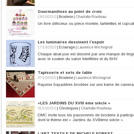
Gourmandises au point de croix
18/10/2010
|
Broderie
|
Charlotte Roulleau
Un livre délicieux ou pièce montée, tartelettes et cupc
Les luminaires dessinent l’espoir
17/10/2010
|
Eclairage
|
Laurence Wichegrod
Chaque abat-jour est dessiné par une marque de linge
avec le soutien du salon Interfilière et du BHV.
Tapisserie et sets de table
07/10/2010
|
Broderie
|
Laurence Wichegrod
Rayures bayadères brodées sur une trame de canevas
«LES JARDINS DU XVIII ème siècle »
01/10/2010
|
Chroniques
|
Charlotte Roulleau
DMC invite tous les passionnés de broderie à particip
dont le thème est « Jardins du XVIIIème siècle ».
L’ART TEXTILE DE MICHELE FOREST