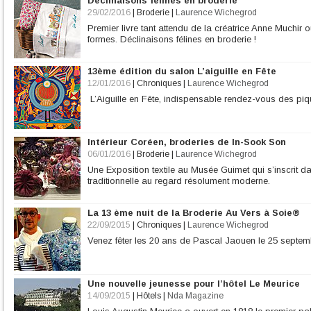
Déclinaisons félines en broderie
29/02/2016
|
Broderie
|
Laurence Wichegrod
Premier livre tant attendu de la créatrice Anne Muchir 
formes. Déclinaisons félines en broderie !
13ème édition du salon L’aiguille en Fête
12/01/2016
|
Chroniques
|
Laurence Wichegrod
L’Aiguille en Fête, indispensable rendez-vous des piqués
Intérieur Coréen, broderies de In-Sook Son
06/01/2016
|
Broderie
|
Laurence Wichegrod
Une Exposition textile au Musée Guimet qui s’inscrit d
traditionnelle au regard résolument moderne.
La 13 ème nuit de la Broderie Au Vers à Soie®
22/09/2015
|
Chroniques
|
Laurence Wichegrod
Venez fêter les 20 ans de Pascal Jaouen le 25 septe
Une nouvelle jeunesse pour l’hôtel Le Meurice
14/09/2015
|
Hôtels
|
Nda Magazine