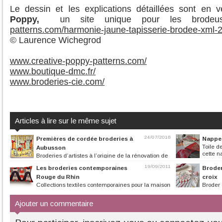
Le dessin et les explications détaillées sont en 
Poppy,
un site unique pour les brode
patterns.com/harmonie-jaune-tapisserie-brodee-xml-
© Laurence Wichegrod
www.creative-poppy-patterns.com/
www.boutique-dmc.fr/
www.broderies-cie.com/
Articles à lire sur le même sujet
24/07/2018
Premières de cordée broderies à
Nappe 
Toile de
Aubusson
cette na
Broderies d’artistes à l’origine de la rénovation de
la tapisserie, du 17 juin...
19/09/2011
Les broderies contemporaines
Broder
Rouge du Rhin
croix
Collections textiles contemporaines pour la maison
Broder 
alliant savoir faire et...
apportant brillance
Ajouter un commentaire