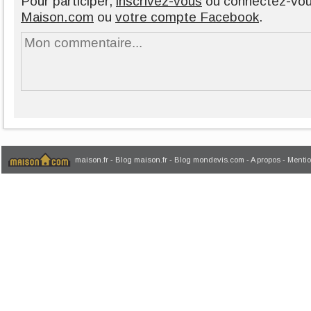
Pour participer,
inscrivez-vous
ou connectez-vo
Maison.com
ou
votre compte Facebook
.
maison.fr
-
Blog maison.fr
-
Blog mondevis.com
-
A propos
-
Mentio