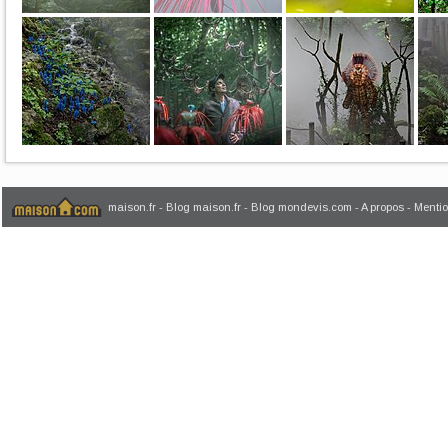
maison.fr
-
Blog maison.fr
-
Blog mondevis.com
-
A propos
-
Mentio