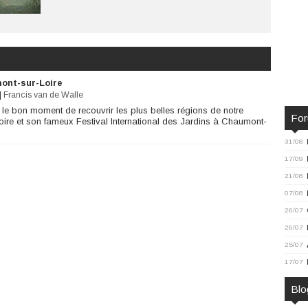
ont-sur-Loire
|
Francis van de Walle
le bon moment de recouvrir les plus belles régions de notre
Fo
oire et son fameux Festival International des Jardins à Chaumont-
31/08
17/09
21/08
07/08
26/07
26/07
25/07
17/07
Blo