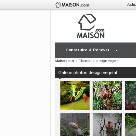
Actua
Construire & Rénover
Maison.com
Thèmes
design végétal
Galerie photos design végétal