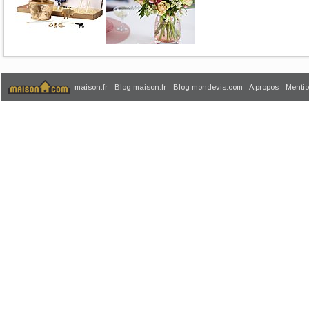
maison.fr
-
Blog maison.fr
-
Blog mondevis.com
-
A propos
-
Mentio