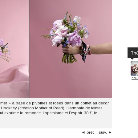
Th
bou
mer » à base de pivoines et roses dans un coffret au décor
Hockney (création Mother of Pearl). Harmonie de teintes
exprime la romance, l’optimisme et l’espoir. 38 €, le
◄ préc.
|
suiv. ►