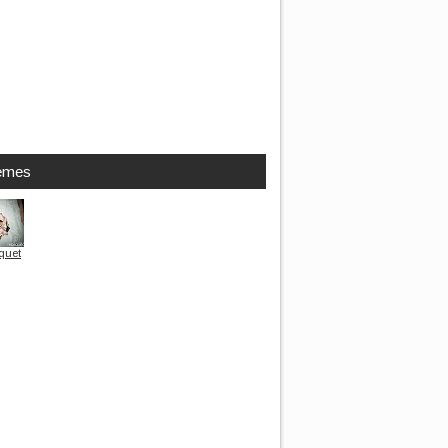
èmes
quet