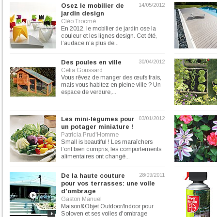
Osez le mobilier de
14/05/2012
jardin design
Cléo Trocmé
En 2012, le mobilier de jardin ose la
couleur et les lignes design. Cet été,
l’audace n’a plus de...
Des poules en ville
30/04/2012
Célia Goussard
Vous rêvez de manger des œufs frais,
mais vous habitez en pleine ville ? Un
espace de verdure,...
Les mini-légumes pour
03/01/2012
un potager miniature !
Patricia Prud'Homme
Small is beautiful ! Les maraîchers
l’ont bien compris, les comportements
alimentaires ont changé...
De la haute couture
28/09/2011
pour vos terrasses: une voile
d'ombrage
Gaston Manuel
Maison&Objet Outdoor/Indoor pour
Soloven et ses voiles d'ombrage