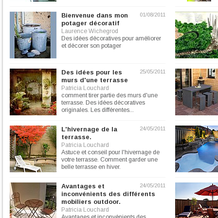
télécommandées
Bienvenue dans mon
01/08/2011
potager décoratif
Laurence Wichegrod
Des idées décoratives pour améliorer
et décorer son potager
Des idées pour les
25/05/2011
murs d'une terrasse
Patricia Louchard
comment tirer partie des murs d'une
terrasse. Des idées décoratives
originales. Les différentes...
L'hivernage de la
24/05/2011
terrasse.
Patricia Louchard
Astuce et conseil pour l'hivernage de
votre terrasse. Comment garder une
belle terrasse en hiver.
Avantages et
24/05/2011
inconvénients des différents
mobiliers outdoor.
Patricia Louchard
Avantages et inconvénients des