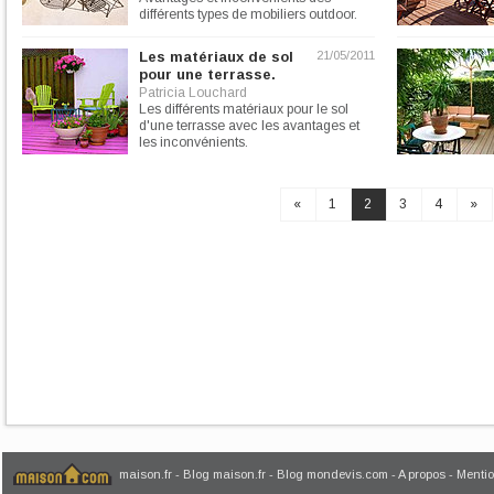
différents types de mobiliers outdoor.
Des conseils pour choisir...
Les matériaux de sol
21/05/2011
pour une terrasse.
Patricia Louchard
Les différents matériaux pour le sol
d'une terrasse avec les avantages et
les inconvénients.
«
1
2
3
4
»
maison.fr
-
Blog maison.fr
-
Blog mondevis.com
-
A propos
-
Mentio