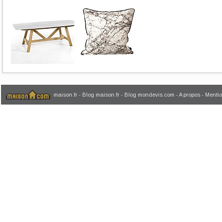
maison.fr
-
Blog maison.fr
-
Blog mondevis.com
-
A propos
-
Mentio