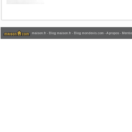
maison.fr
-
Blog maison.fr
-
Blog mondevis.com
-
A propos
-
Mentio