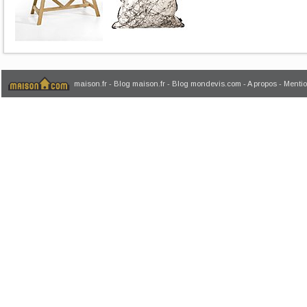
maison.fr
-
Blog maison.fr
-
Blog mondevis.com
-
A propos
-
Mentio