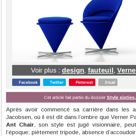
Voir plus :
design
,
fauteuil
,
Verne
Facebook
Twitter
Pinterest
Email
Cet article fait partie du dossier
Style sixties
Après avoir commencé sa carrière dans les at
Jacobsen, où il est dit dans l’ombre que Verner 
Ant Chair
, son style est jugé visionnaire, pe
l’époque; piètement tripode, absence d’accoudoir