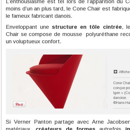
L’enthousiasme est tel lors de l’apparition du
moins d’un an plus tard, le Cone Chair est fabriqu
le fameux fabricant danois.
Enveloppant une
structure en tôle cintrée
, 
Chair se compose de mousse polyuréthane recou
un voluptueux confort.
Affiche
Cone Chair
conçue pou
Igen » (Co
danoise.
©Hans Ha
Si Verner Panton partage avec Arne Jacobse
matériaux,
créateurs de formes
autrefois
i