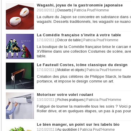
Wagashi, joyau de la gastronomie japonaise
20/10/2011
|
Desserts
|
Patricia Prud'Homme
La culture du Japon se concentre en substance dans ce
wagashi. Desserts traditionnels, les wagashi se nuanc
La Comédie française s’invite à votre table
17/10/2011
|
Décor de table
|
Patricia Prud'Homme
La boutique de la Comédie française brise le carcan m
XVIIIème dans une collection Costumes de scène, avec 
table.
Le Fauteuil Costes, icône classique du design
17/10/2011
|
Mobilier et objets
|
Patricia Prud'Homme
Création des plus célèbres de Philippe Starck, le faut
portance, et impose le design comme un art.
Motoriser votre volet roulant
13/10/2011
|
Fiches pratiques
|
Patricia Prud'Homme
Fatigué de tourner la manivelle tous les soirs ? Voici
Roller drive, et en quelques étapes, un pas à pas pour 
Le bien manger, un point sur les labels bio
12/10/2011
|
Au quotidien
|
Patricia Prud'Homme