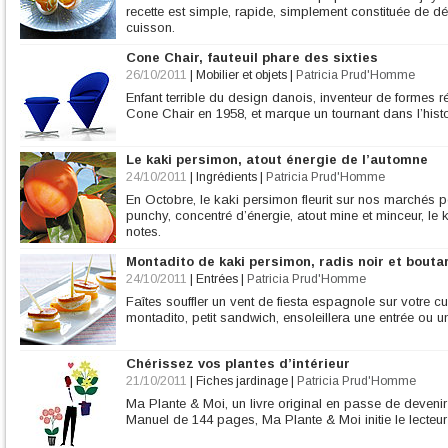
recette est simple, rapide, simplement constituée de 
cuisson.
Cone Chair, fauteuil phare des sixties
26/10/2011
|
Mobilier et objets
|
Patricia Prud'Homme
Enfant terrible du design danois, inventeur de formes r
Cone Chair en 1958, et marque un tournant dans l’histo
Le kaki persimon, atout énergie de l’automne
24/10/2011
|
Ingrédients
|
Patricia Prud'Homme
En Octobre, le kaki persimon fleurit sur nos marchés p
punchy, concentré d’énergie, atout mine et minceur, le
notes.
Montadito de kaki persimon, radis noir et bouta
24/10/2011
|
Entrées
|
Patricia Prud'Homme
Faîtes souffler un vent de fiesta espagnole sur votre cu
montadito, petit sandwich, ensoleillera une entrée ou un
Chérissez vos plantes d’intérieur
21/10/2011
|
Fiches jardinage
|
Patricia Prud'Homme
Ma Plante & Moi, un livre original en passe de devenir l
Manuel de 144 pages, Ma Plante & Moi initie le lecteur 