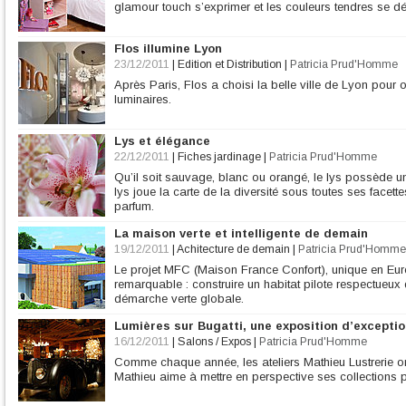
glamour touch s’exprimer et les couleurs tendres se décl
Flos illumine Lyon
23/12/2011
|
Edition et Distribution
|
Patricia Prud'Homme
Après Paris, Flos a choisi la belle ville de Lyon pou
luminaires.
Lys et élégance
22/12/2011
|
Fiches jardinage
|
Patricia Prud'Homme
Qu’il soit sauvage, blanc ou orangé, le lys possède u
lys joue la carte de la diversité sous toutes ses facettes
parfum.
La maison verte et intelligente de demain
19/12/2011
|
Achitecture de demain
|
Patricia Prud'Homme
Le projet MFC (Maison France Confort), unique en E
remarquable : construire un habitat pilote respectueu
démarche verte globale.
Lumières sur Bugatti, une exposition d’excepti
16/12/2011
|
Salons / Expos
|
Patricia Prud'Homme
Comme chaque année, les ateliers Mathieu Lustrerie o
Mathieu aime à mettre en perspective ses collections pa