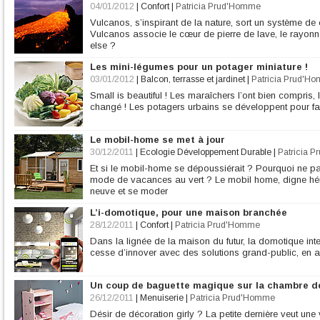
04/01/2012
|
Confort
|
Patricia Prud'Homme
Vulcanos, s’inspirant de la nature, sort un système d
Vulcanos associe le cœur de pierre de lave, le rayonnant
else ?
Les mini-légumes pour un potager miniature !
03/01/2012
|
Balcon, terrasse et jardinet
|
Patricia Prud'H
Small is beautiful ! Les maraîchers l’ont bien compris
changé ! Les potagers urbains se développent pour fa
Le mobil-home se met à jour
30/12/2011
|
Ecologie Développement Durable
|
Patricia 
Et si le mobil-home se dépoussiérait ? Pourquoi ne pas 
mode de vacances au vert ? Le mobil home, digne hérit
neuve et se moder
L’i-domotique, pour une maison branchée
28/12/2011
|
Confort
|
Patricia Prud'Homme
Dans la lignée de la maison du futur, la domotique int
cesse d’innover avec des solutions grand-public, en att
Un coup de baguette magique sur la chambre de
26/12/2011
|
Menuiserie
|
Patricia Prud'Homme
Désir de décoration girly ? La petite dernière veut une