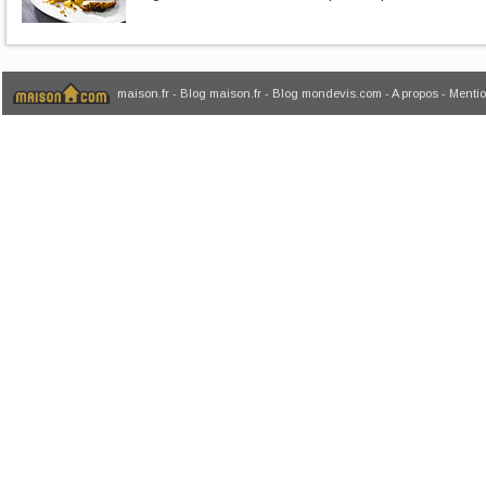
maison.fr
-
Blog maison.fr
-
Blog mondevis.com
-
A propos
-
Mentio