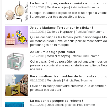
La lampe Eclipse, contorsionniste et contempor
13/12/2011
|
Mobilier et objets
|
Patricia Prud'Homme
Ludique, la lampe Eclipse se plie et se déplie à volont
l’a conçue pour être accessible à tous.
Je suis Madame Terreur sur le sticker !
12/12/2011
|
Cahiers d'inspiration
|
Patricia Prud'Homme
Qui ne connaît pas les fameux petits personnages M
ou Monsieur Mal-Elevé, chacun peut se reconnaître da
personnages de la marque.
Aquarium design pour buller….
12/12/2011
|
Mobilier et objets
|
Patricia Prud'Homme
Qui n’a pas rêvé de posséder un bel aquarium design,
poissons colorés et une eau cristalline remplie de filet
nos vies.
Personnalisez les meubles de la chambre d’un 
09/12/2011
|
Menuiserie
|
Patricia Prud'Homme
Envie de laisser parler votre créativité ? La chambre 
pinceaux et c’est parti !
La maison de poupée se relooke !
02/12/2011
|
Déco enfants
|
Patricia Prud'Homme