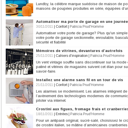
Lundby, la célèbre marque suédoise de maison de pou
maisons de poupées produites en série, équipées d’un
Automatiser ma porte de garage en une journée
30/11/2011
|
Confort
|
Patricia Prud'Homme
Automatiser votre porte de garage? Plus qu'un simple 
votre porte de garage sectionnelle, enroulable, bascu
sécurité et fiabilité
Mémoires de vitrines, devantures d’autrefois
25/11/2011
|
Cahiers d'inspiration
|
Patricia Prud'Homme
Un vent vintage souffle sans discontinuer sur la mode 
patiné et vitrines de magasins suivent cet élan pour surf
savoir-faire.
Installez une alarme sans fil en un tour de vis
21/11/2011
|
Confort
|
Patricia Prud'Homme
Les alarmes se modernisent. Les alarmes intègrent de n
l’avènement des technologies modernes de communicati
piloter via internet.
Crostini aux figues, fromage frais et cranberrie
18/11/2011
|
Entrées
|
Patricia Prud'Homme
Pour un antipasti original, sucré-salé, choisissez le cro
de crostini italien, se mâtine d’américaines cranberrie