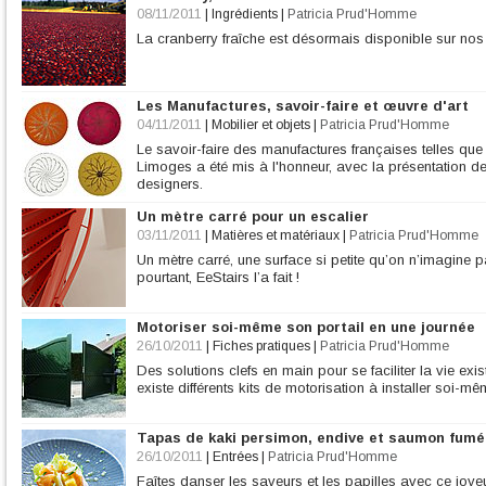
08/11/2011
|
Ingrédients
|
Patricia Prud'Homme
La cranberry fraîche est désormais disponible sur nos ét
Les Manufactures, savoir-faire et œuvre d'art
04/11/2011
|
Mobilier et objets
|
Patricia Prud'Homme
Le savoir-faire des manufactures françaises telles qu
Limoges a été mis à l'honneur, avec la présentation d
designers.
Un mètre carré pour un escalier
03/11/2011
|
Matières et matériaux
|
Patricia Prud'Homme
Un mètre carré, une surface si petite qu’on n’imagine p
pourtant, EeStairs l’a fait !
Motoriser soi-même son portail en une journée
26/10/2011
|
Fiches pratiques
|
Patricia Prud'Homme
Des solutions clefs en main pour se faciliter la vie exist
existe différents kits de motorisation à installer soi-
Tapas de kaki persimon, endive et saumon fumé
26/10/2011
|
Entrées
|
Patricia Prud'Homme
Faîtes danser les saveurs et les papilles avec ce joye