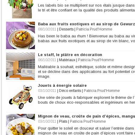
Les labels bio se multiplient sur nos étals jusque dans
le tri et être confiant en la qualité des produits aliment
Baba aux fruits exotiques et au sirop de Gewur
08/10/2011
|
Desserts
|
Patricia Prud'Homme
Has been le baba au rhum ! Bienvenue au baba au vin b
babas aux fruits exotiques et au sirop de vin blanc, v
Le staff, le plâtre en décoration
06/10/2011
|
Matériaux
|
Patricia Prud'Homme
Malléable à souhait, esthétique, solide et même design, 
et se décline dans des applications au fort potentiel cré
image.
Jouets à énergie solaire
03/10/2011
|
Déco enfants
|
Patricia Prud'Homme
Une série de jouets à fabriquer explorent le thème de l
bouts de choux éco-responsables et ingénieurs en her
Mignon de veau, croûte de pain d’épices, mang
03/10/2011
|
Plats
|
Patricia Prud'Homme
Pour quitter le soleil en douceur et saluer l’entrée da
mignon de veau en croûte de pain d’épices vont faire 