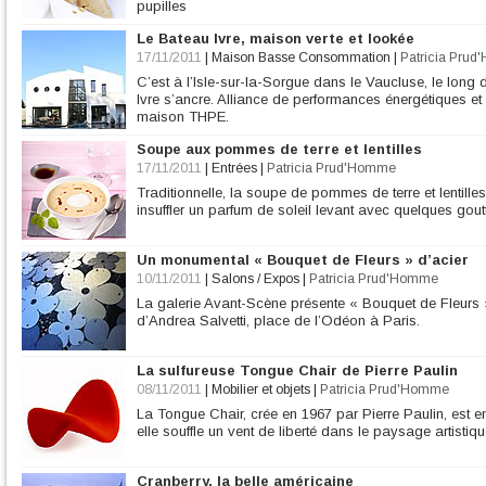
pupilles
Le Bateau Ivre, maison verte et lookée
17/11/2011
|
Maison Basse Consommation
|
Patricia Pru
C’est à l’Isle-sur-la-Sorgue dans le Vaucluse, le lon
Ivre s’ancre. Alliance de performances énergétiques e
maison THPE.
Soupe aux pommes de terre et lentilles
17/11/2011
|
Entrées
|
Patricia Prud'Homme
Traditionnelle, la soupe de pommes de terre et lentilles? 
insuffler un parfum de soleil levant avec quelques gout
Un monumental « Bouquet de Fleurs » d’acier
10/11/2011
|
Salons / Expos
|
Patricia Prud'Homme
La galerie Avant-Scène présente « Bouquet de Fleurs »
d’Andrea Salvetti, place de l’Odéon à Paris.
La sulfureuse Tongue Chair de Pierre Paulin
08/11/2011
|
Mobilier et objets
|
Patricia Prud'Homme
La Tongue Chair, crée en 1967 par Pierre Paulin, est
elle souffle un vent de liberté dans le paysage artistique
Cranberry, la belle américaine