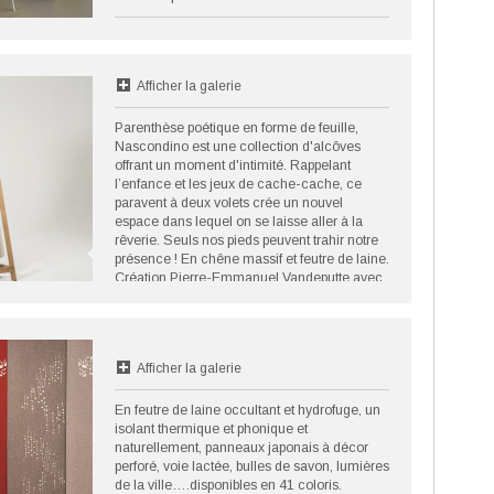
Afficher la galerie
Parenthèse poétique en forme de feuille,
Nascondino est une collection d'alcôves
offrant un moment d'intimité. Rappelant
l’enfance et les jeux de cache-cache, ce
paravent à deux volets crée un nouvel
espace dans lequel on se laisse aller à la
rêverie. Seuls nos pieds peuvent trahir notre
présence ! En chêne massif et feutre de laine.
Création Pierre-Emmanuel Vandeputte avec
la collaboration d’Ideal Felt.
©MikoMiko Studio
Afficher la galerie
En feutre de laine occultant et hydrofuge, un
isolant thermique et phonique et
naturellement, panneaux japonais à décor
perforé, voie lactée, bulles de savon, lumières
de la ville….disponibles en 41 coloris.