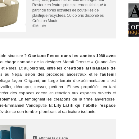
Restore en feutre, principalement fabriqué à
partir de fibres extraites de bouteilles de
plastique recyclées. 10 coloris disponibles.
Création Muuto.
©Muuto
able structure ?
Gaetano Pesce dans les années 1980 avec
couchage nomade de la designer Matali Crasset « Quand Jim
t Pérès. Et aujourd’hui, entre les
créations artisanales de
es au Népal selon des procédés ancestraux et le
fauteuil
liage façon Origami, un large terrain d’expérimentation s’est
availler, découper, tresser, perforer…Et ses propriétés, en tant
r créer des espaces cocon en réaction aux espaces ouverts et
isolement. En témoignent les créations de la firme anversoise
rre-Emmanuel Vandeputte. Et
Lily Latifi qui habille l’espace
évidence son tomber plombant et sa texture isolante.
Afficher la galerie