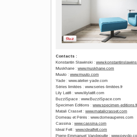
Contacts :
Konstantin Slawinski :
www.konstantinslawins
Muskhane :
www.muskhane.com
Muuto :
www.muuto.com
Yade : www.atelier-yade.com
Séries limitées : www.series-limitées.fr
Lily Latifi : www.lilylatifi.com
BuzziSpace : www.BuzziSpace.com
Specimen Editions :
www.specimen-editions.f
Matali Crasset :
www.matalicrasset.com
Domeau et Pérès : www.domeauperes.com
Cassina :
www.cassina.com
Ideal Felt :
www.idealfelt.com
Pierre-Emmanuel Vandeputte :
www.pevdp.c