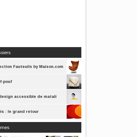
siers
ection Fauteuils by Maison.com
f-pouf
design accessible de matali
sset
is : le grand retour
èmes