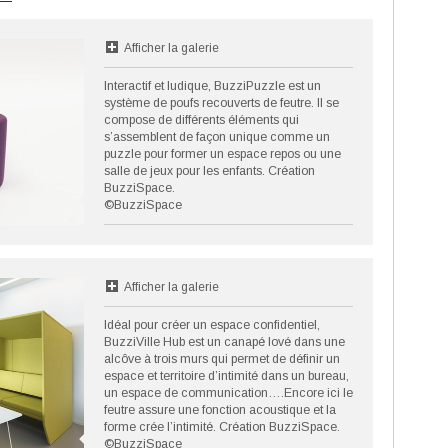
Afficher la galerie
Interactif et ludique, BuzziPuzzle est un
système de poufs recouverts de feutre. Il se
compose de différents éléments qui
s’assemblent de façon unique comme un
puzzle pour former un espace repos ou une
salle de jeux pour les enfants. Création
BuzziSpace.
©BuzziSpace
Afficher la galerie
Idéal pour créer un espace confidentiel,
BuzziVille Hub est un canapé lové dans une
alcôve à trois murs qui permet de définir un
espace et territoire d’intimité dans un bureau,
un espace de communication….Encore ici le
feutre assure une fonction acoustique et la
forme crée l’intimité. Création BuzziSpace.
©BuzziSpace