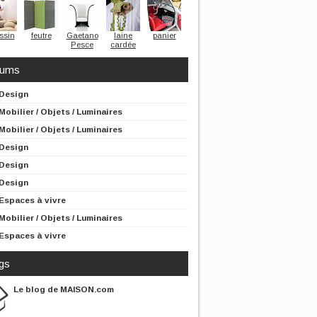
ssin
feutre
Gaetano
laine
panier
Pesce
cardée
rums
Design
Mobilier / Objets / Luminaires
Mobilier / Objets / Luminaires
Design
Design
Design
Espaces à vivre
Mobilier / Objets / Luminaires
Espaces à vivre
gs
Le blog de MAISON.com