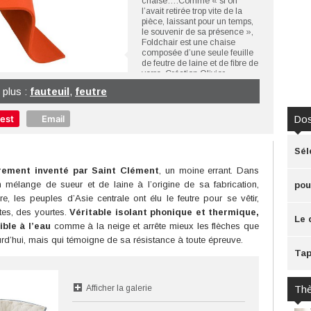
chaise….Comme « si on
l’avait retirée trop vite de la
pièce, laissant pour un temps,
le souvenir de sa présence »,
Foldchair est une chaise
composée d’une seule feuille
de feutre de laine et de fibre de
verre. Création Olivier
Grégoire pour Specimen
 plus :
fauteuil
,
feutre
Editions.
©Gabriel de Vienne
rest
Email
Dos
Sél
irement inventé par Saint Clément
, un moine errant. Dans
mélange de sueur et de laine à l’origine de sa fabrication,
pou
re, les peuples d’Asie centrale ont élu le feutre pour se vêtir,
tes, des yourtes.
Véritable isolant phonique et thermique,
Le 
ble à l’eau
comme à la neige et arrête mieux les flèches que
rd’hui, mais qui témoigne de sa résistance à toute épreuve.
cra
Tap
Afficher la galerie
Th