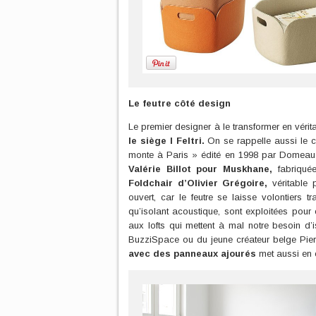
Le feutre côté design
Le premier designer à le transformer en vérit
le siège I Feltri.
On se rappelle aussi le 
monte à Paris » édité en 1998 par Domeau e
Valérie Billot pour Muskhane,
fabriqué
Foldchair d’Olivier Grégoire,
véritable p
ouvert, car le feutre se laisse volontiers tr
qu’isolant acoustique, sont exploitées pou
aux lofts qui mettent à mal notre besoin d’
BuzziSpace ou du jeune créateur belge Pie
avec des panneaux ajourés
met aussi en 