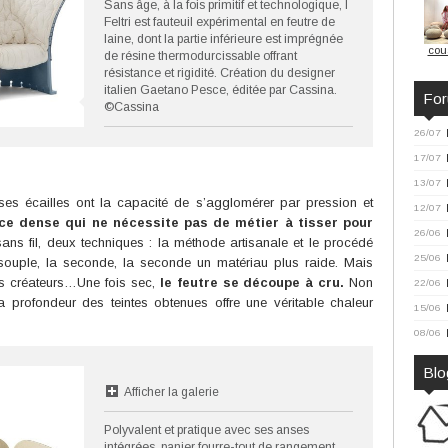
Sans âge, à la fois primitif et technologique, I
Feltri est fauteuil expérimental en feutre de
laine, dont la partie inférieure est imprégnée
cou
de résine thermodurcissable offrant
résistance et rigidité. Création du designer
italien Gaetano Pesce, éditée par Cassina.
Fo
©Cassina
26/07
17/07
13/07
es écailles ont la capacité de s’agglomérer par pression et
12/07
ce dense qui ne nécessite pas de métier à tisser pour
26/06
sans fil, deux techniques : la méthode artisanale et le procédé
25/06
e souple, la seconde, la seconde un matériau plus raide. Mais
es créateurs…Une fois sec,
le feutre se découpe à cru.
Non
22/06
 la profondeur des teintes obtenues offre une véritable chaleur
15/06
08/06
Blo
Afficher la galerie
Polyvalent et pratique avec ses anses
intégrées, panier fourre-tout de rangement