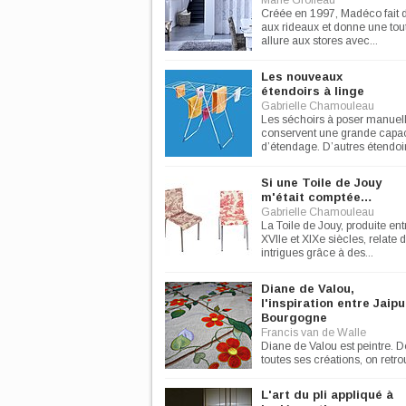
Marie Grolleau
Créée en 1997, Madéco fait 
aux rideaux et donne une tou
allure aux stores avec...
Les nouveaux
étendoirs à linge
Gabrielle Chamouleau
Les séchoirs à poser manue
conservent une grande capac
d’étendage. D’autres étendoir
Si une Toile de Jouy
m'était comptée…
Gabrielle Chamouleau
La Toile de Jouy, produite ent
XVIIe et XIXe siècles, relate 
intrigues grâce à des...
Diane de Valou,
l'inspiration entre Jaipu
Bourgogne
Francis van de Walle
Diane de Valou est peintre. D
toutes ses créations, on retrou
et la main du...
L'art du pli appliqué à