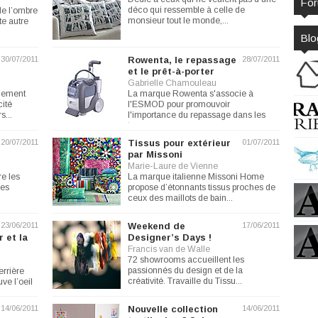
Fo
déco qui ressemble à celle de
de l’ombre
monsieur tout le monde,...
te autre
Blo
30/07/2011
Rowenta, le repassage
28/07/2011
et le prêt-à-porter
Gabrielle Chamouleau
llement
La marque Rowenta s'associe à
ité
l'ESMOD pour promouvoir
s...
l'importance du repassage dans les
travaux...
20/07/2011
Tissus pour extérieur
01/07/2011
par Missoni
Marie-Laure de Vienne
re les
La marque italienne Missoni Home
des
propose d’étonnants tissus proches de
ceux des maillots de bain...
23/06/2011
Weekend de
17/06/2011
r et la
Designer’s Days !
Francis van de Walle
72 showrooms accueillent les
passionnés du design et de la
errière
créativité. Travaille du Tissu...
ve l’oeil
14/06/2011
Nouvelle collection
14/06/2011