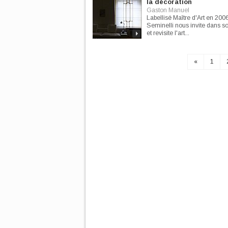
la décoration
Gaston Manuel
Labellisé Maître d'Art en 2006
Seminelli nous invite dans so
et revisite l'art...
«
1