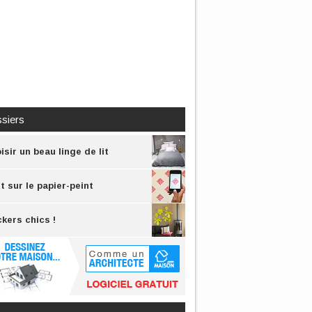
siers
isir un beau linge de lit
t sur le papier-peint
ckers chics !