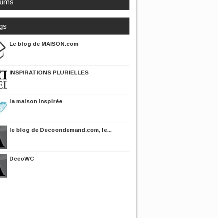
rums
gs
Le blog de MAISON.com
INSPIRATIONS PLURIELLES
la maison inspirée
le blog de Decoondemand.com, le...
DecoWC