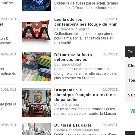
tivité se
Couleurs délavées par le soleil, ternies
ou grisées ? Donnez et redonnez des
couleurs à votre...
19/09/2011
Les broderies
19/09/2011
et
contemporaines Rouge du Rhin
Laurence Wichegrod
Collections textiles contemporaines
pour la maison alliant savoir faire et
son &
modernité.
virosax
Dos
16/09/2011
Détournez la fouta
08/09/2011
selon vos envies
Laurence Gabet
Cho
ion
La fouta est un drap de hammam
création du
d’origine tunisienne. Elle est de plus en
plus présente en France...
Tou
01/09/2011
Braquenié : le
23/08/2011
classique français du textile a
Sti
du panache
nge pour la
Marie Grolleau
eo
Adulé par les têtes couronnées et les
riches nantis de ce monde, la Maison
Braquenié, depuis sa...
06/08/2011
Du tissu à la carte
02/08/2011
Cécile Papapietro-Matsuda
Dédié à ceux qui ne veulent pas d’une