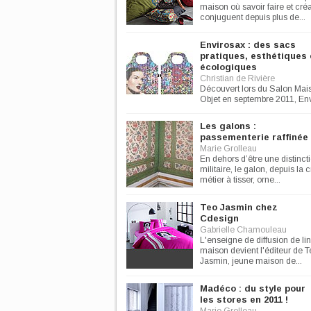
maison où savoir faire et créa
conjuguent depuis plus de...
Envirosax : des sacs
pratiques, esthétiques 
écologiques
Christian de Rivière
Découvert lors du Salon Mai
Objet en septembre 2011, En
est élu « prix découverte...
Les galons :
passementerie raffinée
Marie Grolleau
En dehors d’être une distinct
militaire, le galon, depuis la 
métier à tisser, orne...
Teo Jasmin chez
Cdesign
Gabrielle Chamouleau
L'enseigne de diffusion de li
maison devient l'éditeur de T
Jasmin, jeune maison de...
Madéco : du style pour
les stores en 2011 !