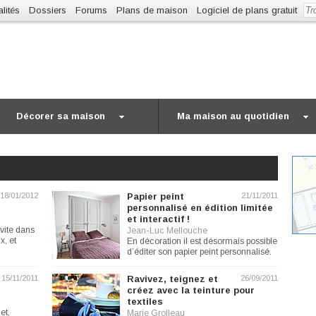
lités
Dossiers
Forums
Plans de maison
Logiciel de plans gratuit
Décorer sa maison
Ma maison au quotidien
18/01/2012
Papier peint
21/11/2011
personnalisé en édition limitée
et interactif !
nvite dans
Jean-Luc Mellouche
x, et
En décoration il est désormais possible
d’éditer son papier peint personnalisé.
L’interactivité...
15/11/2011
Ravivez, teignez et
26/09/2011
créez avec la teinture pour
textiles
et,
Marie Grolleau