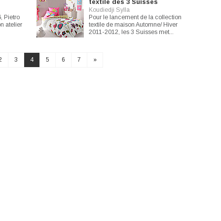
textile des 3 Suisses
Koudiedji Sylla
, Pietro
Pour le lancement de la collection
n atelier
textile de maison Automne/ Hiver
2011-2012, les 3 Suisses met...
2
3
4
5
6
7
»