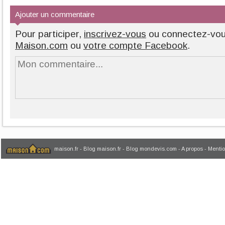
la rencontre d’un...
Ajouter un commentaire
Pour participer,
inscrivez-vous
ou connectez-vo
Maison.com
ou
votre compte Facebook
.
maison.fr
-
Blog maison.fr
-
Blog mondevis.com
-
A propos
-
Mentio