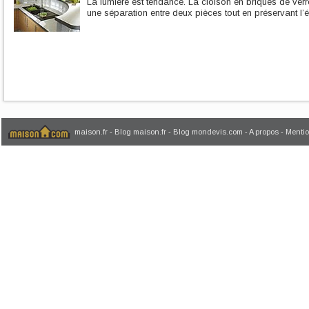
La lumière est tendance. La cloison en briques de verr
une séparation entre deux pièces tout en préservant l’é
maison.fr
-
Blog maison.fr
-
Blog mondevis.com
-
A propos
-
Mentio