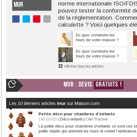
norme internationale ISO/FDI
MUR
pouvez tester la conformité d
de la réglementation. Comment
calculette ? Voici quelques é
En quoi construire les
murs de votre maison ?
En quoi construire les
murs de votre maison ?
Afficher tous les articles
MUR : DEVIS
GRATUITS !
Les 10 derniers articles
mur
sur Maison.com
Petite déco pour chambres d’enfants
14/10/2025
|
Déco enfants
|
Cléo Trocmé
La petite déco pour chambres d’enfants ce sont ces sti
petits objets qui animent les murs et créent l’ambiance.