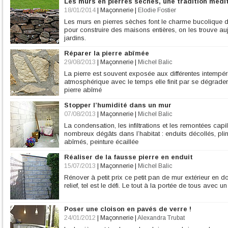
Les murs en pierres sèches, une tradition méd
18/01/2014
|
Maçonnerie
|
Elodie Fostier
Les murs en pierres sèches font le charme bucolique de 
pour construire des maisons entières, on les trouve a
jardins.
Réparer la pierre abîmée
29/08/2013
|
Maçonnerie
|
Michel Balic
La pierre est souvent exposée aux différentes intempéri
atmosphérique avec le temps elle finit par se dégrade
pierre abîmé
Stopper l’humidité dans un mur
07/08/2013
|
Maçonnerie
|
Michel Balic
La condensation, les infiltrations et les remontées cap
nombreux dégâts dans l’habitat : enduits décollés, pli
abîmés, peinture écaillée
Réaliser de la fausse pierre en enduit
15/07/2013
|
Maçonnerie
|
Michel Balic
Rénover à petit prix ce petit pan de mur extérieur en do
relief, tel est le défi. Le tout à la portée de tous avec 
Poser une cloison en pavés de verre !
24/01/2012
|
Maçonnerie
|
Alexandra Trubat