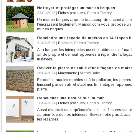
Nettoyer et protéger un mur en briques
23/01/2016
|
Fiches pratiques
|
Bricolo Factory
Un mur en briques apporte beaucoup de cachet à une m
l’encrassent facilement. Maison.com vous propose un p
mur en briques.
Repeindre une façade de maison en 14 étapes il
31/03/2015
|
Peinture
|
Bricolo Factory
A la longue, les intempéries usent et abîment les faç
air de propre et de neuf, apprenez à repeindre la faç
illustrées.
Raviver la pierre de taille d’une façade de mais
26/04/2014
|
Maçonnerie
|
Michel Balic
Exposées aux intempéries et à la pollution, les pierre
finissent par se salir et s’abîmer. En 7 étapes, apprenez
pierre.
Reboucher une fissure sur un mur
18/04/2014
|
Fiches pratiques
|
Bricolo Factory
Aussi disgracieuses qu’inquiétantes, les fissures sur
au bien-être de nos intérieurs. Suivez notre pas à pas i
les lézardes.