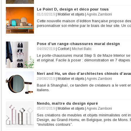
Le Point D, design et déco pour tous
01/10/2019
|
Mobilier et objets
|
Agnès Zamboni
Cette nouvelle maison d’édition française propose d
personnaliser soi-même par le biais de leur site. Un 
Pose d’un range-chaussures mural design
04/09/2019
|
Confort
|
Michel Balic
Le porte-chaussures mural Step S de Maze Interior s
et original. Facile à poser : démonstration en 7 étapes i
Neri and Hu, un duo d’architectes chinois d’av
28/08/2019
|
Mobilier et objets
|
Agnès Zamboni
Basé à Shanghaï, ce tandem de créateurs a le vent e
italiens.
Nendo, maître du design épuré
05/07/2019
|
Mobilier et objets
|
Agnès Zamboni
Ses créations de meubles et objets minimalistes ont inv
Design, au Grand-Hornu, en Belgique, près de Mons.
“invisibles contours”.