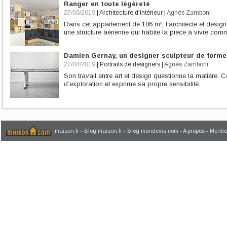
Ranger en toute légèreté
27/06/2019
|
Architecture d'intérieur
|
Agnès Zamboni
Dans cet appartement de 106 m², l’architecte et des
une structure aérienne qui habite la pièce à vivre com
Damien Gernay, un designer sculpteur de forme
27/04/2019
|
Portraits de designers
|
Agnès Zamboni
Son travail entre art et design questionne la matière. 
d’exploration et exprime sa propre sensibilité.
maison.fr
-
Blog maison.fr
-
Blog mondevis.com
-
A propos
-
Mentio