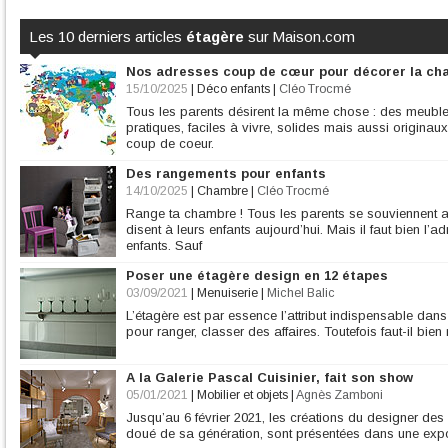
Les 10 derniers articles
étagère
sur Maison.com
Nos adresses coup de cœur pour décorer la ch
15/10/2025
|
Déco enfants
|
Cléo Trocmé
Tous les parents désirent la même chose : des meuble
pratiques, faciles à vivre, solides mais aussi origina
coup de coeur.
Des rangements pour enfants
14/10/2025
|
Chambre
|
Cléo Trocmé
Range ta chambre ! Tous les parents se souviennent av
disent à leurs enfants aujourd’hui. Mais il faut bien l’a
enfants. Sauf
Poser une étagère design en 12 étapes
03/09/2021
|
Menuiserie
|
Michel Balic
L’étagère est par essence l’attribut indispensable dan
pour ranger, classer des affaires. Toutefois faut-il bien 
A la Galerie Pascal Cuisinier, fait son show
05/01/2021
|
Mobilier et objets
|
Agnès Zamboni
Jusqu’au 6 février 2021, les créations du designer des
doué de sa génération, sont présentées dans une expos