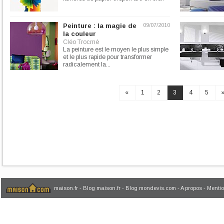
Peinture : la magie de
09/07/2010
la couleur
Cléo Trocmé
La peinture est le moyen le plus simple
et le plus rapide pour transformer
radicalement la...
«
1
2
3
4
5
maison.fr
-
Blog maison.fr
-
Blog mondevis.com
-
A propos
-
Mentio