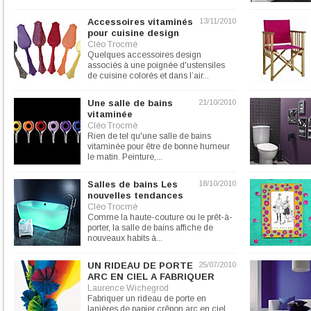
Accessoires vitaminés
13/11/2010
pour cuisine design
Cléo Trocmé
Quelques accessoires design
associés à une poignée d'ustensiles
de cuisine colorés et dans l’air...
Une salle de bains
21/10/2010
vitaminée
Cléo Trocmé
Rien de tel qu'une salle de bains
vitaminée pour être de bonne humeur
le matin. Peinture,...
Salles de bains Les
18/10/2010
nouvelles tendances
Cléo Trocmé
Comme la haute-couture ou le prêt-à-
porter, la salle de bains affiche de
nouveaux habits à...
UN RIDEAU DE PORTE
25/07/2010
ARC EN CIEL A FABRIQUER
Laurence Wichegrod
Fabriquer un rideau de porte en
lanières de papier crêpon arc en ciel.