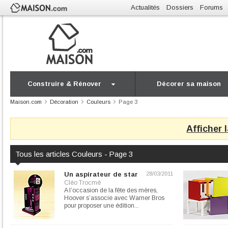
Actualités
Dossiers
Forums
Construire & Rénover
Décorer sa maison
Maison.com
Décoration
Couleurs
Page 3
Afficher 
Tous les articles Couleurs - Page 3
Un aspirateur de star
28/03/2011
Cléo Trocmé
A l’occasion de la fête des mères,
Hoover s’associe avec Warner Bros
pour proposer une édition...