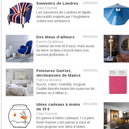
Souvenirs de Londres
10/03/2011
Cléo Trocmé
Les souvenirs de Londres et objets
décoratifs inspirés par l‘Angleterre
créent une ambiance...
Des bleus d’ailleurs
04/02/2011
Karine Quédreux
Couleur de mer et d’azur, mais aussi
de terre, le bleu s’inscrit dans nos
racines profondes. Il...
Peintures Guittet,
19/01/2011
déclinaisons de blancs
Patricia Moreira
Sucre, coton, chantilly, muguet…
Guittet dévoile toutes les nuances de
teintes ou d’effets à...
Idées cadeaux à moins
28/11/2010
de 15 €
Cléo Trocmé
En panne d’idées cadeaux ? Le père
Noël maison.com pense à vous et
vous propose une série d’idées...