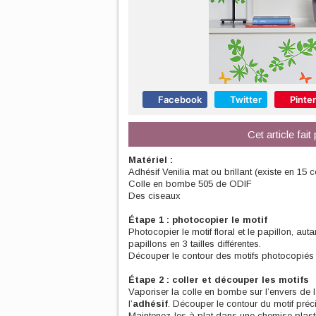
Facebook
Twitter
Pinte
Cet article fait
Matériel :
Adhésif Venilia mat ou brillant (existe en 15 c
Colle en bombe 505 de ODIF
Des ciseaux
Étape 1 : photocopier le motif
Photocopier le motif floral et le papillon, au
papillons en 3 tailles différentes.
Découper le contour des motifs photocopiés 
Étape 2 : coller et découper les motifs
Vaporiser la colle en bombe sur l’envers de l
l’
adhésif
. Découper le contour du motif préc
Maintenez-les à plat dans une chemise plast