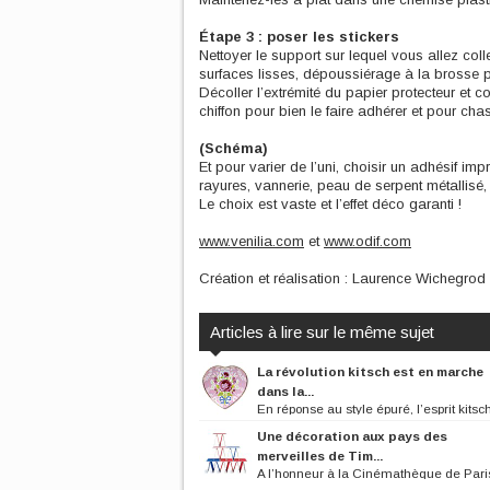
Étape 3 : poser les stickers
Nettoyer le support sur lequel vous allez coll
surfaces lisses, dépoussiérage à la brosse 
Décoller l’extrémité du papier protecteur et co
chiffon pour bien le faire adhérer et pour chas
(Schéma)
Et pour varier de l’uni, choisir un adhésif i
rayures, vannerie, peau de serpent métallisé,
Le choix est vaste et l’effet déco garanti !
www.venilia.com
et
www.odif.com
Création et réalisation : Laurence Wichegrod
Articles à lire sur le même sujet
La révolution kitsch est en marche
dans la...
En réponse au style épuré, l’esprit kitsch
plus en plus d’adeptes, pour...
Une décoration aux pays des
merveilles de Tim...
A l’honneur à la Cinémathèque de Paris
réalisateur Tim Burton envahit...