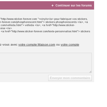
Continuer sur les forums
http://www.sticker-forever.com ">vinyls</a> pour fabriquer vos stickers,
ker-forever.com/phosphorescent.html"> stickers phosphorescents </a>, <a
r.com/velleda.html"> velleda </a>, <a href="http://www.sticker-
oise </a>.
a href="http://www.sticker-forever.com/texte-personnalise.html"> stickers
z-vous avec
votre compte Maison.com
ou
votre compte