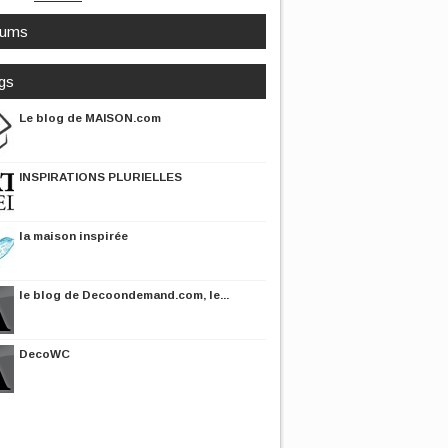
rums
gs
Le blog de MAISON.com
INSPIRATIONS PLURIELLES
la maison inspirée
le blog de Decoondemand.com, le...
DecoWC