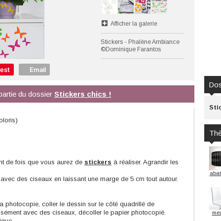
Afficher la galerie
Stickers - Phalène Ambiance
©Dominique Farantos
rest
Email
Dos
 partie du dossier
Stickers chics !
Sti
oloris)
Th
tant de fois que vous aurez de
stickers
à réaliser. Agrandir les
abat
avec des ciseaux en laissant une marge de 5 cm tout autour.
a photocopie, coller le dessin sur le côté quadrillé de
isément avec des ciseaux, décoller le papier photocopié.
meu
ique.