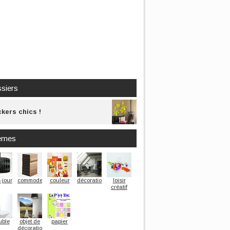
siers
ckers chics !
èmes
-jour
commode
couleur
décoration
loisir
créatif
ble
objet de
papier
décoration