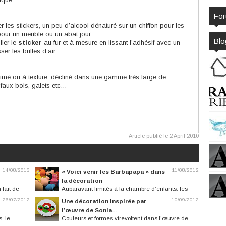
Fo
er les stickers, un peu d’alcool dénaturé sur un chiffon pour les
pour un meuble ou un abat jour.
Blo
ller le
sticker
au fur et à mesure en lissant l’adhésif avec un
ser les bulles d’air.
mprimé ou à texture, décliné dans une gamme très large de
 faux bois, galets etc…
Article publié le 2 April 2010
14/08/2013
11/08/2012
« Voici venir les Barbapapa » dans
la décoration
 fait de
Auparavant limités à la chambre d’enfants, les
Barbapapa se sont lancés à la...
26/07/2012
10/09/2012
Une décoration inspirée par
l’œuvre de Sonia...
, le
Couleurs et formes virevoltent dans l’œuvre de
l’artiste Sonia Delaunay, dont...