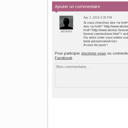
Ajouter un commentaire
Apr 2, 2010 3:35 PM
Si vous cherchez des <a href="
des <a href=" http://www.stic
href="http://www.sticker-foreve
stickers
forever.com/ardoise.html"> ard
Ou alors créer vous même vos <
texte personnalisé</a>.
A vous de jouer !
Pour participer,
inscrivez-vous
ou connecte
Facebook
.