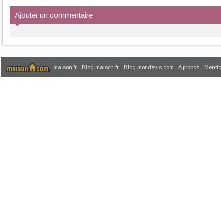
bouche, les appareils de mise sous vide...
Ajouter un commentaire
maison.fr
-
Blog maison.fr
-
Blog mondevis.com
-
A propos
-
Mentio