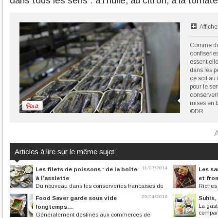
dans tous les sens : à l’huile, au citron, à la tomate
Affiche
Comme dans
confiserie
essentiell
dans les p
ce soit au 
pour le se
conserveri
mises en b
©DR
A
Articles à lire sur le même sujet
11/07/2014
Les filets de poissons : de la boîte
Les sa
à l’assiette
et fro
Du nouveau dans les conserveries françaises de
Riches 
poissons : les fabricants...
sardines sont un 
29/04/2016
Food Saver garde sous vide
Suhis,
La gast
longtemps…
compara
Généralement destinés aux commerces de