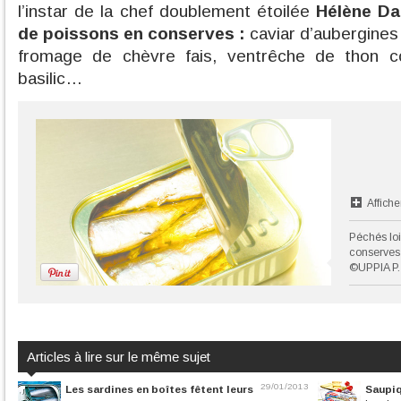
l’instar de la chef doublement étoilée
Hélène Dar
de poissons en conserves :
caviar d’aubergines 
fromage de chèvre fais, ventrêche de thon c
basilic…
Affiche
Péchés loi
conserves 
©UPPIA P.
Articles à lire sur le même sujet
29/01/2013
Les sardines en boîtes fêtent leurs
Saupiq