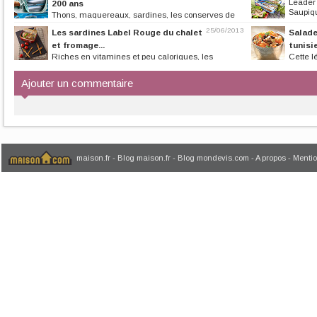
Leader 
200 ans
Saupiqu
Thons, maquereaux, sardines, les conserves de
poissons se sont installées dans...
25/06/2013
Les sardines Label Rouge du chalet
Salade
et fromage...
tunisi
Riches en vitamines et peu caloriques, les
Cette l
sardines sont un « aliment-santé »....
réalisée en un tou
Ajouter un commentaire
maison.fr
-
Blog maison.fr
-
Blog mondevis.com
-
A propos
-
Mentio