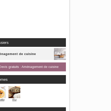
siers
nagement de cuisine
Devis gratuits : Aménagement de cuisine
èmes
otto
Riz