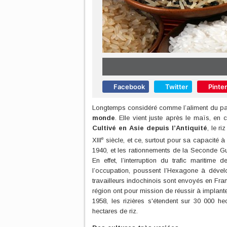
Facebook
Twitter
Pinte
Longtemps considéré comme l’aliment du pau
monde
. Elle vient juste après le maïs, e
Cultivé en Asie depuis l’Antiquité
, le r
e
XIII
siècle, et ce, surtout pour sa capacité à 
1940, et les rationnements de la Seconde Gue
En effet, l’interruption du trafic maritim
l’occupation, poussent l’Hexagone à dével
travailleurs indochinois sont envoyés en Fran
région ont pour mission de réussir à implanter
1958, les rizières s'étendent sur 30 000 h
hectares de riz.