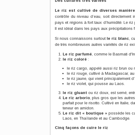
Des cultures très variées
Le riz est cultivé de diverses manièr
contrôle du niveau d’eau, soit directement i
pays et régions à fort taux d’humidité. Le r
Il est idéal dans les pays aux précipitations 
Si nous connaissons surtout
le riz blanc
, c
de très nombreuses autres variétés de riz exis
Le riz parfumé
, comme le Basmati d'In
le riz coloré
:
le riz cargo, appelé aussi riz brun ou r
le riz rouge, cultivé à Madagascar, a
le riz jaune, qui vient principalement d’
le riz violet, qui pousse au Laos.
le riz gluant
ou riz doux, est semé, ent
Le riz arborio
, plus gros que les autre
parfait pour le risotto. Cultivé en Italie,
teneur en amidon.
Le riz dit « boutique »
possède les car
Laos, en Thaïlande et au Cambodge.
Cinq façons de cuire le riz