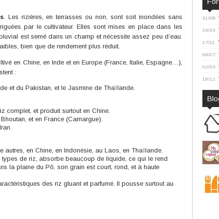
Fo
es
. Les rizières, en terrasses ou non, sont soit inondées sans
31/08
rriguées par le cultivateur. Elles sont mises en place dans les
24/03
iz pluvial est semé dans un champ et nécessite assez peu d’eau.
17/11
faibles, bien que de rendement plus réduit.
09/07
ultivé en Chine, en Inde et en Europe (France, Italie, Espagne…),
02/03
tent :
18/12
de et du Pakistan, et le Jasmine de Thaïlande.
Blo
iz complet, et produit surtout en Chine.
u Bhoutan, et en France (Camargue).
Iran.
re autres, en Chine, en Indonésie, au Laos, en Thaïlande.
s types de riz, absorbe beaucoup de liquide, ce qui le rend
 dans la plaine du Pô, son grain est court, rond, et à haute
actéristiques des riz gluant et parfumé. Il pousse surtout au