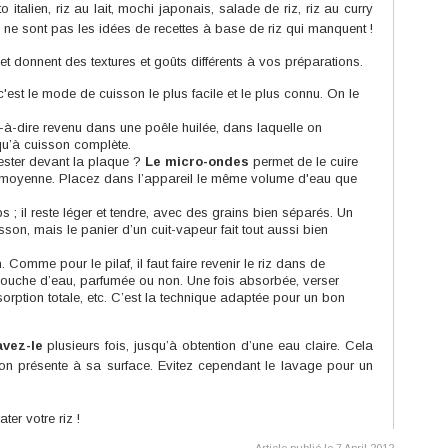
 italien, riz au lait, mochi japonais, salade de riz, riz au curry
ce ne sont pas les idées de recettes à base de riz qui manquent !
t donnent des textures et goûts différents à vos préparations.
 c'est le mode de cuisson le plus facile et le plus connu. On le
st-à-dire revenu dans une poêle huilée, dans laquelle on
qu’à cuisson complète.
rester devant la plaque ?
Le micro-ondes
permet de le cuire
 moyenne. Placez dans l’appareil le même volume d'eau que
ps ; il reste léger et tendre, avec des grains bien séparés. Un
sson, mais le panier d’un cuit-vapeur fait tout aussi bien
n
. Comme pour le pilaf, il faut faire revenir le riz dans de
e louche d’eau, parfumée ou non. Une fois absorbée, verser
rption totale, etc. C’est la technique adaptée pour un bon
avez-le
plusieurs fois, jusqu’à obtention d’une eau claire. Cela
on présente à sa surface. Evitez cependant le lavage pour un
er votre riz !