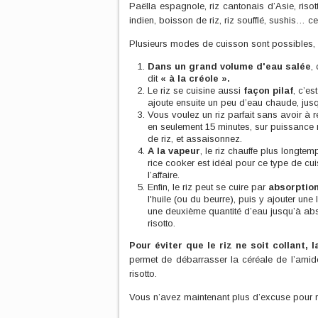
Paëlla espagnole, riz cantonais d’Asie, risotto
indien, boisson de riz, riz soufflé, sushis… 
Plusieurs modes de cuisson sont possibles, e
D
ans un grand volume d'eau salée
,
dit
« à la créole ».
Le riz se cuisine aussi
façon
pilaf
, c’e
ajoute ensuite un peu d’eau chaude, jus
Vous voulez un riz parfait sans avoir à 
en seulement 15 minutes, sur puissance
de riz, et assaisonnez.
A la vapeur
, le riz chauffe plus longtem
rice cooker est idéal pour ce type de cui
l’affaire.
Enfin, le riz peut se cuire par
absorptio
l'huile (ou du beurre), puis y ajouter un
une deuxième quantité d’eau jusqu’à abso
risotto.
Pour éviter que le riz ne soit collant, l
permet de débarrasser la céréale de l’amid
risotto.
Vous n’avez maintenant plus d’excuse pour rat