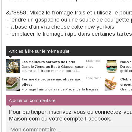
&#8658; Mixez le fromage frais et utilisez-le pour
- rendre un gaspacho ou une soupe de courgette 
- la base d’un vrai cheese cake new yorkais
- remplacer le fromage râpé dans certaines tartes
Articles à lire sur le même sujet
14/07/2009
Les meilleurs sorbets de Paris
Nouvea
Dans le 7ème, au Bac à Glaces : caramel au
Du pest
beurre salé, fraise-menthe, cocktail...
grillé 
25/04/2010
Terrine de brousse aux olives aux
Club s
olives
crevet
Fromage frais originaire de Provence, la brousse
Grande 
peut être fabriquée à partir...
la moutarde. Avec
Ajouter un commentaire
Pour participer,
inscrivez-vous
ou connectez-vo
Maison.com
ou
votre compte Facebook
.