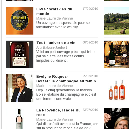
Livre : Whiskies du
17/09/2010
monde
Marie-Laure de Vienne
Un ouvrage indispensable pour se
familiariser avec le whisky.
Tout l’univers du vin
08/09/2010
Alix Baboin-Jaubert
Voici un petit ouvrage précis qui brille
par sa clarté: des textes courts,
limpides qui disent...
Evelyne Roques-
25/07/2010
Boizel : le champagne au fémin
Marie-Laure de Vienne
Depuis cinq générations, la maison
Boizel élabore du champagne et c’est
une femme, une vraie...
La Provence, leader du
23/07/2010
rosé
Marie-Laure de Vienne
Qui dit rosé dit avant tout la France, car
sur la production mondiale de 22,7