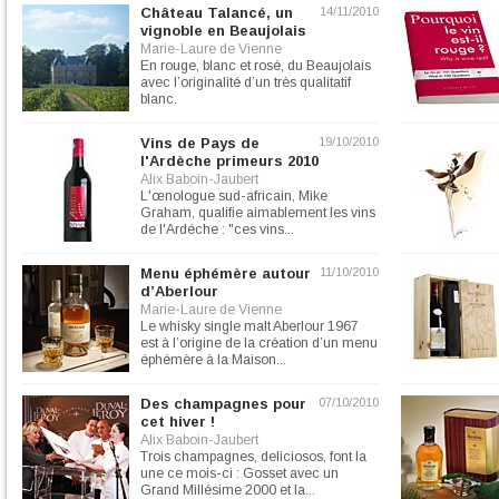
Château Talancé, un
14/11/2010
vignoble en Beaujolais
Marie-Laure de Vienne
En rouge, blanc et rosé, du Beaujolais
avec l’originalité d’un très qualitatif
blanc.
Vins de Pays de
19/10/2010
l'Ardèche primeurs 2010
Alix Baboin-Jaubert
L'œnologue sud-africain, Mike
Graham, qualifie aimablement les vins
de l'Ardéche : "ces vins...
Menu éphémère autour
11/10/2010
d’Aberlour
Marie-Laure de Vienne
Le whisky single malt Aberlour 1967
est à l’origine de la création d’un menu
éphémère à la Maison...
Des champagnes pour
07/10/2010
cet hiver !
Alix Baboin-Jaubert
Trois champagnes, deliciosos, font la
une ce mois-ci : Gosset avec un
Grand Millésime 2000 et la...