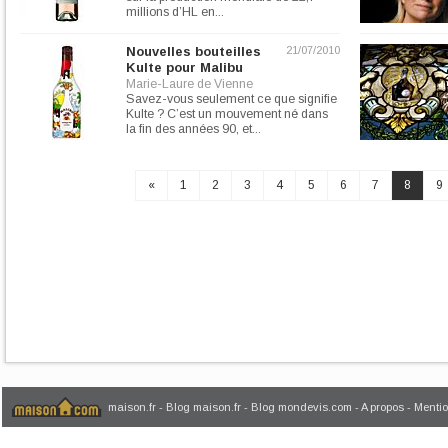
millions d’HL en...
Nouvelles bouteilles
21/07/2010
Kulte pour Malibu
Marie-Laure de Vienne
Savez-vous seulement ce que signifie
Kulte ? C’est un mouvement né dans
la fin des années 90, et...
«
1
2
3
4
5
6
7
8
9
maison.fr
-
Blog maison.fr
-
Blog mondevis.com
-
A propos
-
Mentio