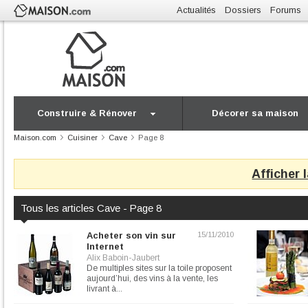
Actualités
Dossiers
Forums
Construire & Rénover
Décorer sa maison
Maison.com
Cuisiner
Cave
Page 8
Afficher 
Tous les articles Cave - Page 8
Acheter son vin sur
15/11/2010
Internet
Alix Baboin-Jaubert
De multiples sites sur la toile proposent
aujourd’hui, des vins à la vente, les
livrant à...