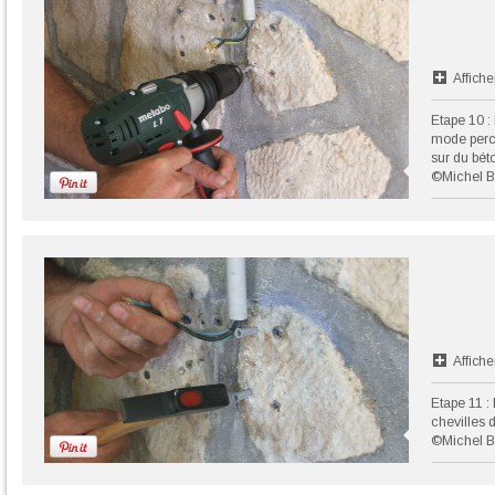
Affiche
Etape 10 :
mode perc
sur du bét
©Michel B
Affiche
Etape 11 :
chevilles d
©Michel B