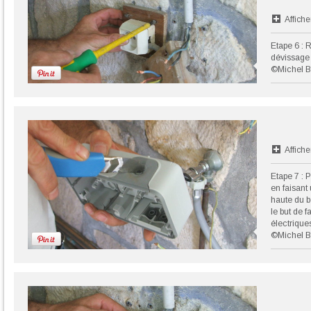
Affiche
Etape 6 : 
dévissage 
©Michel B
Affiche
Etape 7 : 
en faisant 
haute du b
le but de f
électrique
©Michel B