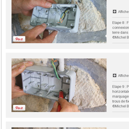
Affiche
Etape 8 : F
connexion :
terre dans 
©Michel B
Affiche
Etape 9 : P
horizontal
marquage a
trous de fi
©Michel B