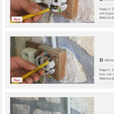
Etape 4 : D
vert et jau
©Michel B
Affiche
Etape 5 : D
bois, non 
©Michel B