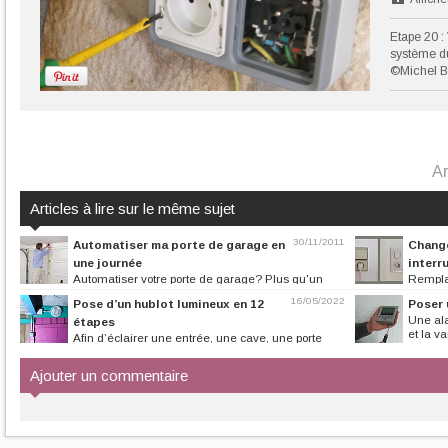
Etape 20 : 
système du
©Michel B
Ar
Articles à lire sur le même sujet
30/11/2011
Automatiser ma porte de garage en
Change
une journée
interr
Automatiser votre porte de garage? Plus qu'un
Rempla
simple élément de confort, la...
interrupteur prov
16/05/2022
Pose d’un hublot lumineux en 12
Poser 
Une ala
étapes
et la v
Afin d’éclairer une entrée, une cave, une porte
extérieure, l’installation d’un...
Ajouter un commentaire