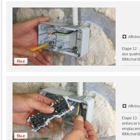
Affiche
Etape 12 : 
aux quatre
©Michel B
Affiche
Etape 13 :
enfoncer l
emplacem
©Michel B