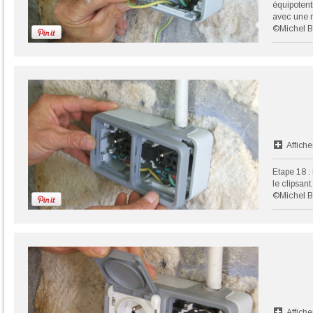
équipotent
avec une m
©Michel B
Affiche
Etape 18 : 
le clipsant.
©Michel B
Affiche