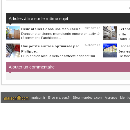
Articles à lire sur le même sujet
23/02/2015
Deux ateliers dans une menuiserie
Extens
Dans une ancienne menuiserie encore en activité
ville
récemment, l’architecte...
Dans un
l’agence THINK T
24/10/2012
Une petite surface optimisée par
Lancem
Philippe...
Jeunes
D’un ancien local à vélo désaffecté donnant sur
Ce fabr
une courette, l’architecte...
organise un conco
Ajouter un commentaire
maison.fr
-
Blog maison.fr
-
Blog mondevis.com
-
A propos
-
Mentio