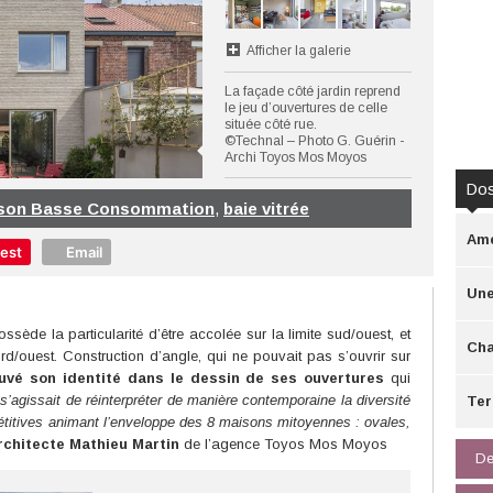
Afficher la galerie
La façade côté jardin reprend
le jeu d’ouvertures de celle
située côté rue.
©Technal – Photo G. Guérin -
Archi Toyos Mos Moyos
Dos
son Basse Consommation
,
baie vitrée
Amé
rest
Email
Une
ossède la particularité d’être accolée sur la limite sud/ouest, et
Cha
ord/ouest. Construction d’angle, qui ne pouvait pas s’ouvrir sur
uvé son identité dans le dessin de ses ouvertures
qui
l s’agissait de réinterpréter de manière contemporaine la diversité
Ter
étitives animant l’enveloppe des 8 maisons mitoyennes : ovales,
architecte Mathieu Martin
de l’agence Toyos Mos Moyos
De