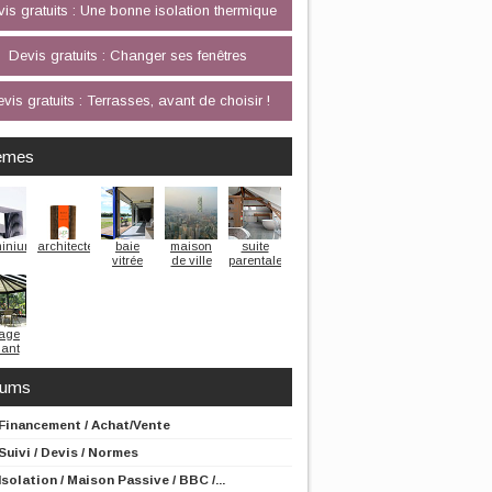
is gratuits : Une bonne isolation thermique
Devis gratuits : Changer ses fenêtres
vis gratuits : Terrasses, avant de choisir !
èmes
minium
architecte
baie
maison
suite
vitrée
de ville
parentale
rage
lant
rums
Financement / Achat/Vente
Suivi / Devis / Normes
Isolation / Maison Passive / BBC /...