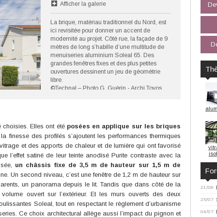
Afficher la galerie
Dev
La brique, matériau traditionnel du Nord, est
ici revisitée pour donner un accent de
modernité au projet. Côté rue, la façade de 9
De
mètres de long s’habille d’une multitude de
menuiseries aluminium Soleal 65. Des
grandes fenêtres fixes et des plus petites
Th
ouvertures dessinent un jeu de géométrie
libre.
©Technal – Photo G. Guérin - Archi Toyos
Mos Moyos
alu
 choisies. Elles ont été
posées en applique sur les briques
 la finesse des profilés s’ajoutent les performances thermiques
 vitrage et des apports de chaleur et de lumière qui ont favorisé
vit
iso
ue l’effet satiné de leur teinte anodisé Purite contraste avec la
ssée,
un châssis fixe de 3,5 m de hauteur sur 1,5 m de
Fo
ine. Un second niveau, c’est une fenêtre de 1,2 m de hauteur sur
parents, un panorama depuis le lit. Tandis que dans côté de la
21/08
volume ouvert sur l’extérieur. Et les murs ouverts des deux
25/07
oulissantes Soleal, tout en respectant le règlement d’urbanisme
04/07
series. Ce choix architectural allège aussi l’impact du pignon et