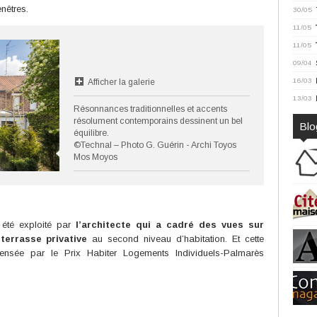
nêtres.
30/05
11/05
11/05
09/04
16/03
Afficher la galerie
13/03
Résonnances traditionnelles et accents
résolument contemporains dessinent un bel
Blo
équilibre.
©Technal – Photo G. Guérin - Archi Toyos
Mos Moyos
 été exploité par
l’architecte qui a cadré des vues sur
 terrasse privative
au second niveau d’habitation. Et cette
sée par le Prix Habiter Logements Individuels-Palmarès