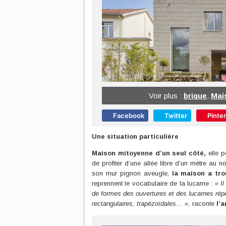
Voir plus :
brique
,
Mai
Facebook
Twitter
Pinte
Une situation particulière
Maison mitoyenne d’un seul côté,
elle p
de profiter d’une allée libre d’un mètre au n
son mur pignon aveugle,
la maison a tro
reprennent le vocabulaire de la lucarne :
« I
de formes des ouvertures et des lucarnes rép
rectangulaires, trapézoïdales… »,
raconte
l’