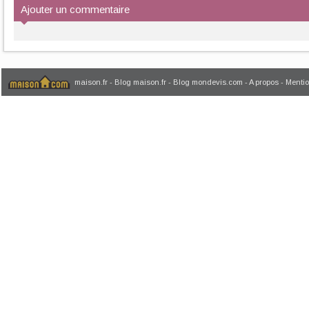
Ajouter un commentaire
maison.fr
-
Blog maison.fr
-
Blog mondevis.com
-
A propos
-
Mentio