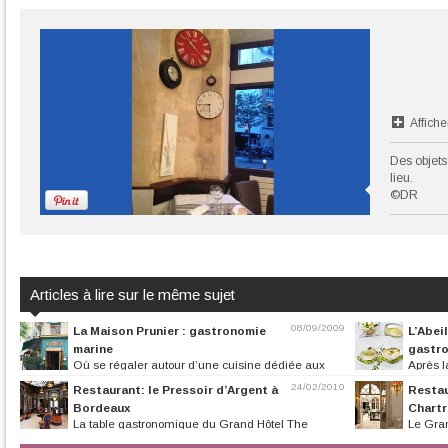
Affiche
Des objets
lieu.
©DR
Articles à lire sur le même sujet
08/09/2009
La Maison Prunier : gastronomie
L’Abei
marine
gastro
Où se régaler autour d’une cuisine dédiée aux
Après l
produits de la mer à 200...
le restaurant gas
24/02/2010
Restaurant: le Pressoir d’Argent à
Resta
Bordeaux
Chartr
La table gastronomique du Grand Hôtel The
Le Gran
Regent de Bordeaux rend hommage aux...
de Chartres et le