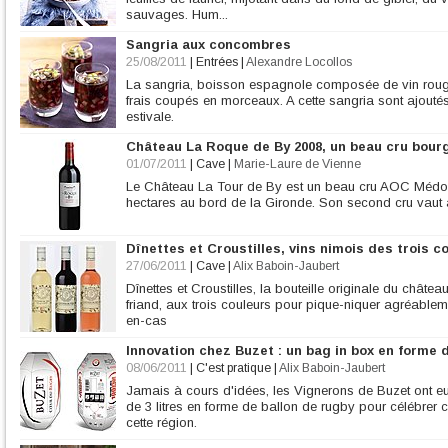
sauvages. Hum...
Sangria aux concombres
25/08/2011
|
Entrées
|
Alexandre Locollos
La sangria, boisson espagnole composée de vin rouge 
frais coupés en morceaux. A cette sangria sont ajout
estivale.
Château La Roque de By 2008, un beau cru bour
01/07/2011
|
Cave
|
Marie-Laure de Vienne
Le Château La Tour de By est un beau cru AOC Médoc
hectares au bord de la Gironde. Son second cru vaut a
Dînettes et Croustilles, vins nimois des trois c
27/06/2011
|
Cave
|
Alix Baboin-Jaubert
Dînettes et Croustilles, la bouteille originale du château
friand, aux trois couleurs pour pique-niquer agréable
en-cas
Innovation chez Buzet : un bag in box en forme 
08/06/2011
|
C'est pratique
|
Alix Baboin-Jaubert
Jamais à cours d'idées, les Vignerons de Buzet ont eu 
de 3 litres en forme de ballon de rugby pour célébrer 
cette région.