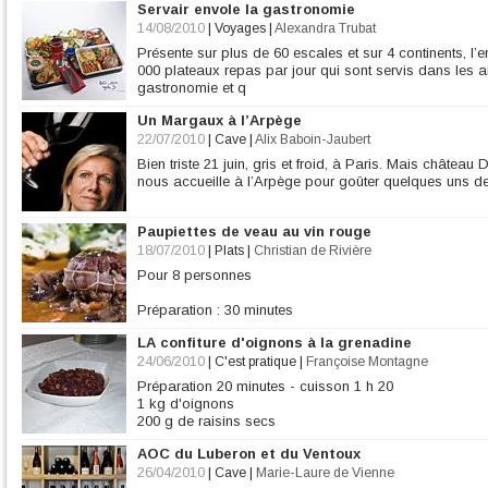
Servair envole la gastronomie
14/08/2010
|
Voyages
|
Alexandra Trubat
Présente sur plus de 60 escales et sur 4 continents, l’
000 plateaux repas par jour qui sont servis dans les ai
gastronomie et q
Un Margaux à l’Arpège
22/07/2010
|
Cave
|
Alix Baboin-Jaubert
Bien triste 21 juin, gris et froid, à Paris. Mais châte
nous accueille à l’Arpège pour goûter quelques uns d
Paupiettes de veau au vin rouge
18/07/2010
|
Plats
|
Christian de Rivière
Pour 8 personnes
Préparation : 30 minutes
Cuisson : 1 heure 15
LA confiture d'oignons à la grenadine
Ingrédients
24/06/2010
|
C'est pratique
|
Françoise Montagne
8 escalopes de veau très fines (de 100 g) et bien régulières
Préparation 20 minutes - cuisson 1 h 20
300 g de chair à saucisse
1 kg d'oignons
4 grandes tranches de poit
200 g de raisins secs
150g de sucre en poudre
AOC du Luberon et du Ventoux
10cl de vinaigre de vin
100g de beurre
26/04/2010
|
Cave
|
Marie-Laure de Vienne