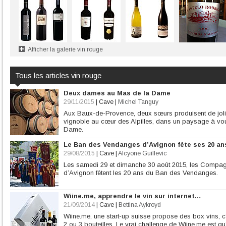
Afficher la galerie vin rouge
Tous les articles vin rouge
Deux dames au Mas de la Dame
29/11/2015
|
Cave
|
Michel Tanguy
Aux Baux-de-Provence, deux sœurs produisent de joli
vignoble au cœur des Alpilles, dans un paysage à vous
Dame.
Le Ban des Vendanges d’Avignon fête ses 20 an
29/08/2015
|
Cave
|
Alcyone Guillevic
Les samedi 29 et dimanche 30 août 2015, les Compagn
d’Avignon fêtent les 20 ans du Ban des Vendanges.
Wiine.me, apprendre le vin sur internet…
21/09/2014
|
Cave
|
Bettina Aykroyd
Wiine.me, une start-up suisse propose des box vins, 
2 ou 3 bouteilles. Le vrai challenge de Wiine.me est 