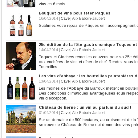
vins en 6 mois.
Bouquet de vins pour fêter Pâques
16/04/2014
|
Cave
|
Alix Baboin-Jaubert
Sublimez votre repas de Pâques en l’accompagnant de
25e édition de la fête gastronomique Toques et
14/04/2014
|
Cave
|
Alix Baboin-Jaubert
Toques et Clochers remet les couverts pour sa 25e édit
aux enchères de vins et dîner de chef. Rendez-vous les
Tourreilles.
Les vins d’abbaye : les bouteilles printanières 
13/04/2014
|
Cave
|
Alix Baboin-Jaubert
Les moines de l'Abbaye du Barroux mettent en bouteill
Des conditions climatiques avantageuses et un respect 
vin d’exception.
Château de Berne : un vin au parfum du sud !
01/04/2014
|
Cave
|
Alix Baboin-Jaubert
Sur un domaine de 500 hectares, au croisement de la Via
se trouve le Château de Berne qui donne des vins préc