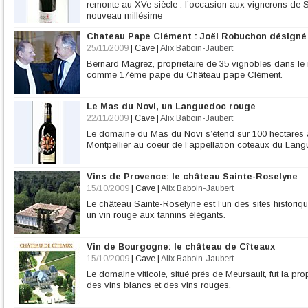
remonte au XVe siècle : l’occasion aux vignerons de Sa
nouveau millésime
Chateau Pape Clément : Joël Robuchon désigné
25/11/2009
|
Cave
|
Alix Baboin-Jaubert
Bernard Magrez, propriétaire de 35 vignobles dans l
comme 17éme pape du Château pape Clément.
Le Mas du Novi, un Languedoc rouge
22/11/2009
|
Cave
|
Alix Baboin-Jaubert
Le domaine du Mas du Novi s’étend sur 100 hectares a
Montpellier au coeur de l’appellation coteaux du Lan
Vins de Provence: le château Sainte-Roselyne
15/10/2009
|
Cave
|
Alix Baboin-Jaubert
Le château Sainte-Roselyne est l’un des sites historiq
un vin rouge aux tannins élégants.
Vin de Bourgogne: le château de Cîteaux
15/10/2009
|
Cave
|
Alix Baboin-Jaubert
Le domaine viticole, situé prés de Meursault, fut la pro
des vins blancs et des vins rouges.