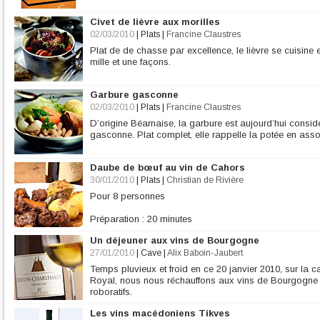
Civet de lièvre aux morilles
02/03/2010
|
Plats
|
Francine Claustres
Plat de de chasse par excellence, le lièvre se cuisine 
mille et une façons.
Garbure gasconne
02/03/2010
|
Plats
|
Francine Claustres
D’origine Béarnaise, la garbure est aujourd’hui cons
gasconne. Plat complet, elle rappelle la potée en ass
Daube de bœuf au vin de Cahors
30/01/2010
|
Plats
|
Christian de Rivière
Pour 8 personnes
Préparation : 20 minutes
Cuisson : 2 heures 15
Un déjeuner aux vins de Bourgogne
Difficulté : 1
Vin : rouge de Cahors
27/01/2010
|
Cave
|
Alix Baboin-Jaubert
Temps pluvieux et froid en ce 20 janvier 2010, sur la ca
Ingrédients
Royal, nous nous réchauffons aux vins de Bourgogne 
2 kg de paleron de bœuf (ou gîte) coupé en cubes de 3 cm de côté
roboratifs.
1,4 kg
Les vins macédoniens Tikves