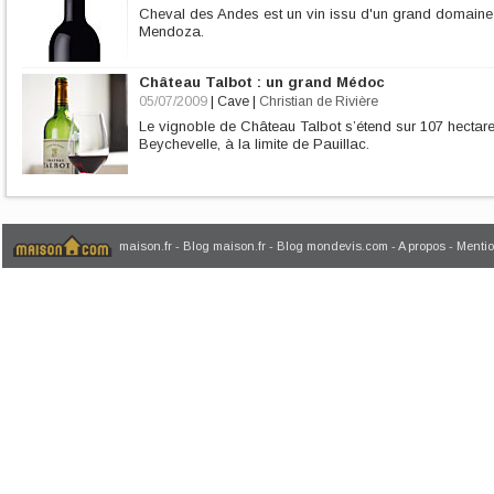
Cheval des Andes est un vin issu d'un grand domaine e
Mendoza.
Château Talbot : un grand Médoc
05/07/2009
|
Cave
|
Christian de Rivière
Le vignoble de Château Talbot s’étend sur 107 hectar
Beychevelle, à la limite de Pauillac.
maison.fr
-
Blog maison.fr
-
Blog mondevis.com
-
A propos
-
Mentio