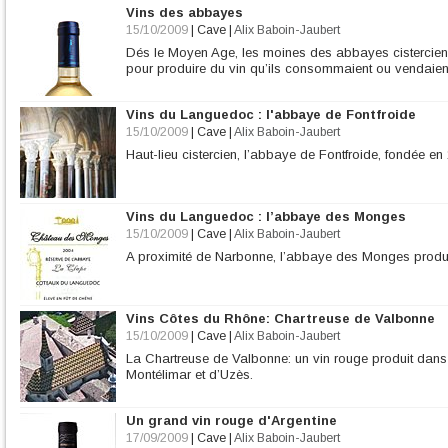
Vins des abbayes
15/10/2009
|
Cave
|
Alix Baboin-Jaubert
Dés le Moyen Age, les moines des abbayes cistercienne
pour produire du vin qu’ils consommaient ou vendaien
Vins du Languedoc : l'abbaye de Fontfroide
15/10/2009
|
Cave
|
Alix Baboin-Jaubert
Haut-lieu cistercien, l’abbaye de Fontfroide, fondée en
Vins du Languedoc : l’abbaye des Monges
15/10/2009
|
Cave
|
Alix Baboin-Jaubert
A proximité de Narbonne, l’abbaye des Monges produit 
Vins Côtes du Rhône: Chartreuse de Valbonne
15/10/2009
|
Cave
|
Alix Baboin-Jaubert
La Chartreuse de Valbonne: un vin rouge produit dans
Montélimar et d’Uzès.
Un grand vin rouge d'Argentine
17/09/2009
|
Cave
|
Alix Baboin-Jaubert