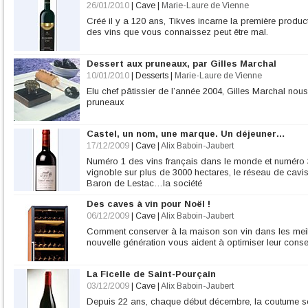
26/01/2010
|
Cave
|
Marie-Laure de Vienne
Créé il y a 120 ans, Tikves incarne la première produ
des vins que vous connaissez peut être mal.
Dessert aux pruneaux, par Gilles Marchal
10/01/2010
|
Desserts
|
Marie-Laure de Vienne
Elu chef pâtissier de l’année 2004, Gilles Marchal no
pruneaux
Castel, un nom, une marque. Un déjeuner…
17/12/2009
|
Cave
|
Alix Baboin-Jaubert
Numéro 1 des vins français dans le monde et numéro 
vignoble sur plus de 3000 hectares, le réseau de cavi
Baron de Lestac…la société
Des caves à vin pour Noël !
06/12/2009
|
Cave
|
Alix Baboin-Jaubert
Comment conserver à la maison son vin dans les meil
nouvelle génération vous aident à optimiser leur conser
La Ficelle de Saint-Pourçain
03/12/2009
|
Cave
|
Alix Baboin-Jaubert
Depuis 22 ans, chaque début décembre, la coutume se 