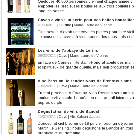
Quelques 40 000 personnes viennent chaque année vis
emporter les précieuses bouteilles aux trois couleurs 
longues soirée
Caves à vins : un écrin pour vos belles bouteille
21/03/2011
|
Cuisine
|
Marie-Laure de Vienne
Plus besoin d’avoir une cave en pierres pour faire viei
luxueuses, les caves à vins sortent des sous-sols et 
Les vins de l'abbaye de Lérins
08/03/2011
|
Cave
|
Marie-Laure de Vienne
En face de Cannes, l’île Saint-Honorat abrite des moin
et spiritueux de grande qualité, mais leur production est s
Vino Passion: le rendez-vous de l’œnotourisme
13/02/2011
|
Cave
|
Marie-Laure de Vienne
En mai prochain, à Epernay, Vino Passion sera un sa
tourisme vitivinicole. La création d’un portail internet 
auprès du plu
Dégustation de vins de Bandol
25/01/2011
|
Cave
|
Alix Baboin-Jaubert
Douceur et ciel bleu en ce 18 janvier, pour un déjeune
Martin, le Sensing ; nous dégustons le Bandol en troi
propriétaire du domaine