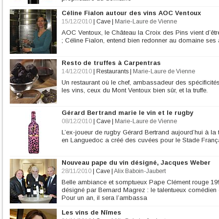
Céline Fialon autour des vins AOC Ventoux
15/12/2010
|
Cave
|
Marie-Laure de Vienne
AOC Ventoux, le Château la Croix des Pins vient d’êt
; Céline Fialon, entend bien redonner au domaine ses 
Resto de truffes à Carpentras
14/12/2010
|
Restaurants
|
Marie-Laure de Vienne
Un restaurant où le chef, ambassadeur des spécificités
les vins, ceux du Mont Ventoux bien sûr, et la truffe.
Gérard Bertrand marie le vin et le rugby
08/12/2010
|
Cave
|
Marie-Laure de Vienne
L’ex-joueur de rugby Gérard Bertrand aujourd’hui à la
en Languedoc a créé des cuvées pour le Stade Franç
Nouveau pape du vin désigné, Jacques Weber
28/11/2010
|
Cave
|
Alix Baboin-Jaubert
Belle ambiance et somptueux Pape Clément rouge 199
désigné par Bernard Magrez : le talentueux comédien 
Pour un an, il sera l’ambassa
Les vins de Nïmes