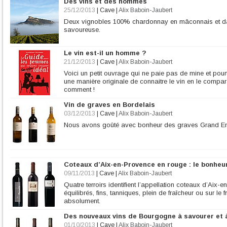
Des vins et des hommes
25/12/2013
|
Cave
|
Alix Baboin-Jaubert
Deux vignobles 100% chardonnay en mâconnais et dan
savoureuse.
Le vin est-il un homme ?
21/12/2013
|
Cave
|
Alix Baboin-Jaubert
Voici un petit ouvrage qui ne paie pas de mine et pourta
une manière originale de connaitre le vin en le comp
comment !
Vin de graves en Bordelais
03/12/2013
|
Cave
|
Alix Baboin-Jaubert
Nous avons goûté avec bonheur des graves Grand En
Coteaux d’Aix-en-Provence en rouge : le bonheur
09/11/2013
|
Cave
|
Alix Baboin-Jaubert
Quatre terroirs identifient l’appellation coteaux d’Aix
équilibrés, fins, tanniques, plein de fraîcheur ou sur l
absolument.
Des nouveaux vins de Bourgogne à savourer et à
01/10/2013
|
Cave
|
Alix Baboin-Jaubert