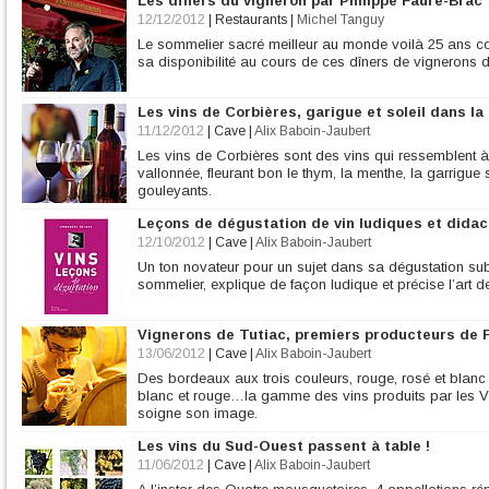
Les dîners du vigneron par Philippe Faure-Brac
12/12/2012
|
Restaurants
|
Michel Tanguy
Le sommelier sacré meilleur au monde voilà 25 ans conf
sa disponibilité au cours de ces dîners de vignerons d
Les vins de Corbières, garigue et soleil dans la 
11/12/2012
|
Cave
|
Alix Baboin-Jaubert
Les vins de Corbières sont des vins qui ressemblent à
vallonnée, fleurant bon le thym, la menthe, la garrigue
gouleyants.
Leçons de dégustation de vin ludiques et didac
12/10/2012
|
Cave
|
Alix Baboin-Jaubert
Un ton novateur pour un sujet dans sa dégustation sub
sommelier, explique de façon ludique et précise l’art d
Vignerons de Tutiac, premiers producteurs de
13/06/2012
|
Cave
|
Alix Baboin-Jaubert
Des bordeaux aux trois couleurs, rouge, rosé et blan
blanc et rouge…la gamme des vins produits par les Vig
soigne son image.
Les vins du Sud-Ouest passent à table !
11/06/2012
|
Cave
|
Alix Baboin-Jaubert