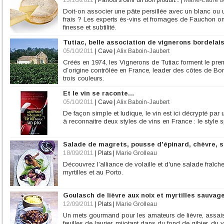
13/10/2011
|
Parfois s'offrir un bon produit...
|
Marie-Laure d
Doit-on associer une pâte persillée avec un blanc ou
frais ? Les experts ès-vins et fromages de Fauchon on
finesse et subtilité.
Tutiac, belle association de vignerons bordelai
05/10/2011
|
Cave
|
Alix Baboin-Jaubert
Créés en 1974, les Vignerons de Tutiac forment le prem
d’origine contrôlée en France, leader des côtes de Bo
trois couleurs.
Et le vin se raconte…
05/10/2011
|
Cave
|
Alix Baboin-Jaubert
De façon simple et ludique, le vin est ici décrypté par 
à reconnaitre deux styles de vins en France : le style spi
Salade de magrets, pousse d'épinard, chèvre, s
18/09/2011
|
Plats
|
Marie Grolleau
Découvrez l’alliance de volaille et d'une salade fraîch
myrtilles et au Porto.
Goulasch de lièvre aux noix et myrtilles sauvag
12/09/2011
|
Plats
|
Marie Grolleau
Un mets gourmand pour les amateurs de lièvre, assa
feuilles de laurier, mijotant dans du fond de gibier, du 