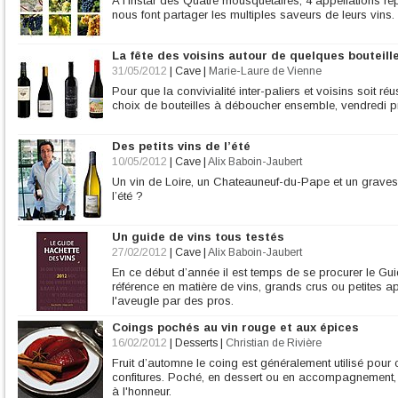
A l’instar des Quatre mousquetaires, 4 appellations r
nous font partager les multiples saveurs de leurs vins.
La fête des voisins autour de quelques bouteill
31/05/2012
|
Cave
|
Marie-Laure de Vienne
Pour que la convivialité inter-paliers et voisins soit ré
choix de bouteilles à déboucher ensemble, vendredi pr
Des petits vins de l’été
10/05/2012
|
Cave
|
Alix Baboin-Jaubert
Un vin de Loire, un Chateauneuf-du-Pape et un grave
l’été ?
Un guide de vins tous testés
27/02/2012
|
Cave
|
Alix Baboin-Jaubert
En ce début d’année il est temps de se procurer le Gu
référence en matière de vins, grands crus ou petites ap
l'aveugle par des pros.
Coings pochés au vin rouge et aux épices
16/02/2012
|
Desserts
|
Christian de Rivière
Fruit d’automne le coing est généralement utilisé pour c
confitures. Poché, en dessert ou en accompagnement, l
à l'honneur.