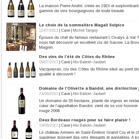
La maison Pierre André, créée en 1923 et surplombant 
gamme de vins bourguignons de toute beauté.
Le choix de la sommelière Magali Sulpice
12/07/2013
|
Cave
|
Michel Tanguy
Épouse du chef du fameux restaurant L’Oxalys à Val 
nous fait découvrir un excellent cru de Savoie, La B
Magnin.
Des vins de l’été de Côtes du Rhône
09/07/2013
|
Cave
|
Alix Baboin-Jaubert
Vacqueyras, cru des Côtes du Rhône situé au pied des 
qualité à découvrir !
Domaine de l’Olivette à Bandol, une distinction
24/06/2013
|
Cave
|
Alix Baboin-Jaubert
Un domaine de 55 hectares, planté de vignes en restan
cœur de l’appellation Bandol, vient de se voir honore
rouge 2008.
Deux Bordeaux rouges pour se faire plaisir !
18/06/2013
|
Cave
|
Alix Baboin-Jaubert
Le château Armens en Saint-Émilion Grand Cru et le c
supérieur donnent des vins élégants et agréables. A b