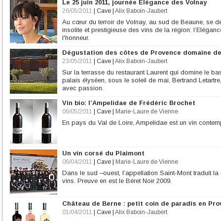
Le 25 juin 2011, journée Elégance des Volnay
26/05/2011
|
Cave
|
Alix Baboin-Jaubert
Au cœur du terroir de Volnay, au sud de Beaune, se d
insolite et prestigieuse des vins de la région: l’Elég
l'honneur.
Dégustation des côtes de Provence domaine de 
23/05/2011
|
Cave
|
Alix Baboin-Jaubert
Sur la terrasse du restaurant Laurent qui domine le 
palais élyséen, sous le soleil de mai, Bertrand Letartre,
avec passion.
Vin bio: l’Ampelidae de Frédéric Brochet
06/05/2011
|
Cave
|
Marie-Laure de Vienne
En pays du Val de Loire, Ampelidae est un vin contemp
Un vin corsé du Plaimont
06/04/2011
|
Cave
|
Marie-Laure de Vienne
Dans le sud –ouest, l’appellation Saint-Mont traduit l
vins. Preuve en est le Béret Noir 2009.
Château de Berne : petit coin de paradis en Pro
01/04/2011
|
Cave
|
Alix Baboin-Jaubert