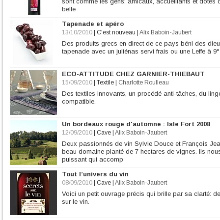
sont comme les gens: amicaux, accueillants et dotés d'
belle
Tapenade et apéro
13/10/2010
|
C'est nouveau
|
Alix Baboin-Jaubert
Des produits grecs en direct de ce pays béni des dieu
tapenade avec un juliénas servi frais ou une Leffe à 9° 
ECO-ATTITUDE CHEZ GARNIER-THIEBAUT
15/09/2010
|
Textile
|
Charlotte Roulleau
Des textiles innovants, un procédé anti-tâches, du ling
compatible.
Un bordeaux rouge d'automne : Isle Fort 2008
12/09/2010
|
Cave
|
Alix Baboin-Jaubert
Deux passionnés de vin Sylvie Douce et François Jeante
beau domaine planté de 7 hectares de vignes. Ils nous 
puissant qui accomp
Tout l’univers du vin
08/09/2010
|
Cave
|
Alix Baboin-Jaubert
Voici un petit ouvrage précis qui brille par sa clarté: d
sur le vin.