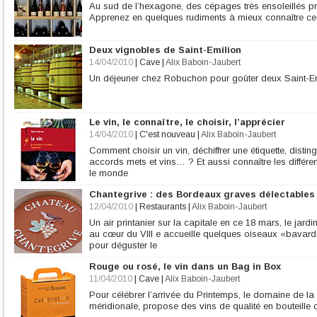
20 cl de vin rouge
Au sud de l’hexagone, des cépages très ensoleillés pr
1 cuillère à soupe de sirop de
Apprenez en quelques rudiments à mieux connaître ces 
Deux vignobles de Saint-Emilion
14/04/2010
|
Cave
|
Alix Baboin-Jaubert
Un déjeuner chez Robuchon pour goûter deux Saint-Em
Le vin, le connaître, le choisir, l’apprécier
14/04/2010
|
C'est nouveau
|
Alix Baboin-Jaubert
Comment choisir un vin, déchiffrer une étiquette, distin
accords mets et vins… ? Et aussi connaître les différe
le monde
Chantegrive : des Bordeaux graves délectables
12/04/2010
|
Restaurants
|
Alix Baboin-Jaubert
Un air printanier sur la capitale en ce 18 mars, le jard
au cœur du VIII e accueille quelques oiseaux «bavar
pour déguster le
Rouge ou rosé, le vin dans un Bag in Box
11/04/2010
|
Cave
|
Alix Baboin-Jaubert
Pour célébrer l’arrivée du Printemps, le domaine de la 
méridionale, propose des vins de qualité en bouteille