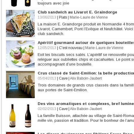
toujours avec joie
Club sandwich au Livarot E. Graindorge
13/06/2013
|
Plats
|
Marie-Laure de Vienne
La maison E. Graindorge produit en Normandie 4 froma
Livarot, Camembert, Pont l’Evêque et Neufchâtel. Voici 
club sandwich.
Apéritif gourmand autour de quelques bouteille
12/05/2013
|
C'est nouveau
|
Marie-Laure de Vienne
Exit les biscuits secs salés. L’apéritif se renouvelle p
reléguer aux oubliettes chips et cacahuètes. Le point s
accompagnant d’une bouteille.
Crus classé de Saint-Emilion: la belle production
05/04/2013
|
Cave
|
Alix Baboin-Jaubert
Trois domaines de grands crus classés dans la famille 
aux portes de Saint-Emilion.
Des vins aromatiques et complexes, bref lumine
02/02/2013
|
Cave
|
Alix Baboin-Jaubert
La famille Buisson, attachée au village de Saint-Rom
mêle vin, passion et tradition. Pour le bonheur de l’ama