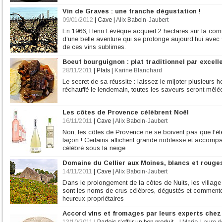
Vin de Graves : une franche dégustation !
09/01/2012
|
Cave
|
Alix Baboin-Jaubert
En 1966, Henri Lévêque acquiert 2 hectares sur la c
d’une belle aventure qui se prolonge aujourd’hui avec 
de ces vins sublimes.
Boeuf bourguignon : plat traditionnel par excell
28/11/2011
|
Plats
|
Karine Blanchard
Le secret de sa réussite : laissez le mijoter plusieurs h
réchauffé le lendemain, toutes les saveurs seront mêlée
Les côtes de Provence célèbrent Noël
16/11/2011
|
Cave
|
Alix Baboin-Jaubert
Non, les côtes de Provence ne se boivent pas que l‘ét
façon ! Certains affichent grande noblesse et accom
célébré sous la neige
Domaine du Cellier aux Moines, blancs et rouge
14/11/2011
|
Cave
|
Alix Baboin-Jaubert
Dans le prolongement de la côtes de Nuits, les village
sont les noms de crus célèbres, dégustés et commenté
heureux propriétaires
Accord vins et fromages par leurs experts che