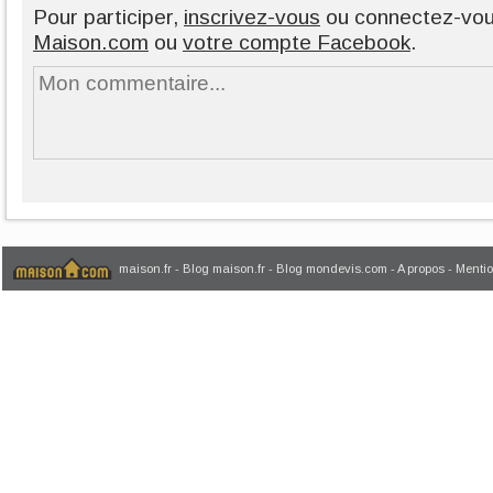
Pour participer,
inscrivez-vous
ou connectez-vo
Maison.com
ou
votre compte Facebook
.
maison.fr
-
Blog maison.fr
-
Blog mondevis.com
-
A propos
-
Mentio