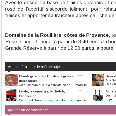
Avec le dessert à base de fraises des bois et cr
rosé de l’apéritif s’accorde joliment, pour reha
fraises et apporter sa fraîcheur après ce riche dé
Domaine de la Rouillère, côtes de Provence,
te
Rosé, blanc et rouge à partir de 8,40 euros la bou
Grande Réserve à partir de 12,50 euros la bouteil
Articles à lire sur le même sujet
12/04/2010
Chantegrive : des Bordeaux graves
Deux d
Aux Ba
délectables
jolis vi
Un air printanier sur la capitale en ce 18 mars, le
jardin du restaurant...
14/04/2010
Le vin, le connaître, le choisir,
Achete
De mult
l’apprécier
aujourd’
Comment choisir un vin, déchiffrer une étiquette,
distinguer les cépages,...
Ajouter un commentaire