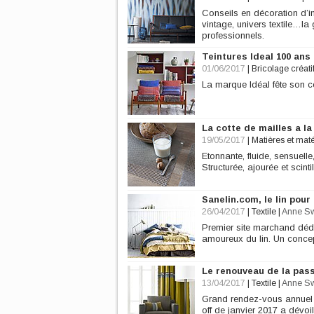
Conseils en décoration d’in
vintage, univers textile…l
professionnels.
Teintures Ideal 100 ans
01/06/2017
|
Bricolage créati
La marque Idéal fête son c
La cotte de mailles a la
19/05/2017
|
Matières et mat
Etonnante, fluide, sensuell
Structurée, ajourée et scint
Sanelin.com, le lin pour
26/04/2017
|
Textile
|
Anne S
Premier site marchand dédi
amoureux du lin. Un concep
Le renouveau de la pas
13/04/2017
|
Textile
|
Anne S
Grand rendez-vous annuel 
off de janvier 2017 a dévoi