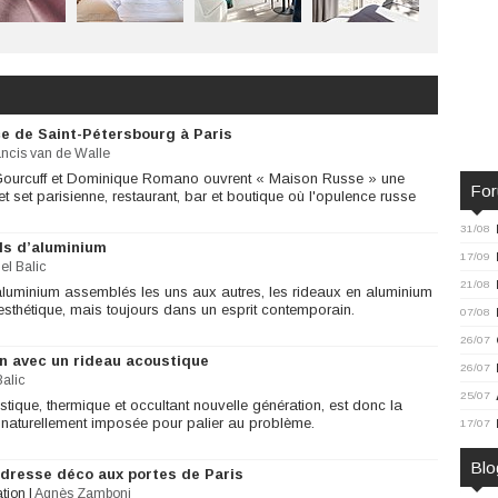
ce de Saint-Pétersbourg à Paris
ancis van de Walle
Gourcuff et Dominique Romano ouvrent « Maison Russe » une
Fo
t set parisienne, restaurant, bar et boutique où l'opulence russe
31/08
ils d’aluminium
17/09
el Balic
21/08
uminium assemblés les uns aux autres, les rideaux en aluminium
t esthétique, mais toujours dans un esprit contemporain.
07/08
26/07
on avec un rideau acoustique
26/07
Balic
25/07
tique, thermique et occultant nouvelle génération, est donc la
est naturellement imposée pour palier au problème.
17/07
Blo
adresse déco aux portes de Paris
ation
|
Agnès Zamboni