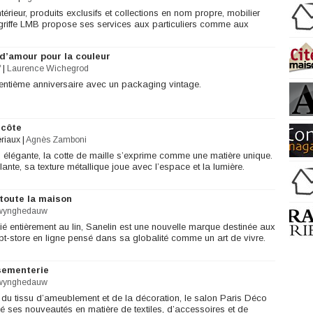
térieur, produits exclusifs et collections en nom propre, mobilier
a griffe LMB propose ses services aux particuliers comme aux
 d’amour pour la couleur
f
|
Laurence Wichegrod
entième anniversaire avec un packaging vintage.
 côte
ériaux
|
Agnès Zamboni
e, élégante, la cotte de maille s’exprime comme une matière unique.
illante, sa texture métallique joue avec l’espace et la lumière.
 toute la maison
wynghedauw
é entièrement au lin, Sanelin est une nouvelle marque destinée aux
t-store en ligne pensé dans sa globalité comme un art de vivre.
sementerie
wynghedauw
du tissu d’ameublement et de la décoration, le salon Paris Déco
lé ses nouveautés en matière de textiles, d’accessoires et de