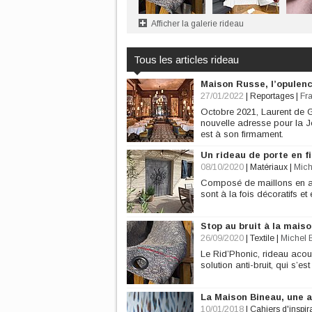
Afficher la galerie rideau
Tous les articles rideau
Maison Russe, l’opulen
27/01/2022
|
Reportages
|
Fr
Octobre 2021, Laurent de 
nouvelle adresse pour la Je
est à son firmament.
Un rideau de porte en f
08/10/2020
|
Matériaux
|
Mich
Composé de maillons en al
sont à la fois décoratifs e
Stop au bruit à la mais
26/09/2020
|
Textile
|
Michel 
Le Rid’Phonic, rideau acous
solution anti-bruit, qui s’
La Maison Bineau, une 
10/01/2018
|
Cahiers d'inspir