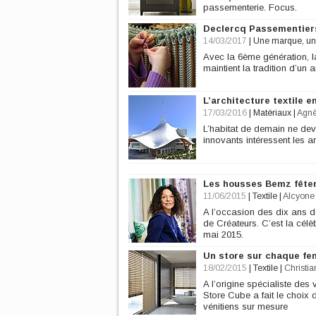
passementerie. Focus.
Declercq Passementiers, 
14/03/2017
|
Une marque, une
Avec la 6ème génération, l
maintient la tradition d’un 
L’architecture textile 
17/03/2016
|
Matériaux
|
Agnè
L’habitat de demain ne devr
innovants intéressent les ar
Les housses Bemz fêtent
11/06/2015
|
Textile
|
Alcyone 
A l’occasion des dix ans 
de Créateurs. C’est la célèb
mai 2015.
Un store sur chaque fe
18/02/2015
|
Textile
|
Christia
A l’origine spécialiste des 
Store Cube a fait le choix
vénitiens sur mesure