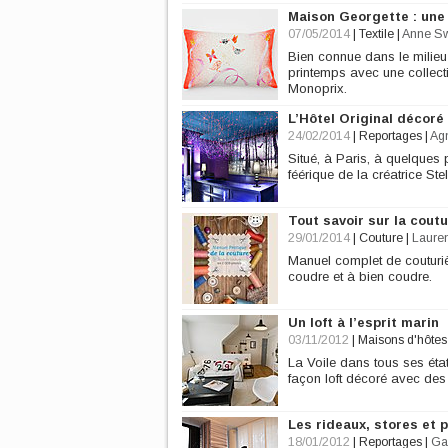
Maison Georgette : une 
07/05/2014
|
Textile
|
Anne S
Bien connue dans le milie
printemps avec une collecti
Monoprix.
L’Hôtel Original décoré
24/02/2014
|
Reportages
|
Ag
Situé, à Paris, à quelques p
féérique de la créatrice St
Tout savoir sur la cout
29/01/2014
|
Couture
|
Laure
Manuel complet de couturi
coudre et à bien coudre.
Un loft à l’esprit marin
03/11/2012
|
Maisons d'hôtes
La Voile dans tous ses état
façon loft décoré avec des
Les rideaux, stores et 
18/01/2012
|
Reportages
|
Ga