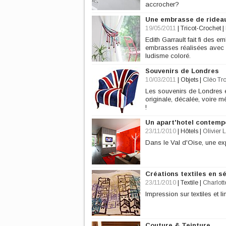
accrocher?
Une embrasse de rideau
19/05/2011
|
Tricot-Crochet
|
Edith Garrault fait fi des 
embrasses réalisées avec le
ludisme coloré.
Souvenirs de Londres
10/03/2011
|
Objets
|
Cléo Tr
Les souvenirs de Londres et
originale, décalée, voire m
!
Un apart'hotel contempo
23/11/2010
|
Hôtels
|
Olivier 
Dans le Val d'Oise, une ex
Créations textiles en s
23/11/2010
|
Textile
|
Charlott
Impression sur textiles et 
Couture & Teinture