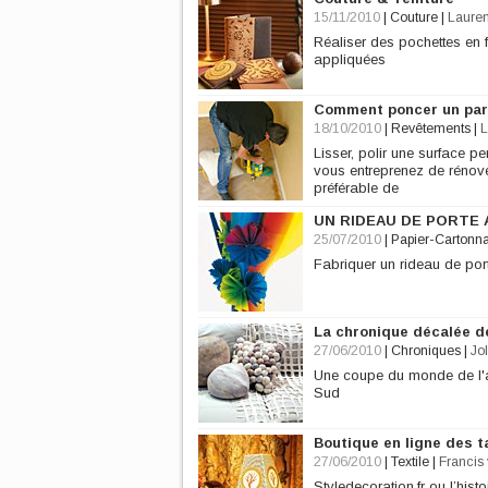
15/11/2010
|
Couture
|
Laure
Réaliser des pochettes en 
appliquées
Comment poncer un par
18/10/2010
|
Revêtements
|
L
Lisser, polir une surface pe
vous entreprenez de rénover
préférable de
UN RIDEAU DE PORTE 
25/07/2010
|
Papier-Cartonn
Fabriquer un rideau de port
La chronique décalée de
27/06/2010
|
Chroniques
|
Jo
Une coupe du monde de l'art
Sud
Boutique en ligne des t
27/06/2010
|
Textile
|
Francis
Styledecoration.fr ou l’hist