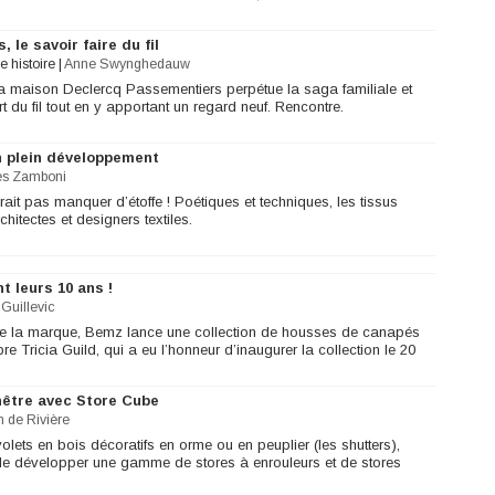
le savoir faire du fil
 histoire
|
Anne Swynghedauw
a maison Declercq Passementiers perpétue la saga familiale et
art du fil tout en y apportant un regard neuf. Rencontre.
en plein développement
s Zamboni
ait pas manquer d’étoffe ! Poétiques et techniques, les tissus
chitectes et designers textiles.
 leurs 10 ans !
Guillevic
de la marque, Bemz lance une collection de housses de canapés
re Tricia Guild, qui a eu l’honneur d’inaugurer la collection le 20
nêtre avec Store Cube
n de Rivière
volets en bois décoratifs en orme ou en peuplier (les shutters),
 de développer une gamme de stores à enrouleurs et de stores