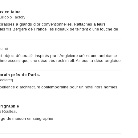
x en laine
Bricolo Factory
embrasses à glands d’or conventionnelles. Rattachés à leurs
s fils Bergère de France, les rideaux se teintent d’une touche de
ocmé
 objets décoratifs inspirés par l‘Angleterre créent une ambiance
ême excentrique, une déco très rock’n’roll. A nous la déco anglaise
rain près de Paris.
Leclercq
périence d'architecture contemporaine pour un hôtel hors normes.
érigraphie
e Roulleau
linge de maison en sérigraphie