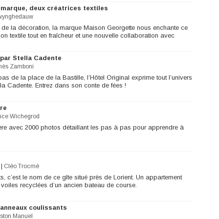
marque, deux créatrices textiles
wynghedauw
u de la décoration, la marque Maison Georgette nous enchante ce
on textile tout en fraîcheur et une nouvelle collaboration avec
 par Stella Cadente
nès Zamboni
as de la place de la Bastille, l’Hôtel Original exprime tout l’univers
ella Cadente. Entrez dans son conte de fées !
ure
nce Wichegrod
ère avec 2000 photos détaillant les pas à pas pour apprendre à
|
Cléo Trocmé
s, c’est le nom de ce gîte situé près de Lorient. Un appartement
 voiles recyclées d’un ancien bateau de course.
panneaux coulissants
ston Manuel