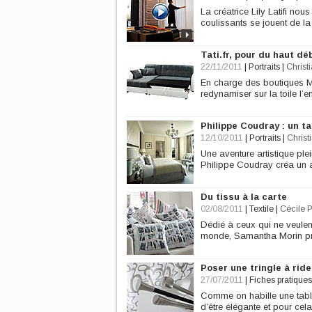
La créatrice Lily Latifi n
coulissants se jouent de la
Tati.fr, pour du haut déb
22/11/2011
|
Portraits
|
Christ
En charge des boutiques Ma
redynamiser sur la toile l’
Philippe Coudray : un t
12/10/2011
|
Portraits
|
Christ
Une aventure artistique pl
Philippe Coudray créa un at
Du tissu à la carte
02/08/2011
|
Textile
|
Cécile 
Dédié à ceux qui ne veulen
monde, Samantha Morin prop
Poser une tringle à rid
27/07/2011
|
Fiches pratiques
Comme on habille une table 
d’être élégante et pour ce