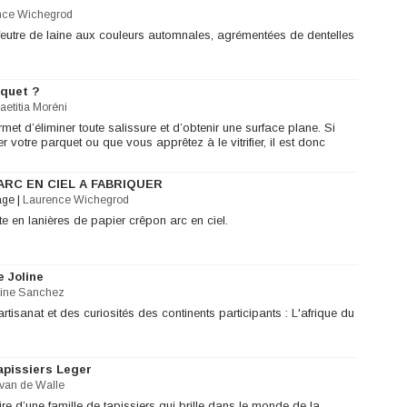
nce Wichegrod
feutre de laine aux couleurs automnales, agrémentées de dentelles
quet ?
aetitia Moréni
rmet d’éliminer toute salissure et d’obtenir une surface plane. Si
 votre parquet ou que vous apprêtez à le vitrifier, il est donc
ARC EN CIEL A FABRIQUER
age
|
Laurence Wichegrod
e en lanières de papier crêpon arc en ciel.
 Joline
line Sanchez
isanat et des curiosités des continents participants : L'afrique du
apissiers Leger
 van de Walle
oire d’une famille de tapissiers qui brille dans le monde de la