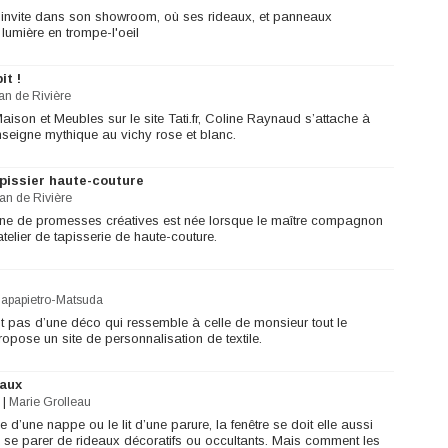
ous invite dans son showroom, où ses rideaux, et panneaux
 lumière en trompe-l'oeil
it !
ian de Rivière
ison et Meubles sur le site Tati.fr, Coline Raynaud s’attache à
enseigne mythique au vichy rose et blanc.
apissier haute-couture
ian de Rivière
eine de promesses créatives est née lorsque le maître compagnon
elier de tapisserie de haute-couture.
Papapietro-Matsuda
t pas d’une déco qui ressemble à celle de monsieur tout le
ose un site de personnalisation de textile.
eaux
|
Marie Grolleau
d’une nappe ou le lit d’une parure, la fenêtre se doit elle aussi
la se parer de rideaux décoratifs ou occultants. Mais comment les