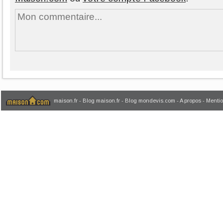
maison.fr
-
Blog maison.fr
-
Blog mondevis.com
-
A propos
-
Mentio