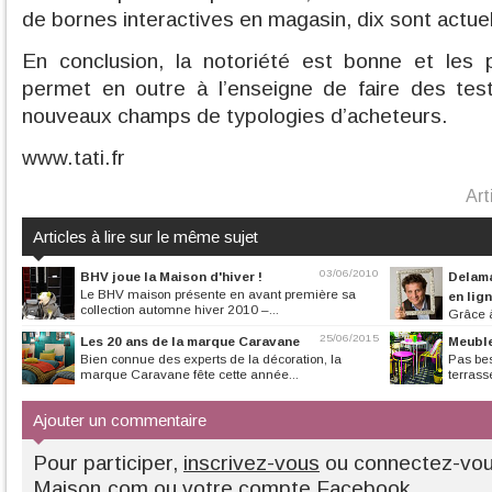
de bornes interactives en magasin, dix sont actue
En conclusion, la notoriété est bonne et les pr
permet en outre à l’enseigne de faire des tes
nouveaux champs de typologies d’acheteurs.
www.tati.fr
Art
Articles à lire sur le même sujet
03/06/2010
BHV joue la Maison d'hiver !
Delama
Le BHV maison présente en avant première sa
en lig
collection automne hiver 2010 –...
Grâce à
décoration en lign
25/06/2015
Les 20 ans de la marque Caravane
Meuble
Bien connue des experts de la décoration, la
Pas bes
marque Caravane fête cette année...
terrasse
Ajouter un commentaire
Pour participer,
inscrivez-vous
ou connectez-vo
Maison.com
ou
votre compte Facebook
.