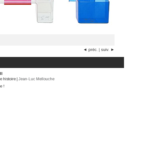
◄ préc.
|
suiv. ►
ll
 histoire
|
Jean-Luc Mellouche
e !