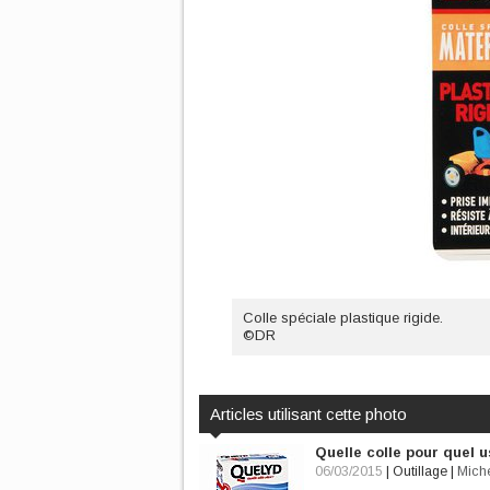
Colle spéciale plastique rigide.
©DR
Articles utilisant cette photo
Quelle colle pour quel 
06/03/2015
|
Outillage
|
Miche