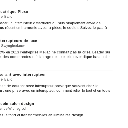
lectrique Plexo
el Balic
lacer un interrupteur défectueux ou plus simplement envie de
s récent en harmonie avec la pièce, le couloir. Suivez le pas à
nterrupteurs de luxe
e Swynghedauw
% en 2013 l’entreprise Meljac ne connaît pas la crise. Leader sur
 et des commandes d’éclairage de luxe, elle revendique haut et fort
ourant avec interrupteur
el Balic
se de courant avec interrupteur provoque souvent chez le
 : une prise avec un interrupteur, comment relier le tout et en toute
 coin salon design
ence Wichegrod
z le fond et transformez-les en luminaires design