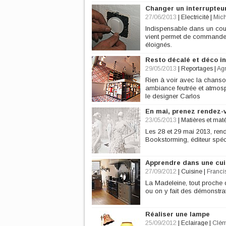
Changer un interrupteur
27/06/2013
|
Electricité
|
Mich
Indispensable dans un coulo
vient permet de commander u
éloignés.
Resto décalé et déco in
29/05/2013
|
Reportages
|
Ag
Rien à voir avec la chans
ambiance feutrée et atmosph
le designer Carlos
En mai, prenez rendez-
23/05/2013
|
Matières et mat
Les 28 et 29 mai 2013, re
Bookstorming, éditeur spéc
Apprendre dans une cui
27/09/2012
|
Cuisine
|
Franci
La Madeleine, tout proche 
ou on y fait des démonstrat
Réaliser une lampe
25/09/2012
|
Eclairage
|
Clém