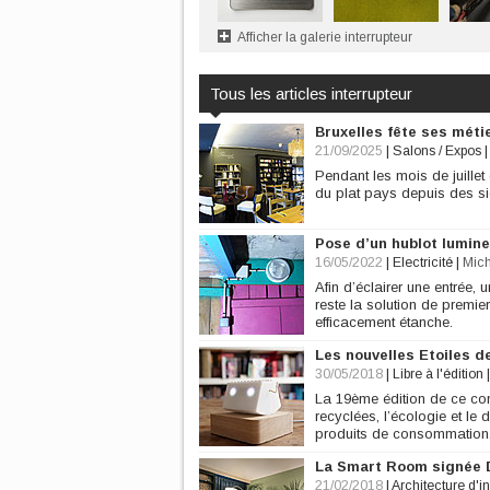
Afficher la galerie interrupteur
Tous les articles interrupteur
Bruxelles fête ses méti
21/09/2025
|
Salons / Expos
Pendant les mois de juillet e
du plat pays depuis des siè
Pose d’un hublot lumine
16/05/2022
|
Electricité
|
Mich
Afin d’éclairer une entrée, 
reste la solution de premi
efficacement étanche.
Les nouvelles Etoiles d
30/05/2018
|
Libre à l'édition
La 19ème édition de ce con
recyclées, l’écologie et le
produits de consommation
La Smart Room signée D
21/02/2018
|
Architecture d'in