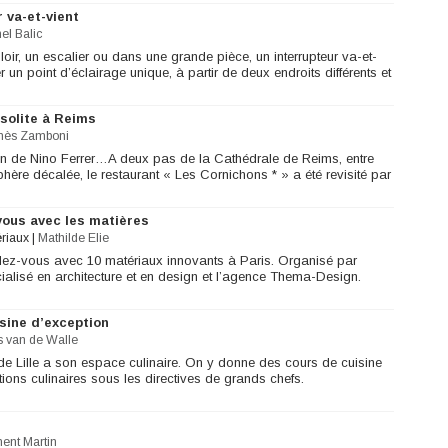
 va-et-vient
el Balic
ir, un escalier ou dans une grande pièce, un interrupteur va-et-
n point d’éclairage unique, à partir de deux endroits différents et
solite à Reims
nès Zamboni
on de Nino Ferrer…A deux pas de la Cathédrale de Reims, entre
ère décalée, le restaurant « Les Cornichons * » a été revisité par
vous avec les matières
ériaux
|
Mathilde Elie
ndez-vous avec 10 matériaux innovants à Paris. Organisé par
ialisé en architecture et en design et l’agence Thema-Design.
sine d’exception
s van de Walle
de Lille a son espace culinaire. On y donne des cours de cuisine
ions culinaires sous les directives de grands chefs.
ent Martin