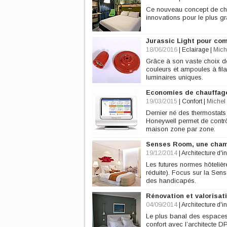
Ce nouveau concept de cha
innovations pour le plus gr
Jurassic Light pour co
18/06/2016
|
Eclairage
|
Mich
Grâce à son vaste choix de
couleurs et ampoules à fil
luminaires uniques.
Economies de chauffag
19/03/2015
|
Confort
|
Michel 
Dernier né des thermostats
Honeywell permet de contrô
maison zone par zone.
Senses Room, une cham
19/12/2014
|
Architecture d'in
Les futures normes hôteli
réduite). Focus sur la Sen
des handicapés.
Rénovation et valorisati
04/09/2014
|
Architecture d'in
Le plus banal des espaces p
confort avec l’architecte