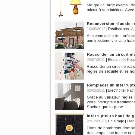
Malgré un large éventail de 
mieux à son intérieur. Avec
Reconversion réussie : u
10/08/2012
|
Réalisations
|
A
Ancienne usine de torréfac
une troisième vie. Une habi
Raccorder un circuit él
25/07/2011
|
Electricité
|
Koud
Raccorder un circuit électri
règles de sécurité et les n
Remplacer un interrupte
02/02/2011
|
Electricité
|
Patr
Grâce au variateur, régle
votre interrupteur traditio
Sachez que la pose
Interrupteurs haut de 
22/12/2010
|
Eclairage
|
Fran
Dans de nombreux domaines
des temps, une touche créat