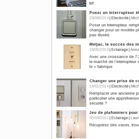
M².
Poser un interrupteur é
29/08/2014
|
Electricité
|
Mich
Poser un Interrupteur, remp
changer pour un modèle plu
pas illustré.
Meljac, le succès des i
28/05/2014
|
Eclairage
|
Ann
Avec une croissance de 7,2
le marché de l’interrupteur
le « fabrique
Changer une prise de c
16/01/2014
|
Electricité
|
Mich
Remplacer une ancienne pri
particulier une appréhension
sécurité ?
Jeu de plafonniers pour
05/09/2013
|
Eclairage
|
Laur
Récupérez des vases, troue