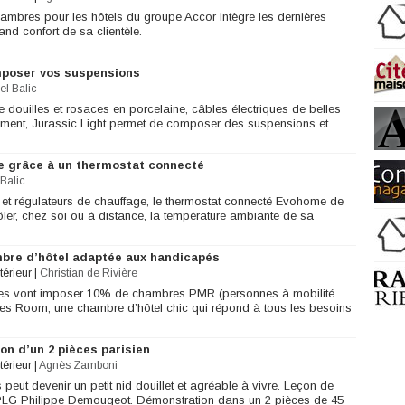
mbres pour les hôtels du groupe Accor intègre les dernières
and confort de sa clientèle.
mposer vos suspensions
el Balic
 douilles et rosaces en porcelaine, câbles électriques de belles
ament, Jurassic Light permet de composer des suspensions et
e grâce à un thermostat connecté
Balic
 et régulateurs de chauffage, le thermostat connecté Evohome de
ler, chez soi ou à distance, la température ambiante de sa
bre d’hôtel adaptée aux handicapés
térieur
|
Christian de Rivière
ères vont imposer 10% de chambres PMR (personnes à mobilité
ses Room, une chambre d’hôtel chic qui répond à tous les besoins
on d’un 2 pièces parisien
térieur
|
Agnès Zamboni
eut devenir un petit nid douillet et agréable à vivre. Leçon de
 DPLG Philippe Demougeot. Démonstration dans un 2 pièces de 45