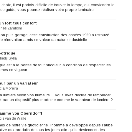
choix, il est parfois difficile de trouver la lampe, qui conviendra le
 ce guide, vous pourrez réaliser votre propre luminaire.
n loft tout confort
gnès Zamboni
tion puis garage, cette construction des années 1920 a retrouvé
le rénovation a mis en valeur sa nature industrielle.
ectrique
iedji Sylla
que est à la portée de tout bricoleur, à condition de respecter les
ormes en vigueur.
ur par un variateur
icia Moreira
z la lumière selon vos humeurs… Vous avez décidé de remplacer
nnel par un dispositif plus moderne comme le variateur de lumière ?
gamme von Oberndorff
cis van de Walle
 de notre vie quotidienne, l’homme a développé depuis l’aube
ive aux produits de tous les jours afin qu’ils deviennent des