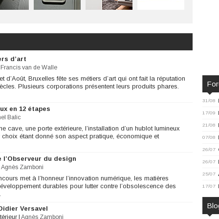
ers d’art
|
Francis van de Walle
t d’Août, Bruxelles fête ses métiers d’art qui ont fait la réputation
Fo
cles. Plusieurs corporations présentent leurs produits phares.
31/08
ux en 12 étapes
17/09
el Balic
21/08
une cave, une porte extérieure, l’installation d’un hublot lumineux
er choix étant donné son aspect pratique, économique et
07/08
26/07
e l’Observeur du design
26/07
|
Agnès Zamboni
25/07
cours met à l’honneur l’innovation numérique, les matières
 développement durables pour lutter contre l’obsolescence des
17/07
.
Blo
idier Versavel
térieur
|
Agnès Zamboni