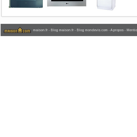
maison.fr
-
Blog maison.fr
-
Blog mondevis.com
-
A propos
-
Mentio