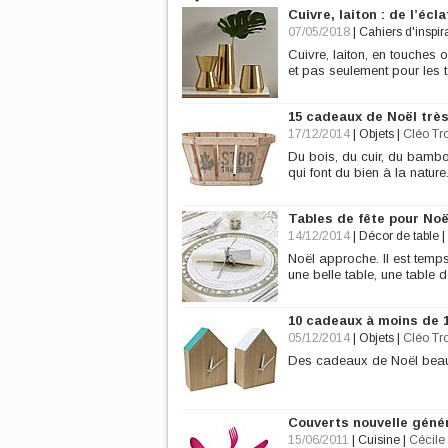
Cuivre, laiton : de l’écl
07/05/2018
|
Cahiers d'inspir
Cuivre, laiton, en touches
et pas seulement pour les t
15 cadeaux de Noël trè
17/12/2014
|
Objets
|
Cléo T
Du bois, du cuir, du bamb
qui font du bien à la nature
Tables de fête pour Noë
14/12/2014
|
Décor de table
|
Noël approche. Il est temp
une belle table, une table 
10 cadeaux à moins de 1
05/12/2014
|
Objets
|
Cléo T
Des cadeaux de Noël beaux e
Couverts nouvelle géné
15/06/2011
|
Cuisine
|
Cécile