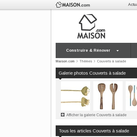
Actua
Construire & Rénover
Maison.com
Thèmes
Couverts à salade
Galerie photos Couverts à salade
Afficher la galerie Couverts à salade
Tous les articles Couverts à salade