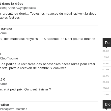
at dans la déco
ation
|
Anne Swynghedauw
 or, argenté ou doré… Toutes les nuances du métal ravivent la déco
ables festives !
s nature
rocmé
ou, des matériaux recyclés… 15 cadeaux de Noël pour la maison
Fo
.
31/08
l
17/09
Cléo Trocmé
21/08
s de partir à la recherche des accessoires nécessaires pour créer
de fête, prête à recevoir de nombreux convives.
07/08
26/07
5 €
26/07
rocmé
25/07
t à petit prix. Qui peut résister ?
17/07
Blo
ration
 Papapietro-Matsuda