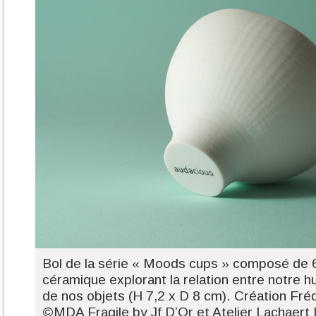
Bol de la série « Moods cups » composé de 
céramique explorant la relation entre notre 
de nos objets (H 7,2 x D 8 cm). Création Fréd
©MDA Fragile by Jf D’Or et Atelier Lachaert