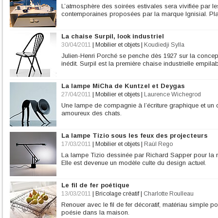
L’atmosphère des soirées estivales sera vivifiée par l
contemporaines proposées par la marque Ignisial. Pla
La chaise Surpil, look industriel
30/04/2011
|
Mobilier et objets
|
Koudiedji Sylla
Julien-Henri Porché se penche dès 1927 sur la concept
inédit. Surpil est la première chaise industrielle empilab
La lampe MiCha de Kuntzel et Deygas
27/04/2011
|
Mobilier et objets
|
Laurence Wichegrod
Une lampe de compagnie à l’écriture graphique et un ob
amoureux des chats.
La lampe Tizio sous les feux des projecteurs
17/03/2011
|
Mobilier et objets
|
Raùl Rego
La lampe Tizio dessinée par Richard Sapper pour la m
Elle est devenue un modèle culte du design actuel.
Le fil de fer poétique
13/03/2011
|
Bricolage créatif
|
Charlotte Roulleau
Renouer avec le fil de fer décoratif, matériau simple p
poésie dans la maison.