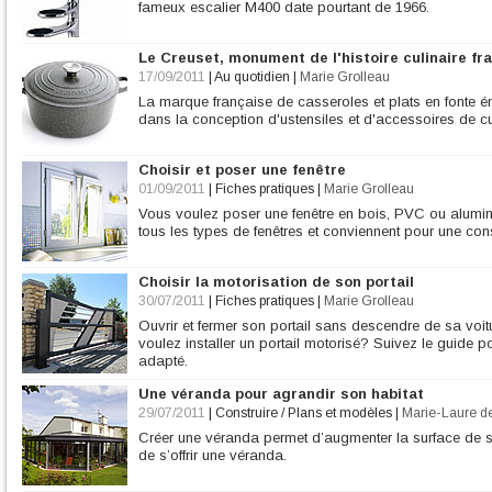
fameux escalier M400 date pourtant de 1966.
Le Creuset, monument de l'histoire culinaire fr
17/09/2011
|
Au quotidien
|
Marie Grolleau
La marque française de casseroles et plats en fonte é
dans la conception d'ustensiles et d'accessoires de cu
Choisir et poser une fenêtre
01/09/2011
|
Fiches pratiques
|
Marie Grolleau
Vous voulez poser une fenêtre en bois, PVC ou alum
tous les types de fenêtres et conviennent pour une con
Choisir la motorisation de son portail
30/07/2011
|
Fiches pratiques
|
Marie Grolleau
Ouvrir et fermer son portail sans descendre de sa voitur
voulez installer un portail motorisé? Suivez le guide p
adapté.
Une véranda pour agrandir son habitat
29/07/2011
|
Construire / Plans et modèles
|
Marie-Laure d
Créer une véranda permet d’augmenter la surface de s
de s’offrir une véranda.