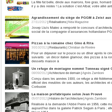
La fête fut belle, dinde aux marrons, foie gras, homard
il y a des restes ! La solution c’est Albal, votre allié an
Agrandissement du siège de PGGM à Zeist aux
27/11/2012
|
Réalisations
|
Nda Magazine
Josep Lluís Mateo a remporté le concours d’architecture
social de la compagnie d’assurances hollandaise PGG
Pizzas à la romaine chez Gino & Rita
30/10/2012
|
Restaurants
|
Christian de Rivière
Pour un déjeuner sur le pouce ou un dîner après le cin
suivants : un décor italien glamour, des pizzas à la ro
desserts maison à
Un refuge de montagne nommé Tonneau signé C
08/09/2012
|
Achitecture de demain
|
Agnès Zamboni
Conçu dans les années 1930, ce refuge a été fidèlement
officiel des meubles de ses auteurs, les architectes et 
Corbusier.
La maison préfabriquée selon Jean Prouvé
05/07/2012
|
Histoire de l'architecture
|
Agnès Zamboni
Réalisée à la demande l’Abbé Pierre en 1956, cette ma
aujourd’hui dans la galerie Patrick Seguin à Paris ; ell