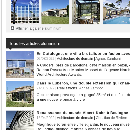
Afficher la galerie aluminium
Tous les articles aluminium
En Catalogne, une villa brutaliste en fusion avec
02/08/2022
|
Achitecture de demain
|
Agnès Zamboni
A Calders, près de Barcelone, cette maison en béton, 
Ramon Pascuets et Monica Mosset de l’agence Narch, 
World Architecture Awards.
Dans le Lubéron, une double extension qui chan
24/05/2022
|
Réalisations
|
Agnès Zamboni
Cette maison provençale a gagné 25 m² et des flots de
à une nouvelle pièce à vivre.
Renaissance du musée Albert Kahn à Boulogne
15/04/2022
|
Achitecture de demain
|
Christian de Rivière
Magnifique écran entre ville et jardin, le nouveau mus
Boulogne-Billancourt après 6 années de travaux.