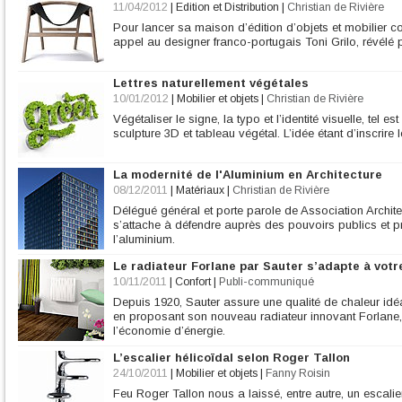
11/04/2012
|
Edition et Distribution
|
Christian de Rivière
Pour lancer sa maison d’édition d’objets et mobilier 
appel au designer franco-portugais Toni Grilo, révélé p
Lettres naturellement végétales
10/01/2012
|
Mobilier et objets
|
Christian de Rivière
Végétaliser le signe, la typo et l’identité visuelle, tel es
sculpture 3D et tableau végétal. L’idée étant d’inscrire 
La modernité de l'Aluminium en Architecture
08/12/2011
|
Matériaux
|
Christian de Rivière
Délégué général et porte parole de Association Archi
s’attache à défendre auprès des pouvoirs publics et 
l’aluminium.
Le radiateur Forlane par Sauter s’adapte à vot
10/11/2011
|
Confort
|
Publi-communiqué
Depuis 1920, Sauter assure une qualité de chaleur idéa
en proposant son nouveau radiateur innovant Forlane, 
l’économie d’énergie.
L’escalier hélicoïdal selon Roger Tallon
24/10/2011
|
Mobilier et objets
|
Fanny Roisin
Feu Roger Tallon nous a laissé, entre autre, un escalier h