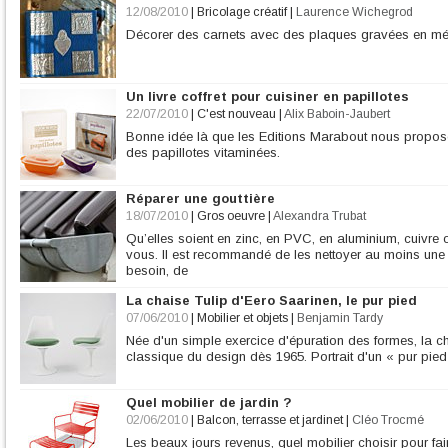
12/08/2010
|
Bricolage créatif
|
Laurence Wichegrod
Décorer des carnets avec des plaques gravées en mé
Un livre coffret pour cuisiner en papillotes
22/07/2010
|
C'est nouveau
|
Alix Baboin-Jaubert
Bonne idée là que les Editions Marabout nous proposent 
des papillotes vitaminées.
Réparer une gouttière
18/07/2010
|
Gros oeuvre
|
Alexandra Trubat
Qu’elles soient en zinc, en PVC, en aluminium, cuivre o
vous. Il est recommandé de les nettoyer au moins une foi
besoin, de
La chaise Tulip d'Eero Saarinen, le pur pied
07/06/2010
|
Mobilier et objets
|
Benjamin Tardy
Née d'un simple exercice d'épuration des formes, la ch
classique du design dès 1965. Portrait d'un « pur pied
Quel mobilier de jardin ?
02/06/2010
|
Balcon, terrasse et jardinet
|
Cléo Trocmé
Les beaux jours revenus, quel mobilier choisir pour fai