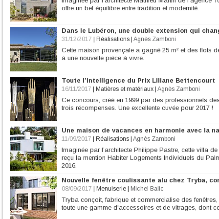
Imaginée par l’architecte Mathieu Martin de l’agence 
offre un bel équilibre entre tradition et modernité.
Dans le Lubéron, une double extension qui chan
31/12/2017
|
Réalisations
|
Agnès Zamboni
Cette maison provençale a gagné 25 m² et des flots de
à une nouvelle pièce à vivre.
Toute l’intelligence du Prix Liliane Bettencourt
16/11/2017
|
Matières et matériaux
|
Agnès Zamboni
Ce concours, créé en 1999 par des professionnels des 
trois récompenses. Une excellente cuvée pour 2017 !
Une maison de vacances en harmonie avec la n
11/09/2017
|
Réalisations
|
Agnès Zamboni
Imaginée par l’architecte Philippe Pastre, cette villa 
reçu la mention Habiter Logements Individuels du Pal
2016.
Nouvelle fenêtre coulissante alu chez Tryba, c
08/09/2017
|
Menuiserie
|
Michel Balic
Tryba conçoit, fabrique et commercialise des fenêtres, 
toute une gamme d'accessoires et de vitrages, dont c