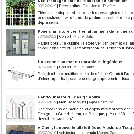
Des treillages chic et robustes en aluminium
03/12/2019
|
Déco jardins
|
Christian de Rivière
Eléments indispensables pour les paysagistes, les trei
perspectives, des décors de jardins et parfois de se 
déplaisante.
Pose d’un store vénitien aluminium dans une cu
23/08/2019
|
Confort
|
Michel Balic
Parfait pour une cuisine, le store vénitien permet de l
et voir sans être vu. Démonstration en 8 étapes illustré
Un séchoir suspendu durable et ingénieux
07/07/2019
|
Confort
|
Michel Balic
Petit, flexible et multifonctions, le séchoir Quartett Duo
d’étendage idéal pour le séchage rapide entre deux.
Nendo, maître du design épuré
05/07/2019
|
Mobilier et objets
|
Agnès Zamboni
Ses créations de meubles et objets minimalistes ont inv
Design, au Grand-Hornu, en Belgique, près de Mons.
“invisibles contours”.
A Caen, la nouvelle bibliothèque Alexis de Tocqu
03/07/2019
|
Achitecture de demain
|
Agnès Zamboni