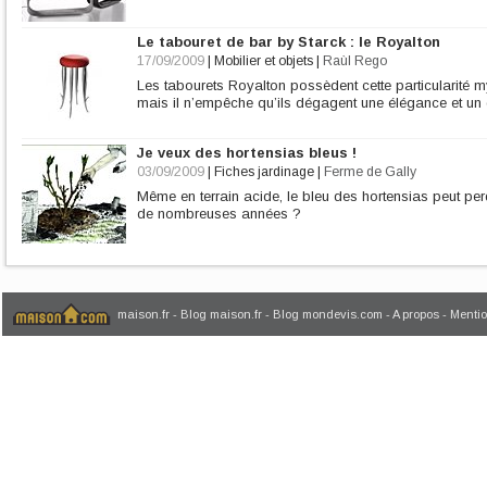
Le tabouret de bar by Starck : le Royalton
17/09/2009
|
Mobilier et objets
|
Raùl Rego
Les tabourets Royalton possèdent cette particularité
mais il n’empêche qu’ils dégagent une élégance et un 
Je veux des hortensias bleus !
03/09/2009
|
Fiches jardinage
|
Ferme de Gally
Même en terrain acide, le bleu des hortensias peut per
de nombreuses années ?
maison.fr
-
Blog maison.fr
-
Blog mondevis.com
-
A propos
-
Mentio