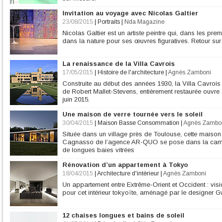
Invitation au voyage avec Nicolas Galtier
23/08/2015
|
Portraits
|
Nda Magazine
Nicolas Galtier est un artiste peintre qui, dans les pre
dans la nature pour ses œuvres figuratives. Retour sur 
La renaissance de la Villa Cavrois
17/05/2015
|
Histoire de l'architecture
|
Agnès Zamboni
Construite au début des années 1930, la Villa Cavrois
de Robert Mallet-Stevens, entièrement restaurée ouvre s
juin 2015.
Une maison de verre tournée vers le soleil
30/04/2015
|
Maison Basse Consommation
|
Agnès Zambo
Située dans un village près de Toulouse, cette maison 
Cagnasso de l’agence AR-QUO se pose dans la camp
de longues baies vitrées
Rénovation d’un appartement à Tokyo
18/04/2015
|
Architecture d'intérieur
|
Agnès Zamboni
Un appartement entre Extrême-Orient et Occident : vis
pour cet intérieur tokyoïte, aménagé par le designer 
12 chaises longues et bains de soleil