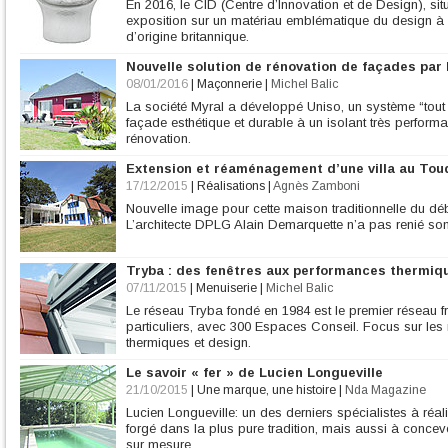
En 2016, le CID (Centre d’Innovation et de Design), si
exposition sur un matériau emblématique du design à t
d’origine britannique.
Nouvelle solution de rénovation de façades par l
08/01/2016
|
Maçonnerie
|
Michel Balic
La société Myral a développé Uniso, un système “tout
façade esthétique et durable à un isolant très performant
rénovation.
Extension et réaménagement d’une villa au Tou
17/12/2015
|
Réalisations
|
Agnès Zamboni
Nouvelle image pour cette maison traditionnelle du déb
L’architecte DPLG Alain Demarquette n’a pas renié son
Tryba : des fenêtres aux performances thermiq
07/11/2015
|
Menuiserie
|
Michel Balic
Le réseau Tryba fondé en 1984 est le premier réseau 
particuliers, avec 300 Espaces Conseil. Focus sur les
thermiques et design.
Le savoir « fer » de Lucien Longueville
21/10/2015
|
Une marque, une histoire
|
Nda Magazine
Lucien Longueville: un des derniers spécialistes à réal
forgé dans la plus pure tradition, mais aussi à conce
sur mesure.