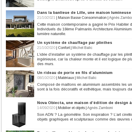
Dans la banlieue de Lille, une maison lumineuse
21/10/2021
|
Maison Basse Consommation
|
Agnès Zambo
Cette maison contemporaine a gagné le Prix Habiter 
Individuels du 18ème Palmarès Architecture Aluminium 
lumière naturelle.
Un système de chauffage par plinthes
21/10/2020
|
Confort
|
Michel Balic
L’idée d’installer un système de chauffage par les pli
ingénieuse, car la chaleur monte et il est logique de p
des murs.
Un rideau de porte en fils d’aluminium
08/10/2020
|
Matériaux
|
Michel Balic
Composé de maillons en aluminium assemblés les uns 
sont à la fois décoratifs et esthétique, mais toujours 
Nova Obiecta, une maison d’édition de design à
14/09/2020
|
Mobilier et objets
|
Agnès Zamboni
Son ADN ? La géométrie. Son inspiration ? L’art cinét
objets graphiques et sculpturaux comme des œuvres d