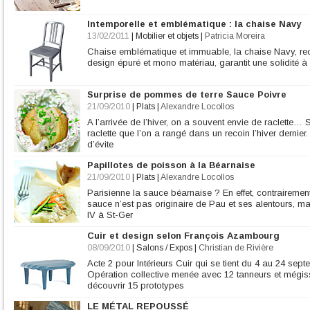
Intemporelle et emblématique : la chaise Navy
13/02/2011
|
Mobilier et objets
|
Patricia Moreira
Chaise emblématique et immuable, la chaise Navy, rec
design épuré et mono matériau, garantit une solidité à
Surprise de pommes de terre Sauce Poivre
21/09/2010
|
Plats
|
Alexandre Locollos
A l’arrivée de l’hiver, on a souvent envie de raclette…
raclette que l’on a rangé dans un recoin l’hiver dernier
d’évite
Papillotes de poisson à la Béarnaise
21/09/2010
|
Plats
|
Alexandre Locollos
Parisienne la sauce béarnaise ? En effet, contrairemen
sauce n’est pas originaire de Pau et ses alentours, mai
IV à St-Ger
Cuir et design selon François Azambourg
08/09/2010
|
Salons / Expos
|
Christian de Rivière
Acte 2 pour Intérieurs Cuir qui se tient du 4 au 24 se
Opération collective menée avec 12 tanneurs et mégissi
découvrir 15 prototypes
LE MÉTAL REPOUSSÉ