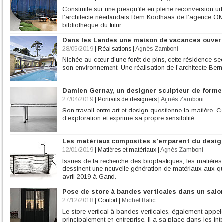
Construite sur une presqu’île en pleine reconversion u
l’architecte néerlandais Rem Koolhaas de l’agence O
bibliothèque du futur.
Dans les Landes une maison de vacances ouvert
28/05/2019
|
Réalisations
|
Agnès Zamboni
Nichée au cœur d’une forêt de pins, cette résidence se
son environnement. Une réalisation de l’architecte B
Damien Gernay, un designer sculpteur de forme
27/04/2019
|
Portraits de designers
|
Agnès Zamboni
Son travail entre art et design questionne la matière. 
d’exploration et exprime sa propre sensibilité.
Les matériaux composites s’emparent du desig
12/01/2019
|
Matières et matériaux
|
Agnès Zamboni
Issues de la recherche des bioplastiques, les matière
dessinent une nouvelle génération de matériaux aux qu
avril 2019 à Gand.
Pose de store à bandes verticales dans un salo
27/12/2018
|
Confort
|
Michel Balic
Le store vertical à bandes verticales, également appelé
principalement en entreprise. Il a sa place dans les in