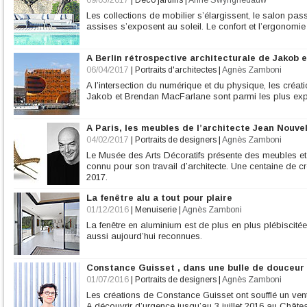
09/05/2017
|
Déco jardins
|
Anne Swynghedauw
Les collections de mobilier s’élargissent, le salon pass
assises s’exposent au soleil. Le confort et l’ergonomie
A Berlin rétrospective architecturale de Jakob 
06/04/2017
|
Portraits d'architectes
|
Agnès Zamboni
A l’intersection du numérique et du physique, les créa
Jakob et Brendan MacFarlane sont parmi les plus exp
A Paris, les meubles de l’architecte Jean Nouve
04/02/2017
|
Portraits de designers
|
Agnès Zamboni
Le Musée des Arts Décoratifs présente des meubles et
connu pour son travail d’architecte. Une centaine de cr
2017.
La fenêtre alu a tout pour plaire
01/12/2016
|
Menuiserie
|
Agnès Zamboni
La fenêtre en aluminium est de plus en plus plébiscitée 
aussi aujourd’hui reconnues.
Constance Guisset , dans une bulle de douceur
01/07/2016
|
Portraits de designers
|
Agnès Zamboni
Les créations de Constance Guisset ont soufflé un ven
A découvrir d’urgence jusqu’au 3 juillet 2016 au Chât