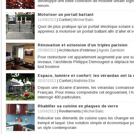
développe une belle collection de mobilier urbain sig
renom.
Motoriser un portail battant
11/09/2013
|
Confort
|
Michel Balic
Quoi de plus pratique qu’un portail électrique solaire sa
apprenez à motoriser un portail battant afin d’aller et v
Rénovation et extension d’un triplex parisien
25/08/2013
|
Architecture d'intérieur
|
Agnès Zamboni
Pour restructurer cet appartement augmenté par une su
niveaux, l’architecte Philippe Demougeot a déplacé les 
tout bouleve
Espace, lumière et confort: les vérandas ont la 
02/07/2013
|
Confort
|
Mathilde Elie
Depuis une dizaine d’années, les vérandas connaisse
Français. Pour mieux comprendre cet engouement, l’As
interrogé 400 particuliers.
Rhabiller sa cuisine en plaques de verre
13/04/2013
|
Revêtements
|
Michel Balic
Relooker ses éléments de cuisine sans les changer en 
trempé et laqué. Une solution simple et économique pou
un style contemporain