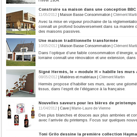
l'hiver 1954.
Construire sa maison dans une conception BBC
11/05/2012
|
Maison Basse Consommation
|
Clément Marti
Avec la mise en vigueur prochaine de la réglementation
connaît un profond bouleversement dans sa manière d
des maisons passives.
Une maison traditionnelle transformée
10/05/2012
|
Maison Basse Consommation
|
Clément Mart
Dans l’optique d’une faible consommation d’énergie, u
lorraine connaît une rénovation et une extension, dans
Signé Hermès, le « module H » habille les murs 
08/05/2012
|
Matières et matériaux
|
Clément Martin
Hermès propose d’habiller ses murs, avec une géométri
tissus, dans l’esprit de l’élégance à la française.
Nouvelles saveurs pour les bières de printemps
11/04/2012
|
Cave
|
Marie-Laure de Vienne
Des plus blanches et douces aux plus ambrées et cor
avec l’arrivée du printemps. Focus sur quelques nouvea
Toni Grilo dessine la première collection Haym