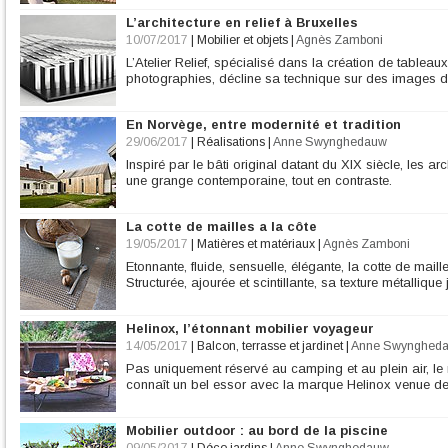
L’architecture en relief à Bruxelles
10/07/2017
|
Mobilier et objets
|
Agnès Zamboni
L’Atelier Relief, spécialisé dans la création de tableaux 
photographies, décline sa technique sur des images d’
En Norvège, entre modernité et tradition
29/06/2017
|
Réalisations
|
Anne Swynghedauw
Inspiré par le bâti original datant du XIX siècle, les ar
une grange contemporaine, tout en contraste.
La cotte de mailles a la côte
19/05/2017
|
Matières et matériaux
|
Agnès Zamboni
Etonnante, fluide, sensuelle, élégante, la cotte de mai
Structurée, ajourée et scintillante, sa texture métallique
Helinox, l’étonnant mobilier voyageur
14/05/2017
|
Balcon, terrasse et jardinet
|
Anne Swynghed
Pas uniquement réservé au camping et au plein air, le 
connaît un bel essor avec la marque Helinox venue de
Mobilier outdoor : au bord de la piscine