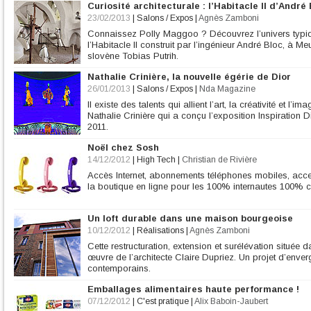
Curiosité architecturale : l’Habitacle II d’André
23/02/2013
|
Salons / Expos
|
Agnès Zamboni
Connaissez Polly Maggoo ? Découvrez l’univers typiq
l’Habitacle II construit par l’ingénieur André Bloc, à Me
slovène Tobias Putrih.
Nathalie Crinière, la nouvelle égérie de Dior
26/01/2013
|
Salons / Expos
|
Nda Magazine
Il existe des talents qui allient l’art, la créativité et 
Nathalie Crinière qui a conçu l’exposition Inspirati
2011.
Noël chez Sosh
14/12/2012
|
High Tech
|
Christian de Rivière
Accès Internet, abonnements téléphones mobiles, acce
la boutique en ligne pour les 100% internautes 100% 
Un loft durable dans une maison bourgeoise
10/12/2012
|
Réalisations
|
Agnès Zamboni
Cette restructuration, extension et surélévation située 
œuvre de l’architecte Claire Dupriez. Un projet d’enver
contemporains.
Emballages alimentaires haute performance !
07/12/2012
|
C'est pratique
|
Alix Baboin-Jaubert