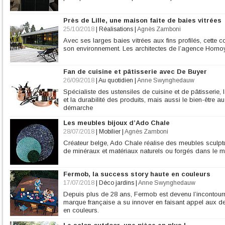
Près de Lille, une maison faite de baies vitrées
25/10/2018
|
Réalisations
|
Agnès Zamboni
Avec ses larges baies vitrées aux fins profilés, cette c
son environnement. Les architectes de l’agence Hornoy 
Fan de cuisine et pâtisserie avec De Buyer
26/09/2018
|
Au quotidien
|
Anne Swynghedauw
Spécialiste des ustensiles de cuisine et de pâtisserie
et la durabilité des produits, mais aussi le bien-être au 
démarche
Les meubles bijoux d’Ado Chale
28/07/2018
|
Mobilier
|
Agnès Zamboni
Créateur belge, Ado Chale réalise des meubles sculp
de minéraux et matériaux naturels ou forgés dans le m
Fermob, la success story haute en couleurs
17/07/2018
|
Déco jardins
|
Anne Swynghedauw
Depuis plus de 28 ans, Fermob est devenu l’incontourn
marque française a su innover en faisant appel aux de
en couleurs.