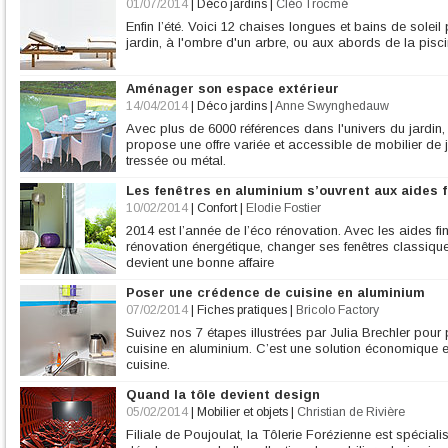
01/07/2014
|
Déco jardins
|
Cléo Trocmé
Enfin l’été. Voici 12 chaises longues et bains de soleil p
jardin, à l'ombre d'un arbre, ou aux abords de la pisci
Aménager son espace extérieur
14/04/2014
|
Déco jardins
|
Anne Swynghedauw
Avec plus de 6000 références dans l'univers du jardin,
propose une offre variée et accessible de mobilier de j
tressée ou métal.
Les fenêtres en aluminium s’ouvrent aux aides 
10/02/2014
|
Confort
|
Elodie Fostier
2014 est l’année de l’éco rénovation. Avec les aides f
rénovation énergétique, changer ses fenêtres classiqu
devient une bonne affaire
Poser une crédence de cuisine en aluminium
07/02/2014
|
Fiches pratiques
|
Bricolo Factory
Suivez nos 7 étapes illustrées par Julia Brechler pour
cuisine en aluminium. C’est une solution économique e
cuisine.
Quand la tôle devient design
05/02/2014
|
Mobilier et objets
|
Christian de Rivière
Filiale de Poujoulat, la Tôlerie Forézienne est spécialis