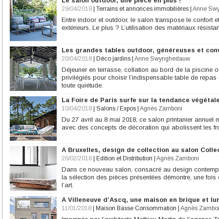
Le salon outdoor, une pièce en plus !
29/04/2018
|
Terrains et annonces immobilières
|
Anne Sw
Entre indoor et outdoor, le salon transpose le confort 
extérieurs. Le plus ? L’utilisation des matériaux résista
Les grandes tables outdoor, généreuses et conv
20/04/2018
|
Déco jardins
|
Anne Swynghedauw
Déjeuner en terrasse, collation au bord de la piscin
privilégiés pour choisir l’indispensable table de repas 
toute quiétude.
La Foire de Paris surfe sur la tendance végétal
10/04/2018
|
Salons / Expos
|
Agnès Zamboni
Du 27 avril au 8 mai 2018, ce salon printanier annuel me
avec des concepts de décoration qui abolissent les frontiè
A Bruxelles, design de collection au salon Colle
26/02/2018
|
Edition et Distribution
|
Agnès Zamboni
Dans ce nouveau salon, consacré au design contempor
la sélection des pièces présentées démontre, une fois 
l’art.
A Villeneuve d’Ascq, une maison en brique et l
11/01/2018
|
Maison Basse Consommation
|
Agnès Zambo