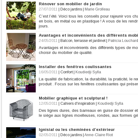
Rénover son mobilier de jardin
27/07/2011
|
Déco jardins
|
Marie Grolleau
C’est l’été. Voici tous les conseils pour rajeunir vos ch
en bois, en métal ou en plastique ! A vous de les rend
jours.
Avantages et inconvénients des différents mobi
24/05/2011
|
Balcon, terrasse et jardinet
|
Patricia Louchar
Avantages et inconvénients des différents types de mo
choisir du mobilier de qualité.
Installer des fenêtres coulissantes
16/05/2011
|
Confort
|
Koudiedji Sylla
La qualité de fabrication, la durabilité, la praticité, le
produit . Focus sur les fenêtres coulissantes qui prés
Mobilier graphique et sculptural !
12/05/2011
|
Cahiers d'inspiration
|
Koudiedji Sylla
Des lignes dures, des barreaux en guise de dossier et d
le siège aux lignes moelleuses, rondes, aux formes gé
Ignisial ou les cheminées d’extérieur
02/05/2011
|
Déco jardins
|
Anne-Claire Riot