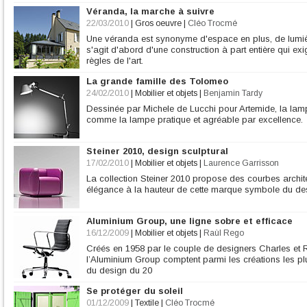
Véranda, la marche à suivre
22/03/2010
|
Gros oeuvre
|
Cléo Trocmé
Une véranda est synonyme d'espace en plus, de lumière
s'agit d'abord d'une construction à part entière qui 
règles de l'art.
La grande famille des Tolomeo
24/02/2010
|
Mobilier et objets
|
Benjamin Tardy
Dessinée par Michele de Lucchi pour Artemide, la lam
comme la lampe pratique et agréable par excellence.
Steiner 2010, design sculptural
17/02/2010
|
Mobilier et objets
|
Laurence Garrisson
La collection Steiner 2010 propose des courbes archit
élégance à la hauteur de cette marque symbole du des
Aluminium Group, une ligne sobre et efficace
16/12/2009
|
Mobilier et objets
|
Raùl Rego
Créés en 1958 par le couple de designers Charles et R
l’Aluminium Group comptent parmi les créations les plus
du design du 20
Se protéger du soleil
01/12/2009
|
Textile
|
Cléo Trocmé