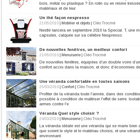
bois, métal ou plastique ? En rotin ou en résine tressé
matériaux et de leur
Un thé façon nespresso
21/05/2010
|
Mobilier et objets
|
Cléo Trocmé
Nestlé lancera en septembre 2010 la Special. T, une m
capsules, calquée sur sa célèbre Nespresso.
De nouvelles fenêtres, un meilleur confort
21/05/2010
|
Menuiserie
|
Cléo Trocmé
De nouvelles fenêtres, équipées d’un double voire d’un t
confort accru dans la maison, et donc d’économies de
Une véranda confortable en toutes saisons
25/03/2010
|
Confort
|
Cléo Trocmé
Profiter de la véranda toute l'année, dans des conditio
possible à condition de maîtriser l'effet de serre. Isolat
armes contre l'e
Véranda Quel style choisir ?
24/03/2010
|
Menuiserie
|
Cléo Trocmé
La véranda idéale est une véranda qui se marie bien a
que soient le style et le matériau choisis, et une vér
environnant.