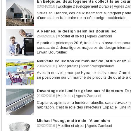
En Belgique, deux logements collectifs au cœu
03/04/2016
|
Ecologie Développement Durable
|
Agnès Za
Situés en Flandre, ces deux bâtiments s’intègrent par
d’une station balnéaire de la côte belge occidentale.
A Rennes, le design selon les Bouroullec
29/02/2016
|
Mobilier et objets
|
Agnès Zamboni
A partir du printemps 2016, trois lieux s’associent pou
consacrée à deux figures majeures du design internatio
Erwan Bouroullec
Nouvelle collection de mobilier de jardin chez C
23/02/2016
|
Déco jardins
|
Anne Swynghedauw
Avec la nouvelle marque Hyba, exclusive pour Carrefour
se positionne sur un marché de produits de qualité à 
Davantage de lumière grâce aux réflecteurs Esp
21/02/2016
|
Matériaux
|
Agnès Zamboni
Capter et optimiser la lumière naturelle, sans travaux n
habitation, c’est le rôle des réflecteurs Espaciel. Une 
Michael Young, maître de l’Aluminium
02/02/2016
|
Mobilier et objets
|
Agnès Zamboni