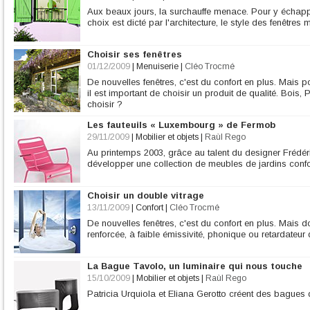
Aux beaux jours, la surchauffe menace. Pour y échappe
choix est dicté par l'architecture, le style des fenêtres m
Choisir ses fenêtres
01/12/2009
|
Menuiserie
|
Cléo Trocmé
De nouvelles fenêtres, c'est du confort en plus. Mais po
il est important de choisir un produit de qualité. Bois
choisir ?
Les fauteuils « Luxembourg » de Fermob
29/11/2009
|
Mobilier et objets
|
Raùl Rego
Au printemps 2003, grâce au talent du designer Frédér
développer une collection de meubles de jardins confo
Choisir un double vitrage
13/11/2009
|
Confort
|
Cléo Trocmé
De nouvelles fenêtres, c'est du confort en plus. Mais d
renforcée, à faible émissivité, phonique ou retardateur 
La Bague Tavolo, un luminaire qui nous touche
15/10/2009
|
Mobilier et objets
|
Raùl Rego
Patricia Urquiola et Eliana Gerotto créent des bagues q