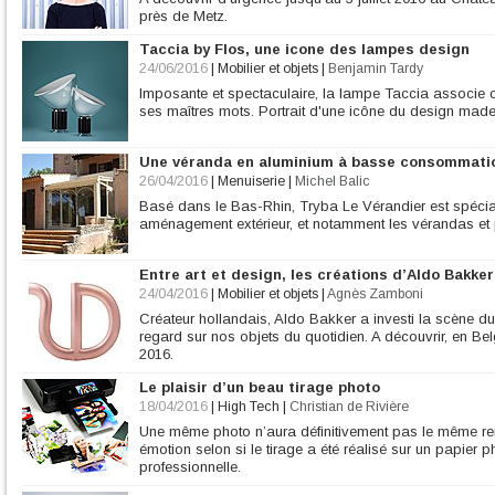
près de Metz.
Taccia by Flos, une icone des lampes design
24/06/2016
|
Mobilier et objets
|
Benjamin Tardy
Imposante et spectaculaire, la lampe Taccia associe c
ses maîtres mots. Portrait d'une icône du design made 
Une véranda en aluminium à basse consommati
26/04/2016
|
Menuiserie
|
Michel Balic
Basé dans le Bas-Rhin, Tryba Le Vérandier est spécia
aménagement extérieur, et notamment les vérandas et
Entre art et design, les créations d’Aldo Bakker
24/04/2016
|
Mobilier et objets
|
Agnès Zamboni
Créateur hollandais, Aldo Bakker a investi la scène du d
regard sur nos objets du quotidien. A découvrir, en Be
2016.
Le plaisir d’un beau tirage photo
18/04/2016
|
High Tech
|
Christian de Rivière
Une même photo n’aura définitivement pas le même r
émotion selon si le tirage a été réalisé sur un papier 
professionnelle.