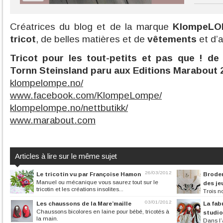
Créatrices du blog et de la marque
KlompeLO
tricot
, de belles matières et de
vêtements
et d’a
Tricot pour les tout-petits et pas que ! d
Tornn Steinsland paru aux Editions Marabout 
klompelompe.no/
www.facebook.com/KlompeLompe/
klompelompe.no/nettbutikk/
www.marabout.com
Articles à lire sur le même sujet
26/03/2012
Le tricotin vu par Françoise Hamon
Broder
Manuel ou mécanique vous saurez tout sur le
des jeu
tricotin et les créations insolites...
Trois n
couture et broderi
03/01/2012
Les chaussons de la Mare’maille
La fab
Chaussons bicolores en laine pour bébé, tricotés à
studio
la main.
Dans l’