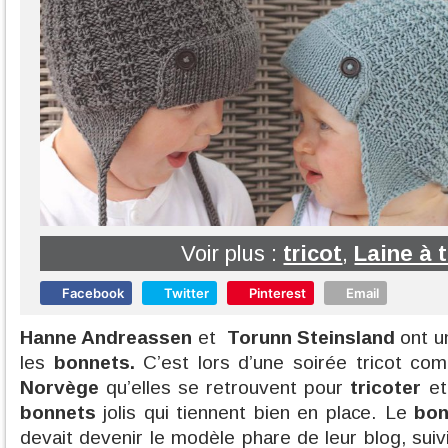
Voir plus :
tricot
,
Laine à t
Facebook
Twitter
Pinterest
Email
Hanne Andreassen
et
Torunn Steinsland
ont u
les
bonnets.
C’est lors d’une soirée tricot co
Norvège
qu’elles se retrouvent pour
tricoter
et
bonnets
jolis qui tiennent bien en place. Le
bon
devait devenir le modèle phare de leur blog, sui