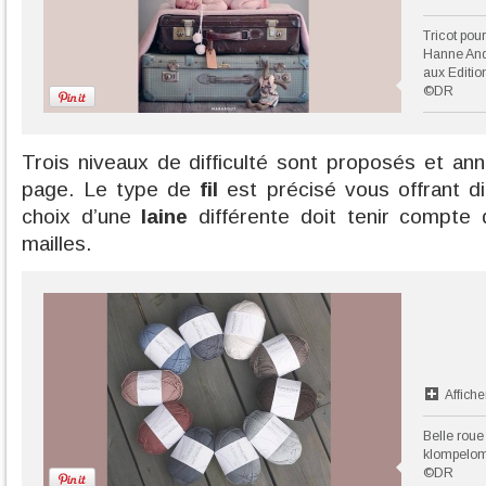
Tricot pour
Hanne And
aux Editio
©DR
Trois niveaux de difficulté sont proposés et a
page. Le type de
fil
est précisé vous offrant dif
choix d’une
laine
différente doit tenir compte
mailles.
Affiche
Belle roue
klompelom
©DR