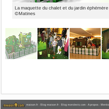
La maquette du chalet et du jardin éphémère
©Matines
maison.fr
-
Blog maison.fr
-
Blog mondevis.com
-
A propos
-
Mentio