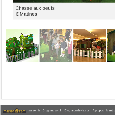
Chasse aux oeufs
©Matines
maison.fr
-
Blog maison.fr
-
Blog mondevis.com
-
A propos
-
Mentio