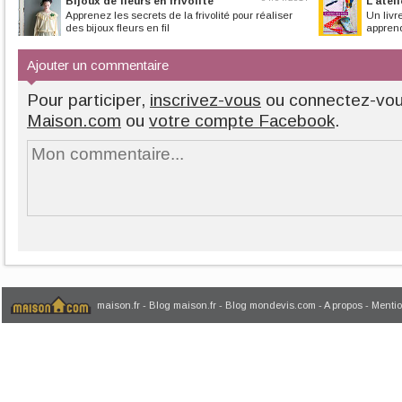
Bijoux de fleurs en frivolité
L'ateli
Apprenez les secrets de la frivolité pour réaliser
Un livr
des bijoux fleurs en fil
apprendr
Ajouter un commentaire
Pour participer,
inscrivez-vous
ou connectez-vo
Maison.com
ou
votre compte Facebook
.
maison.fr
-
Blog maison.fr
-
Blog mondevis.com
-
A propos
-
Mentio