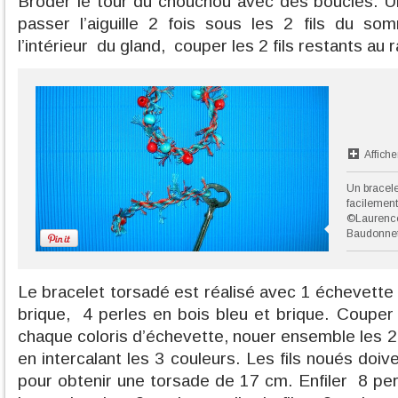
Broder le tour du chouchou avec des boucles. Un
passer l’aiguille 2 fois sous les 2 fils du somm
l’intérieur
du gland,
couper les 2 fils restants au 
Affiche
Un bracelet
facilement
©Laurence
Baudonne
Le bracelet torsadé est réalisé avec 1 échevette d
brique, 4 perles en bois bleu et brique. Couper 
chaque coloris d’échevette, nouer ensemble les 2
en intercalant les 3 couleurs. Les fils noués doi
pour obtenir une torsade de 17 cm. Enfiler
8 pe