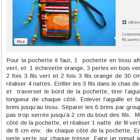
Affiche
Customiser
©Laurenc
Pour la pochette il faut, 1
pochette en tissu afr
vert, et
1 échevette orange, 3 perles en bois v
2 fois 3 fils vert et 2 fois 3 fils orange de 30 
réaliser 4 nattes. Enfiler les 3 fils dans le chas de
et
traverser le bord de la pochette, tirer l’aigu
longueur de chaque côté. Enlever l’aiguille et 
brins jusqu’au tissu. Séparer les 6 brins par grou
pas trop serrée jusqu’à 2 cm du bout des fils.
M
côté de la pochette, et réaliser 1 natte
de fil ve
de 8 cm env.
de chaque côté de la pochette.
En
perle verte sur chaque tresse. Faire un nœud av