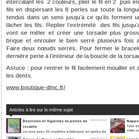
intercalant les
2 couleurs, plier le fil en 2
puis en
fils en dispersant les 8 perles sur toute la longu
tendus dans un sens jusqu’à ce qu’ils forment 
lâcher les fils. Replier l’extrémité
des fils jusqu’
vont se mêler et créer une torsade plus gros
brique et enrouler le bien serré plusieurs fois 
Faire deux nœuds serrés. Pour fermer le bracele
dernière perle à l’intérieur de la boucle de la torsa
Astuce : pour rentrer le fil facilement mouiller et a
les dents.
www.boutique-dmc.fr/
Articles à lire sur le même sujet
06/06/2013
Bestioles et figurines en perles de
Nappe 
Toile de
rocaille
cette na
Un livre avec 35 modèles à fabriquer en perles de
rocaille pour s’amuser
04/04/2017