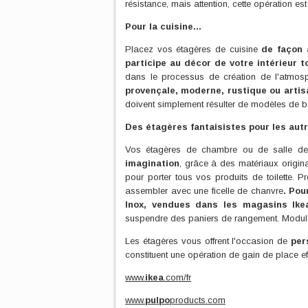
résistance, mais attention, cette opération est 
Pour la cuisine...
Placez vos étagères de cuisine
de façon 
participe au décor de votre intérieur to
dans le processus de création de l'atmos
provençale, moderne, rustique ou artis
doivent simplement résulter de modèles de bo
Des étagères fantaisistes pour les autr
Vos étagères de chambre ou de salle de
imagination
, grâce à des matériaux origin
pour porter tous vos produits de toilette.
assembler avec une ficelle de chanvre
. Pou
Inox, vendues dans les magasins Ike
suspendre des paniers de rangement. Modulabl
Les étagères vous offrent l'occasion de
per
constituent une opération de gain de place eff
www.
ikea
.com/fr
www.
pulpo
products.com