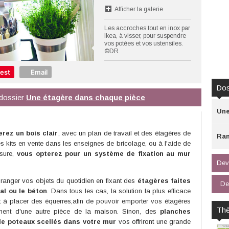
Afficher la galerie
Les accroches tout en inox par
Ikea, à visser, pour suspendre
vos potées et vos ustensiles.
©DR
rest
Email
Dos
u dossier
Une étagère dans chaque pièce
Une
rez un bois clair
, avec un plan de travail et des étagères de
Ran
 kits en vente dans les enseignes de bricolage, ou à l'aide de
sure,
vous opterez pour un système de fixation au mur
Devi
anger vos objets du quotidien en fixant des
étagères faites
De
al ou le béton
. Dans tous les cas, la solution la plus efficace
t à placer des équerres,afin de pouvoir emporter vos étagères
Th
nt d'une autre pièce de la maison. Sinon, des
planches
e poteaux scellés dans votre mur
vos offriront une grande