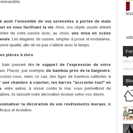
irréversible.
bric
à avoir l'ensemble de vos ustensiles à portée de main
ut en vous facilitant la vie
. Ainsi, vos objets usuels entrent
phère de votre cuisine avec, au choix,
une mise en scène
uste
anale
. Les étagères de cuisine, simples à poser et modulaires,
nne qualité, afin de ne pas s'altérer avec le temps.
Fo
es pièces à vivre
13/12
 bain peuvent être
le support de l'expression de votre
13/12
aux. Placez, par exemple,
du bambou près de la baignoire
,
 Procurez-vous, dans ce cas, des tiges de bambou calibrées à
Blo
r une chambre à coucher, les barres "accroche-tout" en
a
, entre autres, à visser contre le mur, vous permettront de
es, ils laissent votre décoration évoluer selon vos désirs.
sonnaliser la décoration de vos revêtements muraux
, et
icace et évolutive.