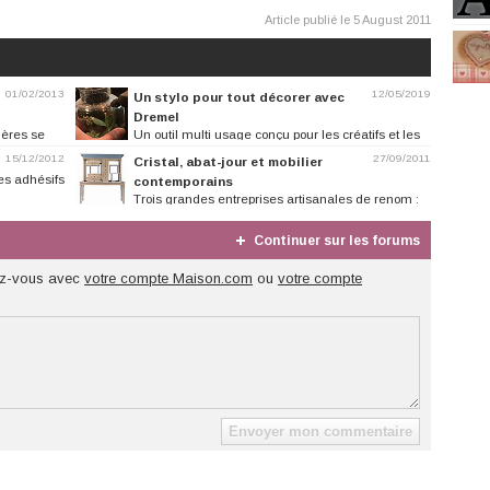
Article publié le 5 August 2011
01/02/2013
12/05/2019
Un stylo pour tout décorer avec
Dremel
gères se
Un outil multi usage conçu pour les créatifs et les
artistes, pour s'amuser et...
15/12/2012
27/09/2011
Cristal, abat-jour et mobilier
es adhésifs
contemporains
Trois grandes entreprises artisanales de renom :
Cristal de Sèvres, Labarère et...
Continuer sur les forums
z-vous avec
votre compte Maison.com
ou
votre compte