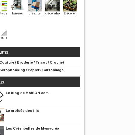
olage
bureau
création
décoration
Décorer
nsile
rums
Couture / Broderie / Tricot / Crochet
Scrapbooking / Papier / Cartonnage
gs
Le blog de MAISON.com
La croisée des fils
Les Créenbulles de Mymycréa