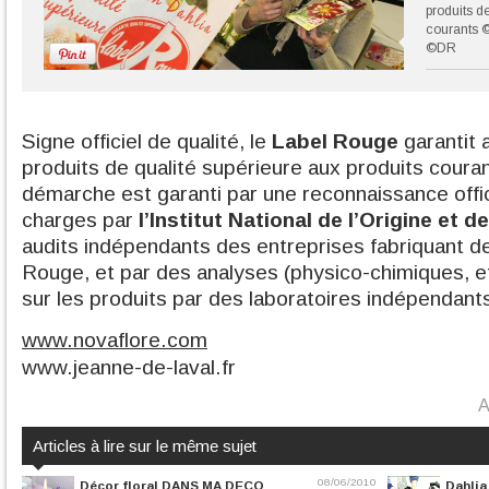
produits d
courants 
©DR
Signe officiel de qualité, le
Label Rouge
garantit
produits de qualité supérieure aux produits coura
démarche est garanti par une reconnaissance offic
charges par
l’Institut National de l’Origine et d
audits indépendants des entreprises fabriquant d
Rouge, et par des analyses (physico-chimiques, et
sur les produits par des laboratoires indépendant
www.novaflore.com
www.jeanne-de-laval.fr
A
Articles à lire sur le même sujet
08/06/2010
Décor floral DANS MA DECO
Dahlia,