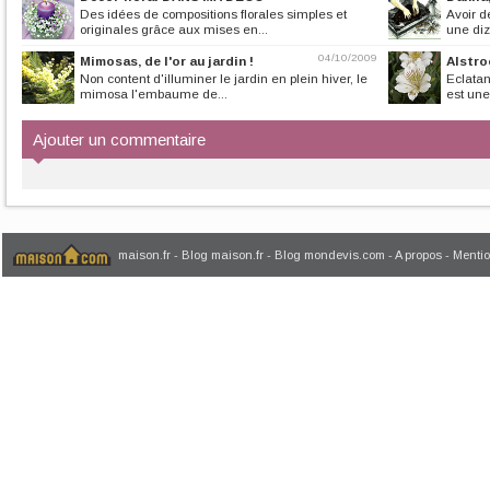
Des idées de compositions florales simples et
Avoir d
originales grâce aux mises en...
une diz
04/10/2009
Mimosas, de l'or au jardin !
Alstro
Non content d'illuminer le jardin en plein hiver, le
Eclatan
mimosa l'embaume de...
est une
Ajouter un commentaire
maison.fr
-
Blog maison.fr
-
Blog mondevis.com
-
A propos
-
Mentio