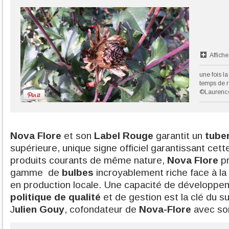
Affiche
une fois la
temps de r
©Laurenc
Nova Flore
et son
Label Rouge
garantit un
tube
supérieure, unique signe officiel garantissant cet
produits courants de même nature,
Nova Flore
pr
gamme de
bulbes
incroyablement riche face à la
en production locale. Une capacité de développem
politique de qualité
et de gestion est la clé du 
J
ulien Gouy
, cofondateur de
Nova-Flore
avec so