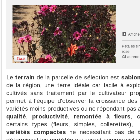
Affiche
Pétales sim
rose
©Laurenc
Le
terrain
de la parcelle de sélection est
sablo
de la région, une terre idéale car facile à expl
cultivés sans traitement par le cultivateur pro
permet à l'équipe d'observer la croissance de
variétés moins productives ou ne répondant pas a
qualité
,
productivité
,
remontée à fleurs
,
c
certains types (fleurs, simples, collerettes)
variétés compactes
ne necessitant pas de
déterminant les
variétés
qui seront commercialis