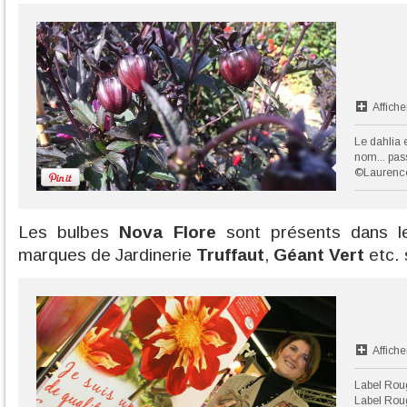
Affiche
Le dahlia 
nom... pass
©Laurenc
Les bulbes
Nova Flore
sont présents dans l
marques de Jardinerie
Truffaut
,
Géant Vert
etc.
Affiche
Label Rouge
Label Rou